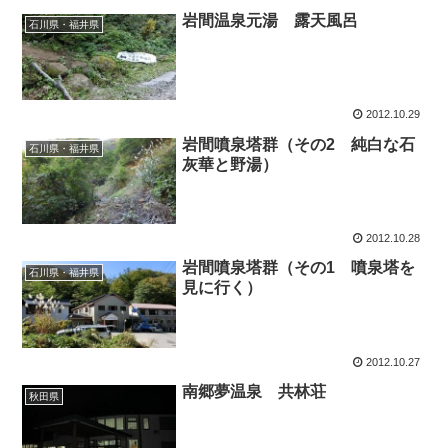
岩間温泉元湯 露天風呂
石川県・福井県
2012.10.29
岩間噴泉塔群（その2 純白な石
石川県・福井県
灰華と野湯）
2012.10.28
岩間噴泉塔群（その1 噴泉塔を
石川県・福井県
見に行く）
2012.10.27
南郷夢温泉 共林荘
秋田県