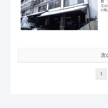
館「
之山
の私
次
1