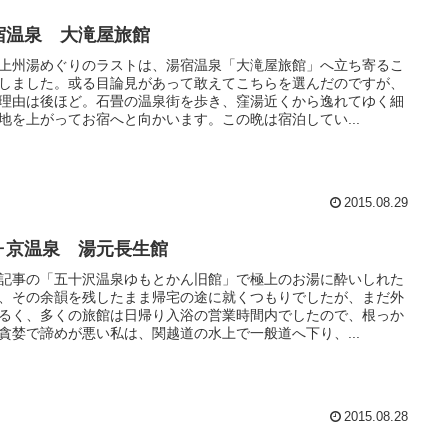
宿温泉 大滝屋旅館
上州湯めぐりのラストは、湯宿温泉「大滝屋旅館」へ立ち寄るこ
しました。或る目論見があって敢えてこちらを選んだのですが、
理由は後ほど。石畳の温泉街を歩き、窪湯近くから逸れてゆく細
地を上がってお宿へと向かいます。この晩は宿泊してい...
2015.08.29
ヶ京温泉 湯元長生館
記事の「五十沢温泉ゆもとかん旧館」で極上のお湯に酔いしれた
、その余韻を残したまま帰宅の途に就くつもりでしたが、まだ外
るく、多くの旅館は日帰り入浴の営業時間内でしたので、根っか
貪婪で諦めが悪い私は、関越道の水上で一般道へ下り、...
2015.08.28