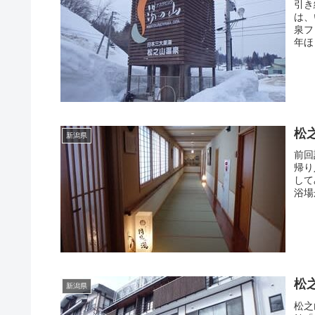
引き
は、
泉フ
年ほ
松
新潟県
前回
帰り
して
浴場
松
新潟県
松之