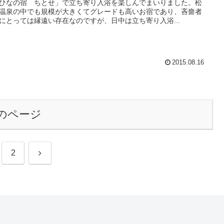
ひなの宿 ちとせ」で立ち寄り入浴を楽しんでまいりました。松
温泉の中でも規模が大きくてグレードも高いお宿であり、吝嗇者
にとっては縁遠い存在なのですが、日中は立ち寄り入浴...
2015.08.16
のページ
次
2
へ