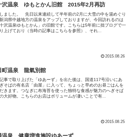
十沢温泉 ゆもとかん旧館 2015年2月再訪
しました。 先日以来連続して半年前の2月に大雪の中を湯めぐり
新潟県中越地方の温泉をアップしておりますが、今回訪れるのは
十沢温泉ゆもとかん」の旧館です。こちらは5年前に拙ブログで一
り上げており（当時の記事はこちらを参照）、それ...
2015.08.26
日町温泉 龍氣別館
記事で取り上げた「ゆあーず」を出た後は、国道117号沿いにあ
ぎそばの有名店「由屋」に入って、ちょっと早めのお昼ごはんを
だきます。つなぎに布海苔を使った独特な食感が魅力のへぎそば
の大好物。こちらのお店はボリュームが凄いことで有...
2015.08.25
湯温泉 健康増進施設ゆあーず