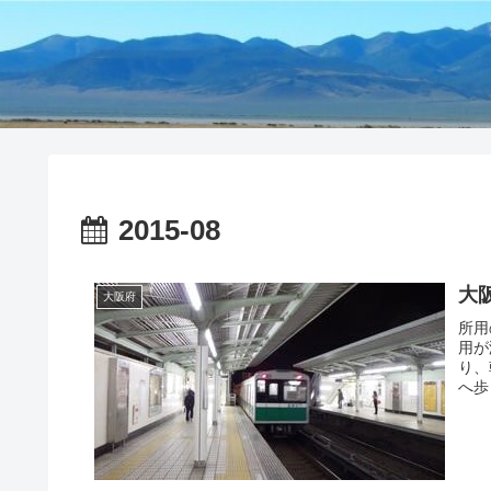
2015-08
大
大阪府
所用
用が
り、
へ歩