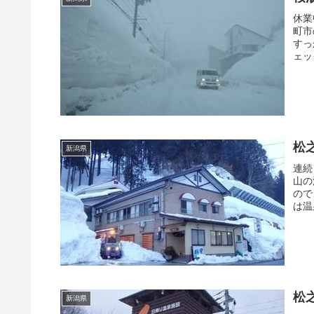
休業
町市
すっ
ェッ
松
新潟県
連続
山の
ので
は温
松
新潟県