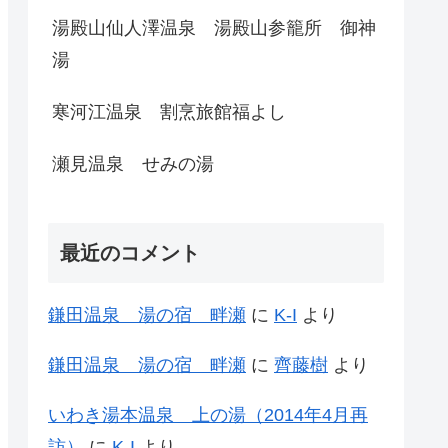
湯殿山仙人澤温泉 湯殿山参籠所 御神
湯
寒河江温泉 割烹旅館福よし
瀬見温泉 せみの湯
最近のコメント
鎌田温泉 湯の宿 畔瀬
に
K-I
より
鎌田温泉 湯の宿 畔瀬
に
齊藤樹
より
いわき湯本温泉 上の湯（2014年4月再
訪）
に
K-I
より