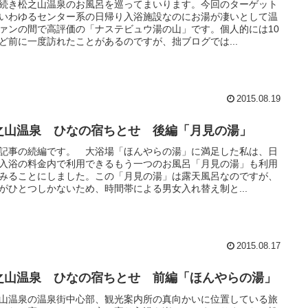
続き松之山温泉のお風呂を巡ってまいります。今回のターゲット
いわゆるセンター系の日帰り入浴施設なのにお湯が凄いとして温
ァンの間で高評価の「ナステビュウ湯の山」です。個人的には10
ど前に一度訪れたことがあるのですが、拙ブログでは...
2015.08.19
之山温泉 ひなの宿ちとせ 後編「月見の湯」
記事の続編です。 大浴場「ほんやらの湯」に満足した私は、日
入浴の料金内で利用できるもう一つのお風呂「月見の湯」も利用
みることにしました。この「月見の湯」は露天風呂なのですが、
がひとつしかないため、時間帯による男女入れ替え制と...
2015.08.17
之山温泉 ひなの宿ちとせ 前編「ほんやらの湯」
山温泉の温泉街中心部、観光案内所の真向かいに位置している旅