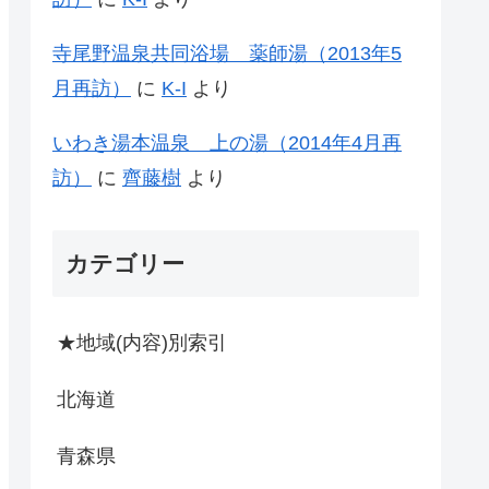
寺尾野温泉共同浴場 薬師湯（2013年5
月再訪）
に
K-I
より
いわき湯本温泉 上の湯（2014年4月再
訪）
に
齊藤樹
より
カテゴリー
★地域(内容)別索引
北海道
青森県