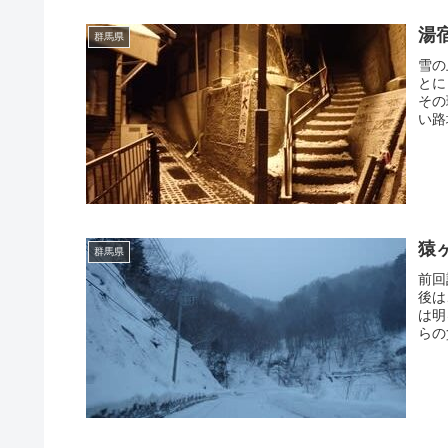
湯
群馬県
雪の
とに
その
い路
猿
群馬県
前回
後は
は明
らの