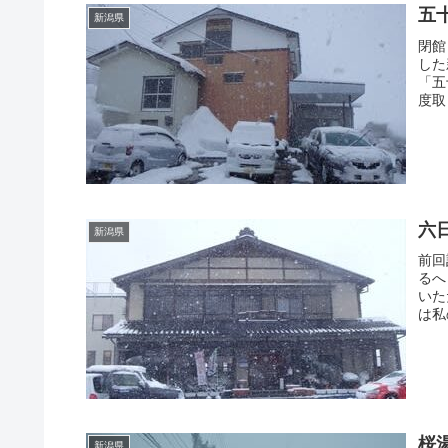
五
新潟県
閉館
した
「五
度取
六
新潟県
前回
るへ
いた
は私
桜
新潟県