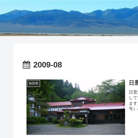
2009-08
日
秋田県
日景
して
ます
号）