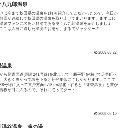
々八九郎温泉
けば今まで秋田県の温泉を1軒も紹介してこなかったので、今日か
何回か連続して秋田県の温泉を取り上げてまいります。まずはじ
温泉ファンに名高い野湯である奥々八九郎温泉を紹介しましょ
ここは入浴に適した温度のお湯が、まるでジャグジーの...
2009.08.22
登温泉
から足寄国道(国道241号線)を北上して十勝平野を抜けて足寄町へ
、大きく曲がって坂を下ると芽登集落にさしかかります。ここで
88号線に入って置戸方面へ15km程北上すると「芽登温泉」と書か
看板が目に入るので、それに従ってダート...
2009.08.19
川渓谷温泉 滝の湯