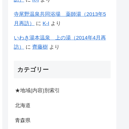
寺尾野温泉共同浴場 薬師湯（2013年5
月再訪）
に
K-I
より
いわき湯本温泉 上の湯（2014年4月再
訪）
に
齊藤樹
より
カテゴリー
★地域(内容)別索引
北海道
青森県