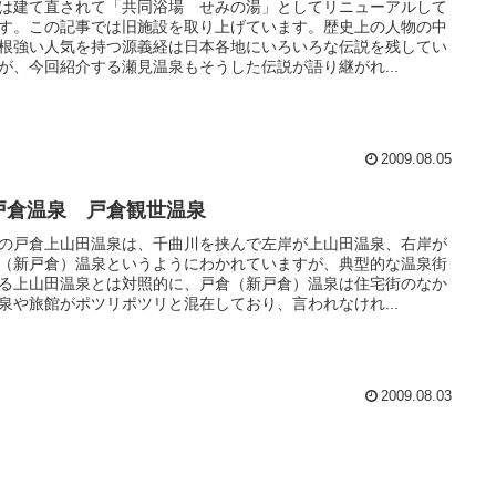
は建て直されて「共同浴場 せみの湯」としてリニューアルして
す。この記事では旧施設を取り上げています。歴史上の人物の中
根強い人気を持つ源義経は日本各地にいろいろな伝説を残してい
が、今回紹介する瀬見温泉もそうした伝説が語り継がれ...
2009.08.05
戸倉温泉 戸倉観世温泉
の戸倉上山田温泉は、千曲川を挟んで左岸が上山田温泉、右岸が
（新戸倉）温泉というようにわかれていますが、典型的な温泉街
る上山田温泉とは対照的に、戸倉（新戸倉）温泉は住宅街のなか
泉や旅館がポツリポツリと混在しており、言われなけれ...
2009.08.03