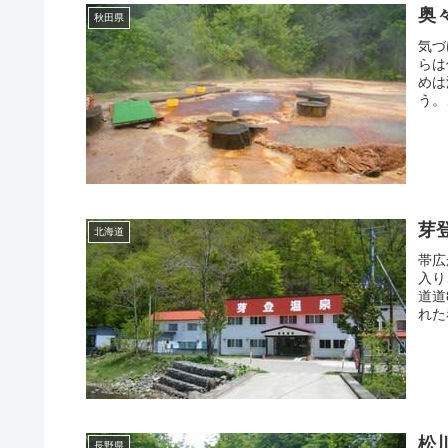
奥
秋田県
気づ
らは
めは
う。
芽
北海道
帯広
入り
道道
れた
松
長野県