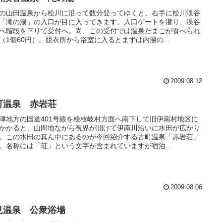
の山田温泉から松川に沿って数分登ってゆくと、右手に松川渓谷
「滝の湯」の入口が目に入ってきます。入口ゲートを潜り、渓谷
へ階段を下りて受付へ。尚、この受付では温泉たまごが食べられ
（1個60円）。脱衣所から浴室に入るとまずは内湯の...
2009.08.12
町温泉 赤岩荘
津地方の国道401号線を桧枝岐村方面へ南下して旧伊南村地区に
かかると、山間地ながら視界が開けて伊南川沿いに水田が広がり
。この水田の真ん中にあるのが今回紹介する古町温泉「赤岩荘」
。名称には「荘」という文字が含まれていますが宿泊...
2009.08.06
見温泉 公衆浴場