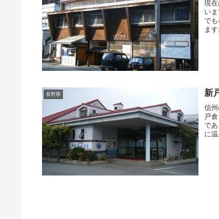
現在
いま
でも
ます
新
長野県
信州
戸倉
であ
に温