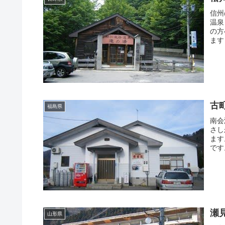
信州
温泉
の方
ます
古
福島県
南会
さし
ます
です
瀬
山形県