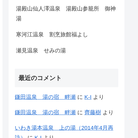
湯殿山仙人澤温泉 湯殿山参籠所 御神
湯
寒河江温泉 割烹旅館福よし
瀬見温泉 せみの湯
最近のコメント
鎌田温泉 湯の宿 畔瀬
に
K-I
より
鎌田温泉 湯の宿 畔瀬
に
齊藤樹
より
いわき湯本温泉 上の湯（2014年4月再
訪）
に
K-I
より