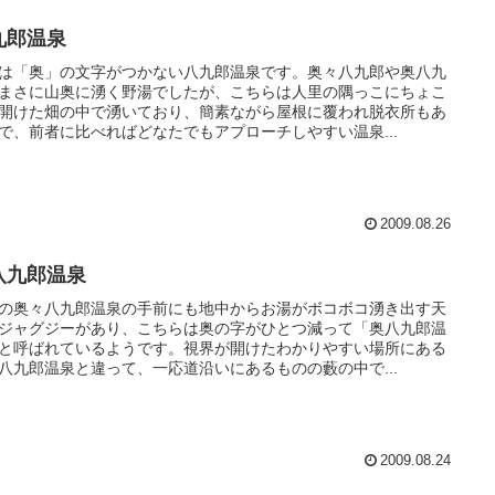
九郎温泉
は「奥」の文字がつかない八九郎温泉です。奥々八九郎や奥八九
まさに山奥に湧く野湯でしたが、こちらは人里の隅っこにちょこ
開けた畑の中で湧いており、簡素ながら屋根に覆われ脱衣所もあ
で、前者に比べればどなたでもアプローチしやすい温泉...
2009.08.26
八九郎温泉
の奥々八九郎温泉の手前にも地中からお湯がボコボコ湧き出す天
ジャグジーがあり、こちらは奥の字がひとつ減って「奥八九郎温
と呼ばれているようです。視界が開けたわかりやすい場所にある
八九郎温泉と違って、一応道沿いにあるものの藪の中で...
2009.08.24