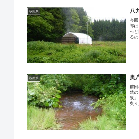
八
秋田県
今回
郎は
っと
るの
奥
秋田県
前回
然の
泉」
奥々