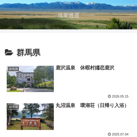
温泉逍遥
群馬県
鹿沢温泉 休暇村嬬恋鹿沢
群馬県
2026.05.15
丸沼温泉 環湖荘（日帰り入浴）
群馬県
2025.07.04