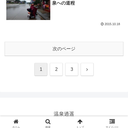
泉への道程
2015.10.18
次のページ
次
1
2
3
へ
温泉逍遥
© 2025 温泉逍遥.
ホーム
検索
トップ
サイドバー