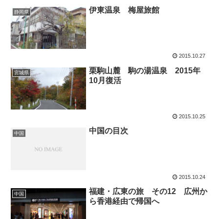
伊東温泉 梅屋旅館
静岡県
2015.10.27
栗駒山麓 駒の湯温泉 2015年
宮城県
10月復活
2015.10.25
中国の目次
中国
2015.10.24
福建・広東の旅 その12 広州か
中国
ら香港経由で帰国へ