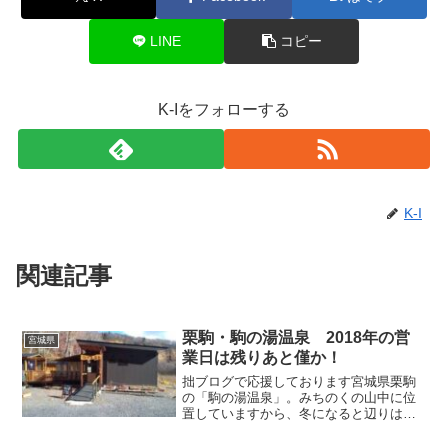
LINE
コピー
K-Iをフォローする
K-I
関連記事
栗駒・駒の湯温泉 2018年の営
宮城県
業日は残りあと僅か！
拙ブログで応援しております宮城県栗駒
の「駒の湯温泉」。みちのくの山中に位
置していますから、冬になると辺りは深
い雪に覆われます。そして雪のシーズン
が近づくとその年の営業を終え、来春の