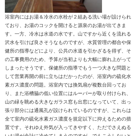
浴室内にはお湯＆冷水の水栓が２組ある洗い場が設けられ
ており、お湯のコックを開けると源泉のお湯が出てきま
す。一方、冷水は水道の水です。山ですから近くを流れる
沢水を引けば良さそうなものですが、水質管理の都合や保
健所の指導などにより、公共の水道を引かざるを得ず、そ
の工事費用のため、予算が当初よりも大幅に膨れ上がって
しまったそうです。保健所の指導でもう一つ大きな問題と
して営業再開の前に立ちはだかったのが、浴室内の硫化水
素ガス濃度の問題。浴室内では換気扇が複数台回ってお
り、また浴槽脇の低い位置にはルーバーが取り付けられ、
山の緑を眺める大きなガラス窓も出窓になっていて、出っ
張り部分には通風孔が設けられているのですが、これらは
全て室内の硫化水素ガス濃度を規定以下に抑えるための措
置です。それゆえ外気が入ってきやすく、ただでさえぬる
いお湯が余計に冷めてしまうのですが、でもこうしないと