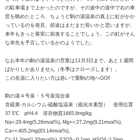
の駐車場まで上がったのですが、その途中の道中で右の車
窓を眺めたところ、ちょうど駒の湯温泉の真上に虹がかか
っているのを発見。前途はまだまだ長いかと思いますが、
来年もきっと着実に前進することでしょう。この虹がそん
な幸先を予言しているかのようでした。
なお本年の駒の湯温泉の営業は11月3日まで。あと１週間
ばかりしかありません（冬季はクローズします）。
この名湯に入りたい方は急いで栗駒の地へGO!!
駒の湯４号泉・５号泉混合泉
含硫黄-カルシウム-硫酸塩温泉（硫化水素型） 使用位置
37.5℃ pH4.4 溶存物質1665.8mg/kg
Na+:29.4mg(5.26mval%), Mg++:27.2mg(9.21mval%),
Ca++:405.2mg(83.14mval%),
Cl-:11.2mg(1.32mval%), S2O3–:0.1mg, HSO4-:1.5mg,