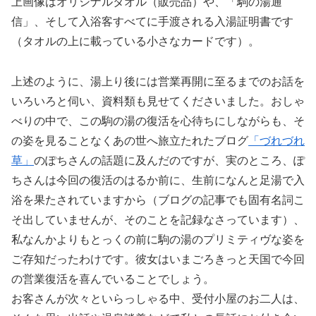
上画像はオリジナルタオル（販売品）や、「駒の湯通
信」、そして入浴客すべてに手渡される入湯証明書です
（タオルの上に載っている小さなカードです）。
上述のように、湯上り後には営業再開に至るまでのお話を
いろいろと伺い、資料類も見せてくださいました。おしゃ
べりの中で、この駒の湯の復活を心待ちにしながらも、そ
の姿を見ることなくあの世へ旅立たれたブログ
「づれづれ
草」
のぽちさんの話題に及んだのですが、実のところ、ぽ
ちさんは今回の復活のはるか前に、生前になんと足湯で入
浴を果たされていますから（ブログの記事でも固有名詞こ
そ出していませんが、そのことを記録なさっています）、
私なんかよりもとっくの前に駒の湯のプリミティヴな姿を
ご存知だったわけです。彼女はいまごろきっと天国で今回
の営業復活を喜んでいることでしょう。
お客さんが次々といらっしゃる中、受付小屋のお二人は、