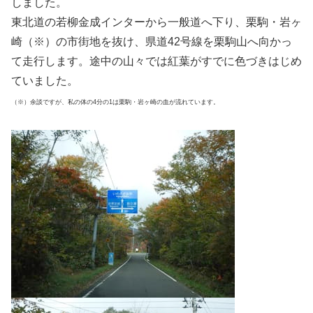
しました。
東北道の若柳金成インターから一般道へ下り、栗駒・岩ヶ
崎（※）の市街地を抜け、県道42号線を栗駒山へ向かっ
て走行します。途中の山々では紅葉がすでに色づきはじめ
ていました。
（※）余談ですが、私の体の4分の1は栗駒・岩ヶ崎の血が流れています。