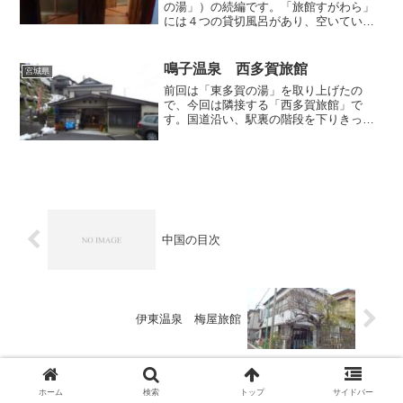
の湯」）の続編です。「旅館すがわら」
には４つの貸切風呂があり、空いていれ
ば予約不要でいつでも利用可能ですの
で、宿泊中に私は調子に乗ってその全て
を利用することにしました。４つの貸切
鳴子温泉 西多賀旅館
宮城県
風呂はバラバラにあるので...
前回は「東多賀の湯」を取り上げたの
で、今回は隣接する「西多賀旅館」で
す。国道沿い、駅裏の階段を下りきった
左側（右は東多賀の湯）。和室9室に広間
1室という民宿を一回り大きくさせたよう
な規模。 浴室は玄関を上がって廊下を
まっすぐ進んだ右側にあり...
中国の目次
伊東温泉 梅屋旅館
ホーム
検索
トップ
サイドバー