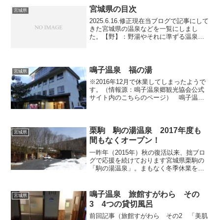
再オープンまでしばしのお休みとなりま
宮城県の目次
宮城県
す。今年の夏は毎日狂った...
2025.6.16.修正現在当ブログで記事にして
きた宮城県の温泉などを一覧にしまし
た。【野】：野湯やそれに準ずる温泉
【路線名・駅名】：駅から徒歩圏内の温
泉とその路線名・駅名一部には温泉と関
係のない記事もあります。【食】：飲食
店の記事（「食べ...
鳴子温泉 福の湯
宮城県
※2016年12月で休業してしまったようで
す。（情報源：鳴子温泉郷観光協会公式
サイト内のこちらのページ） 鳴子温泉
の中心部から川の方へ下り、車湯から鬼
首方面へ向かう国道108号の橋を渡って対
岸の川沿いをちょっと遡ったところにあ
る日帰り温泉入...
栗駒 駒の湯温泉 2017年度も
宮城県
間もなくオープン！
一昨年（2015年）秋の復活以来、拙ブロ
グで応援を続けております宮城県栗駒の
「駒の湯温泉」。まもなく冬季休業を終
え、今年（2017年）の営業が再開されま
す。2017年の開業スケジュールは以下の
通りを予定しています。4月21日（金曜）
鳴子温泉 旅館すがわら その
宮城県
から23...
3 4つの貸切風呂
前回記事（旅館すがわら その2 「美肌