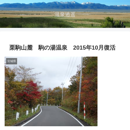
温泉逍遥
栗駒山麓 駒の湯温泉 2015年10月復活
宮城県