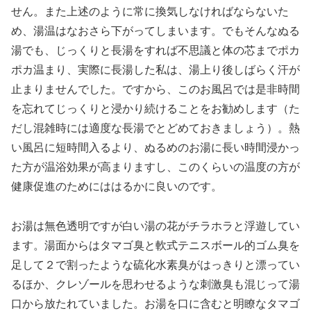
せん。また上述のように常に換気しなければならないた
め、湯温はなおさら下がってしまいます。でもそんなぬる
湯でも、じっくりと長湯をすれば不思議と体の芯までポカ
ポカ温まり、実際に長湯した私は、湯上り後しばらく汗が
止まりませんでした。ですから、このお風呂では是非時間
を忘れてじっくりと浸かり続けることをお勧めします（た
だし混雑時には適度な長湯でとどめておきましょう）。熱
い風呂に短時間入るより、ぬるめのお湯に長い時間浸かっ
た方が温浴効果が高まりますし、このくらいの温度の方が
健康促進のためにははるかに良いのです。
お湯は無色透明ですが白い湯の花がチラホラと浮遊してい
ます。湯面からはタマゴ臭と軟式テニスボール的ゴム臭を
足して２で割ったような硫化水素臭がはっきりと漂ってい
るほか、クレゾールを思わせるような刺激臭も混じって湯
口から放たれていました。お湯を口に含むと明瞭なタマゴ