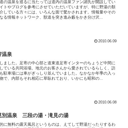
道の温泉を巡るに当たっては道内の温泉ファン諸氏が開設してい
イトやブログを参考にさせていただいていますが、特に野湯の類
介している方々には、いろんな面で驚かされます。情報量やその
なる情報ネットワーク、獣道を突き進み藪をかき分け沢...
2010.06.09
寄温泉
しました。足寄の中心部と道東道足寄インターのちょうど中間に
している共同浴場。地元のお客さんから愛されているらしく、訪
も駐車場には車がぎっしり並んでいました。なかなか年季の入っ
物で、内部もそれ相応に草臥れており、いかにも昭和の...
2010.06.08
尾別温泉 三段の湯・滝見の湯
的に無料の露天風呂というものは、えてして野湯だったりするわ