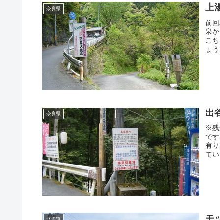
上
奈良県
前回
泉か
こち
ょう
出
奈良県
※残
です
有り
てい
モ
北海道