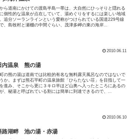
から道南にかけての渡島半島一帯は、大自然にひっそりと隠れる
に個性的な温泉が点在していて、湯めぐりをするには楽しい地域
。追分ソーランラインという愛称がつけられている国道229号線
で、島牧村と瀬棚の中間ぐらい、茂津多岬の東の海岸...
2010.06.11
田内温泉 熊の湯
町の熊の湯は道南では比較的有名な無料露天風呂なのではないで
うか。まずは熊石平町の温泉旅館「ひらたない荘」を目指して一
を進み、そこから更に３キロ半ほど山奥へ入ったところにあるの
が、秘湯と呼ばれている割には簡単に到達できるので、...
2010.06.10
斜路湖畔 池の湯・赤湯