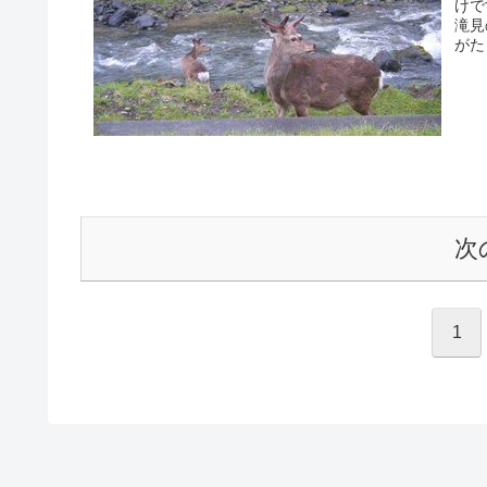
けで
滝見
がた
次
1