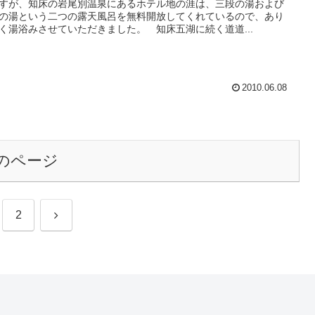
すが、知床の岩尾別温泉にあるホテル地の涯は、三段の湯および
の湯という二つの露天風呂を無料開放してくれているので、あり
く湯浴みさせていただきました。 知床五湖に続く道道...
2010.06.08
のページ
次
2
へ