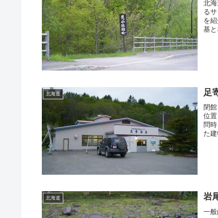
北海
るサ
を紹
基と
足
北海道
閉館
位置
問時
た建
岩
北海道
一般