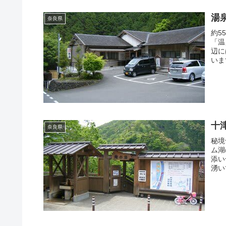
湯
奈良県
約5
「温
辺に
いま
十
奈良県
秘境
ム湖
添い
湧い