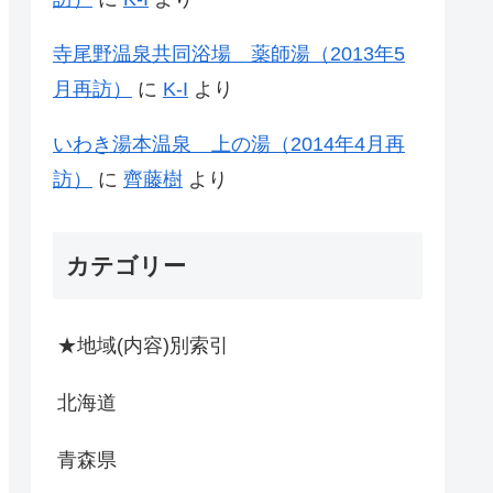
寺尾野温泉共同浴場 薬師湯（2013年5
月再訪）
に
K-I
より
いわき湯本温泉 上の湯（2014年4月再
訪）
に
齊藤樹
より
カテゴリー
★地域(内容)別索引
北海道
青森県