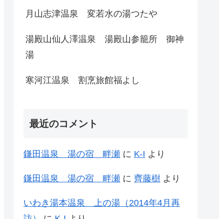
月山志津温泉 変若水の湯つたや
湯殿山仙人澤温泉 湯殿山参籠所 御神
湯
寒河江温泉 割烹旅館福よし
最近のコメント
鎌田温泉 湯の宿 畔瀬
に
K-I
より
鎌田温泉 湯の宿 畔瀬
に
齊藤樹
より
いわき湯本温泉 上の湯（2014年4月再
訪）
に
K-I
より