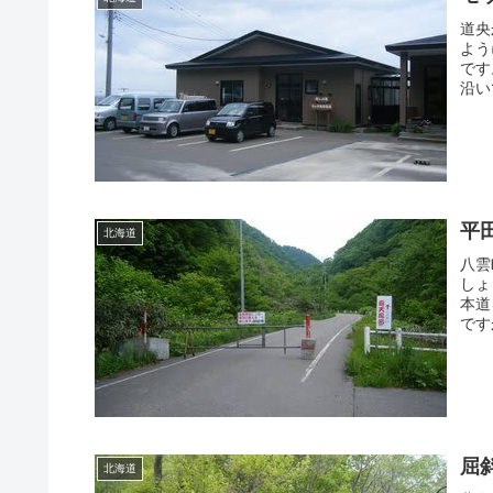
道央
よう
です
沿い
平
北海道
八雲
しょ
本道
です
屈
北海道