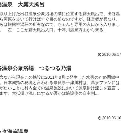
湯温泉 大露天風呂
取り上げた出谷温泉公衆浴場の隣に位置する露天風呂で、出谷温
ら河原を歩いて行けばすぐ目の前なのですが、経営者が異なり、
らは旅館神湯荘の所有なので、ちゃんと専用の入口から入りまし
。 左：ここが露天風呂入口。十津川温泉方面から来る...
2010.06.17
谷温泉公衆浴場 つるつる乃湯
念ながら現在この施設は2011年8月に発生した水害のため閉鎖中
。日本屈指の秘境と言われる奈良県十津川村は、温泉ファンには
がたいことに村内全ての温泉施設において源泉掛け流しを宣言し
ます。大抵掛け流しにするか否かは施設側の自主判...
2010.06.16
ッタ海岸温泉