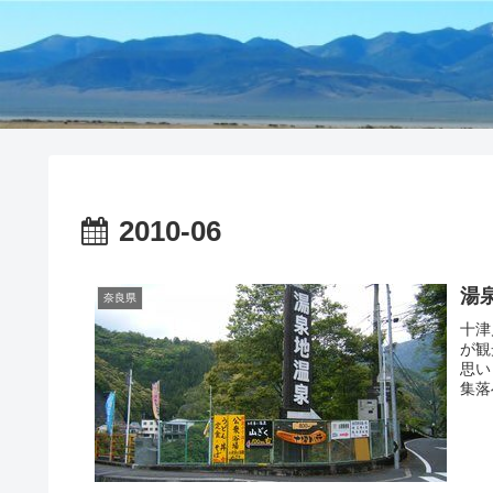
2010-06
湯
奈良県
十津
が観
思い
集落