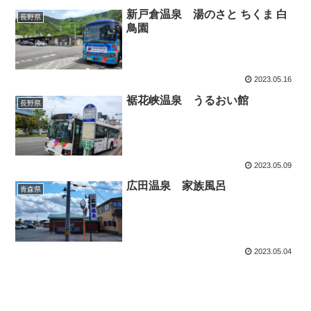
新戸倉温泉 湯のさと ちくま 白
長野県
鳥園
2023.05.16
裾花峡温泉 うるおい館
長野県
2023.05.09
広田温泉 家族風呂
青森県
2023.05.04