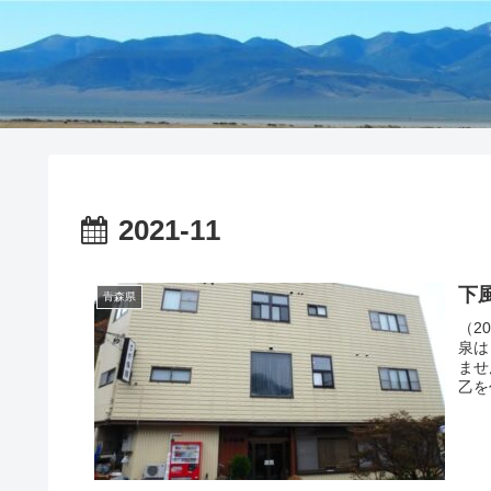
2021-11
下
青森県
（2
泉は
ませ
乙を