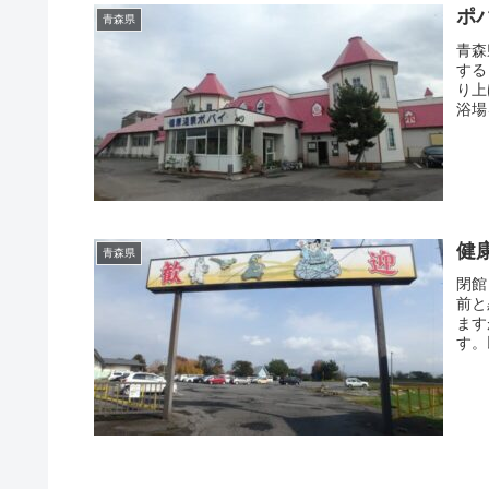
ポ
青森県
青森
する
り上
浴場
健
青森県
閉館
前と
ます
す。