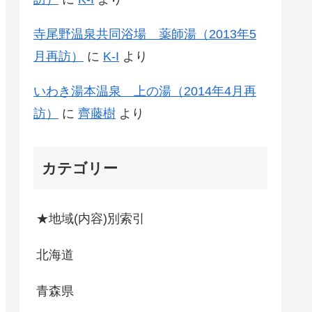
寺尾野温泉共同浴場 薬師湯（2013年5
月再訪）
に
K-I
より
いわき湯本温泉 上の湯（2014年4月再
訪）
に
齊藤樹
より
カテゴリー
★地域(内容)別索引
北海道
青森県