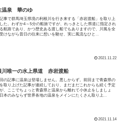
生温泉 華のゆ
記事で群馬埼玉県境の利根川を行き来する「赤岩渡船」を取り上
した。わずか4～5分の船旅ですが、れっきとした県道に指定され
る航路であり、かつ歴史ある渡し船でもありますので、川風を全
受けながら昔日の往来に想いを馳せ、実に風流なひと...
2021.11.22
根川唯一の水上県道 赤岩渡船
回の記事に温泉は登場しません。悪しからず。前回まで青森県の
を取り上げた記事が連続しており、まだまだこれからも続く予定
が、ここでちょっと青森県と温泉から離れて小休止をしましょ
日本のみならず世界各地の温泉をメインにたくさん取り上...
2021.11.14