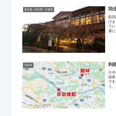
羽
東京都・埼玉県・千葉県
前回
げま
てい
身に
利
群馬県
※今
温泉
です
う。