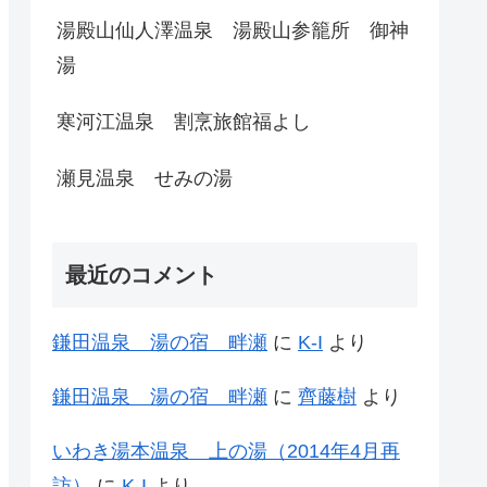
湯殿山仙人澤温泉 湯殿山参籠所 御神
湯
寒河江温泉 割烹旅館福よし
瀬見温泉 せみの湯
最近のコメント
鎌田温泉 湯の宿 畔瀬
に
K-I
より
鎌田温泉 湯の宿 畔瀬
に
齊藤樹
より
いわき湯本温泉 上の湯（2014年4月再
訪）
に
K-I
より