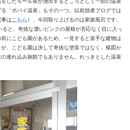
色をしたモール泉が湧出するところとして一部の温泉
げる「ポパイ温泉」もその一つ。以前拙者ブログでは
記事は
こちら
）、今回取り上げるのは家族風呂です。
ていると、奇抜な濃いピンクの屋根が否応なく目に入っ
の前にこども園があるため、一見すると派手な建物は
すが、こども園は決して奇抜な塗装ではなく、楳図か
末の連れ込み旅館でもありません。れっきとした温泉