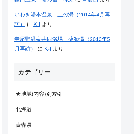
いわき湯本温泉 上の湯（2014年4月再
訪）
に
K-I
より
寺尾野温泉共同浴場 薬師湯（2013年5
月再訪）
に
K-I
より
カテゴリー
★地域(内容)別索引
北海道
青森県