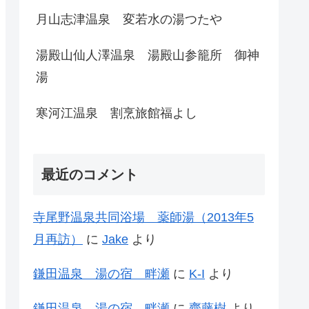
月山志津温泉 変若水の湯つたや
湯殿山仙人澤温泉 湯殿山参籠所 御神
湯
寒河江温泉 割烹旅館福よし
最近のコメント
寺尾野温泉共同浴場 薬師湯（2013年5
月再訪）
に
Jake
より
鎌田温泉 湯の宿 畔瀬
に
K-I
より
鎌田温泉 湯の宿 畔瀬
に
齊藤樹
より