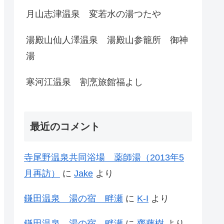
月山志津温泉 変若水の湯つたや
湯殿山仙人澤温泉 湯殿山参籠所 御神
湯
寒河江温泉 割烹旅館福よし
最近のコメント
寺尾野温泉共同浴場 薬師湯（2013年5
月再訪）
に
Jake
より
鎌田温泉 湯の宿 畔瀬
に
K-I
より
鎌田温泉 湯の宿 畔瀬
に
齊藤樹
より