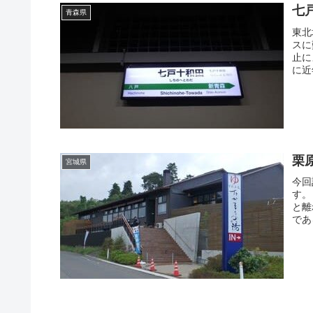
七
青森県
東北
スに
止に
に近
栗
宮城県
今回
す。
と離
であ