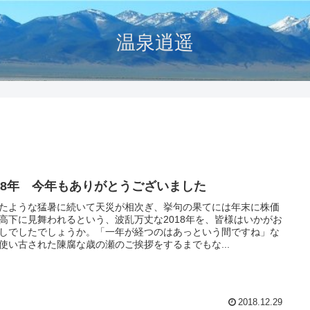
温泉逍遥
018年 今年もありがとうございました
たような猛暑に続いて天災が相次ぎ、挙句の果てには年末に株価
高下に見舞われるという、波乱万丈な2018年を、皆様はいかがお
しでしたでしょうか。「一年が経つのはあっという間ですね」な
使い古された陳腐な歳の瀬のご挨拶をするまでもな...
2018.12.29