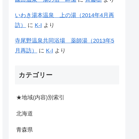
いわき湯本温泉 上の湯（2014年4月再
訪）
に
K-I
より
寺尾野温泉共同浴場 薬師湯（2013年5
月再訪）
に
K-I
より
カテゴリー
★地域(内容)別索引
北海道
青森県