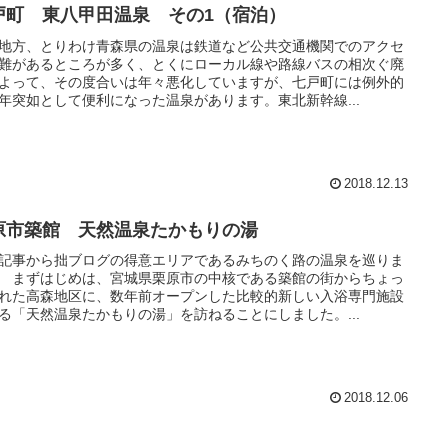
戸町 東八甲田温泉 その1（宿泊）
地方、とりわけ青森県の温泉は鉄道など公共交通機関でのアクセ
難があるところが多く、とくにローカル線や路線バスの相次ぐ廃
よって、その度合いは年々悪化していますが、七戸町には例外的
年突如として便利になった温泉があります。東北新幹線...
2018.12.13
原市築館 天然温泉たかもりの湯
記事から拙ブログの得意エリアであるみちのく路の温泉を巡りま
 まずはじめは、宮城県栗原市の中核である築館の街からちょっ
れた高森地区に、数年前オープンした比較的新しい入浴専門施設
る「天然温泉たかもりの湯」を訪ねることにしました。...
2018.12.06