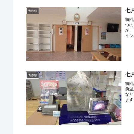
七
青森県
前回
つの
が、
イン
七
青森県
前回
前温
など
ます