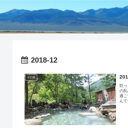
2018-12
2
その他
狂っ
の乱
過ご
んて