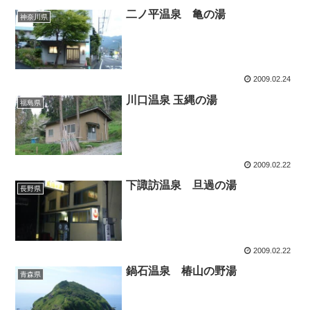
二ノ平温泉 亀の湯
神奈川県
2009.02.24
川口温泉 玉縄の湯
福島県
2009.02.22
下諏訪温泉 旦過の湯
長野県
2009.02.22
鍋石温泉 椿山の野湯
青森県