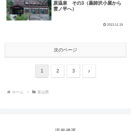
原温泉 その3（薬師沢小屋から
雲ノ平へ）
2013.11.19
次のページ
次
1
2
3
へ
ホーム
富山県