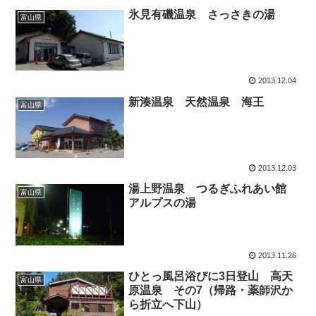
氷見有磯温泉 さっさきの湯
富山県
2013.12.04
新湊温泉 天然温泉 海王
富山県
2013.12.03
湯上野温泉 つるぎふれあい館
富山県
アルプスの湯
2013.11.26
ひとっ風呂浴びに3日登山 高天
富山県
原温泉 その7（帰路・薬師沢か
ら折立へ下山）