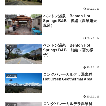
2017.11.19
ベントン温泉 Benton Hot
アメリカ
Springs B&B 後編（温泉露天
風呂）
2017.11.17
ベントン温泉 Benton Hot
アメリカ
Springs B&B 前編（宿の様
子）
2017.11.15
ロングバレーカルデラ温泉群
アメリカ
Hot Creek Geothermal Area
2017.11.13
ロングバレーカルデラ温泉群
アメリカ