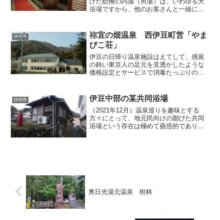
げた総檜の内湯（男湯）は、いわゆる大
浴場ですから、他のお客さんと一緒にな
る可能性が高いわけですが、誰にも会わ
ずに入りたい場合や、家族・カップルな
どが誰にも邪魔されずに入りたい場合
祢宜の畑温泉 西伊豆町営「やま
静岡県
は、貸切風呂を利用すること...
びこ荘」
伊豆の日帰り温泉施設はえてして、感覚
の鈍い東京人の足元を見透かしたような
価格設定とサービスで消毒たっぷりの循
環湯を提供するところが少なくありませ
んが、探せば良心的な値段で良質なお湯
に入らせてくれる施設だってあります。
伊豆中部の某共同浴場
静岡県
「やまびこ荘」はそんな良...
（2021年12月）温泉巡りを趣味とする
方々にとって、地元民向けの鄙びた共同
浴場という存在は極めて蠱惑的であり、
その魅力に一度でも惹きつけられると、
なかなか見つけられない施設ゆえに、あ
たかも秘宝を追い求めるかのように、つ
い血眼になって浴場を...
奥日光湯元温泉 樹林