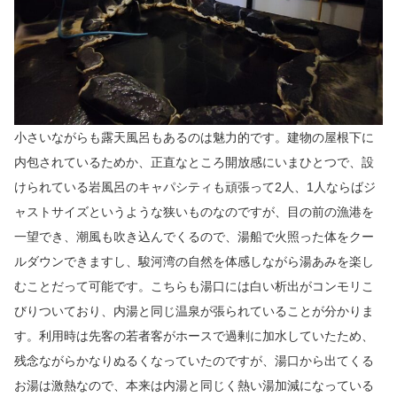
小さいながらも露天風呂もあるのは魅力的です。建物の屋根下に
内包されているためか、正直なところ開放感にいまひとつで、設
けられている岩風呂のキャパシティも頑張って2人、1人ならばジ
ャストサイズというような狭いものなのですが、目の前の漁港を
一望でき、潮風も吹き込んでくるので、湯船で火照った体をクー
ルダウンできますし、駿河湾の自然を体感しながら湯あみを楽し
むことだって可能です。こちらも湯口には白い析出がコンモリこ
びりついており、内湯と同じ温泉が張られていることが分かりま
す。利用時は先客の若者客がホースで過剰に加水していたため、
残念ながらかなりぬるくなっていたのですが、湯口から出てくる
お湯は激熱なので、本来は内湯と同じく熱い湯加減になっている