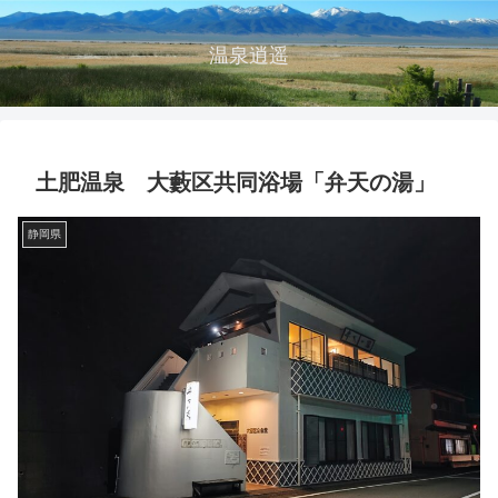
温泉逍遥
土肥温泉 大藪区共同浴場「弁天の湯」
静岡県