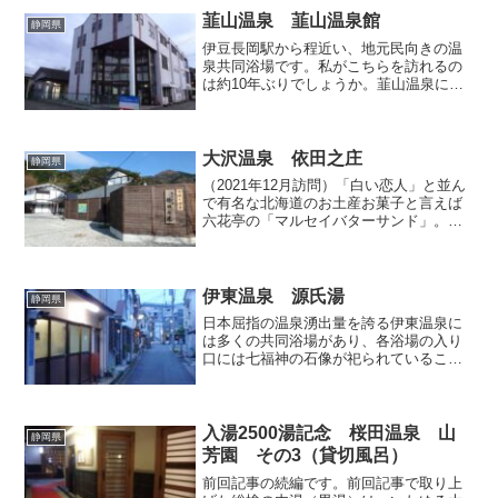
韮山温泉 韮山温泉館
静岡県
伊豆長岡駅から程近い、地元民向きの温
泉共同浴場です。私がこちらを訪れるの
は約10年ぶりでしょうか。韮山温泉につ
いてネットで調べてみると、現在は「高
齢者温泉交流館」として生まれ変わった
旧「めおと湯の館」に関する記事ならば
たくさん検索されますが...
大沢温泉 依田之庄
静岡県
（2021年12月訪問）「白い恋人」と並ん
で有名な北海道のお土産お菓子と言えば
六花亭の「マルセイバターサンド」。新
千歳で買う人も、それをもらう人も、ど
なたもマルセイの意味を考えることは無
いかと思いますが、そのマルセイと今回
取り上げる伊豆松崎...
伊東温泉 源氏湯
静岡県
日本屈指の温泉湧出量を誇る伊東温泉に
は多くの共同浴場があり、各浴場の入り
口には七福神の石像が祀られていること
から、当地の共同浴場は七福神の湯とも
呼ばれていて、ガイドブックや観光協会
の資料などでも広く紹介されています。
しかしながら、この七福神...
入湯2500湯記念 桜田温泉 山
静岡県
芳園 その3（貸切風呂）
前回記事の続編です。前回記事で取り上