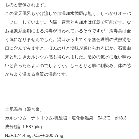
ものと想像されます。
この露天風呂もかけ流しで加温加水循環は無く、しっかりオーバ
ーフローしています。内湯・露天とも加水は任意で可能です。な
お塩素系薬剤による消毒が行われているそうですが、消毒臭は全
く気になりませんでした。湯口から出てくる無色透明の激熱湯を
口に含んでみますと、ほんのりと塩味が感じられるほか、石膏由
来と思しきカルシウム感も得られました。硬めの鉱水に近い味わ
いと言ったらよいのでしょうか。しっとりと肌に馴染み、体の芯
からよく温まる良質の温泉です。
土肥温泉（混合泉）
カルシウム・ナトリウム-硫酸塩・塩化物温泉 54.3℃ pH8.3
成分総計1.587g/kg
Na+:174.4mg, Ca++:300.7mg,