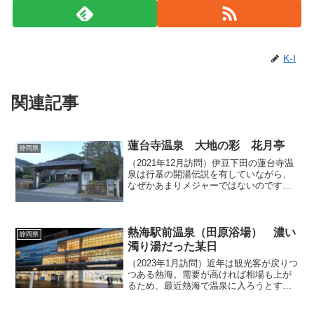
K-I
関連記事
蓮台寺温泉 大地の彩 花月亭
静岡県
（2021年12月訪問）伊豆下田の蓮台寺温
泉は行基の開湯伝説を有していながら、
なぜかあまりメジャーではないのです
が、それゆえに静かでしっとりとした時
間が過ごせる穴場的な温泉地でもありま
す。今回訪ねるのは「大地の彩 花月
亭」というお宿で、日帰...
熱海駅前温泉（田原浴場） 濃い
静岡県
濁り湯だった某日
（2023年1月訪問）近年は観光客が戻りつ
つある熱海。需要が高ければ相場も上が
るため、最近熱海で温泉に入ろうとする
と料金が比較的高めに設定されており、
その金額を目にしてたじろぐこともしば