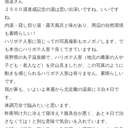
逍遥さん
２５００湯達成記念の湯は思い出深いですね。いいです
ね。
内湯・貸し切り湯・露天風呂と味があり、周辺の自然環境
も素晴らしい！
ハリボテ人形に混じっての写真撮影もホノボノします。で
も本当にハリボテ人形？良くできていますね。
長野県の丸子温泉郷で、ハリボテ人形（地元の農家の人や
子ども・老人など）を沢山見ましたが、この写真のように
動きを感じられるハリボテ人形は有りません。素晴らしい
です。
我が家も、いよいよ来週から北近畿の温泉に３泊４日で
す。
体調万全で臨みたいと思います。
昨夜明け方に冷えて寝冷え？腹具合が悪く、あと４日で治
さなくては！と別な意味で気合いを入れています。