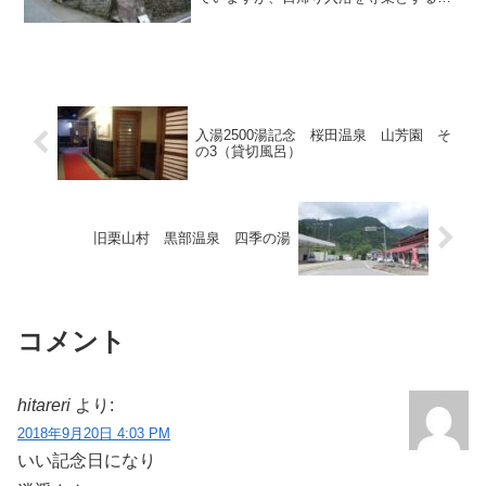
設は温泉街の最上流部に位置する「湯元
屋」の一軒だけです。こちらでは入浴の
ほか、食堂営業や土産物販売も行なって
いますが、他に食堂営業し...
入湯2500湯記念 桜田温泉 山芳園 そ
の3（貸切風呂）
旧栗山村 黒部温泉 四季の湯
コメント
hitareri
より:
2018年9月20日 4:03 PM
いい記念日になり