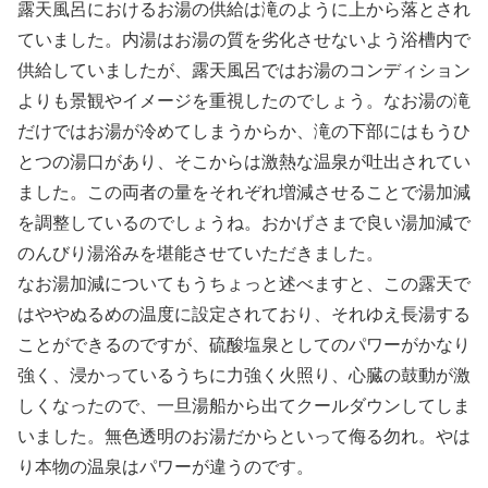
露天風呂におけるお湯の供給は滝のように上から落とされ
ていました。内湯はお湯の質を劣化させないよう浴槽内で
供給していましたが、露天風呂ではお湯のコンディション
よりも景観やイメージを重視したのでしょう。なお湯の滝
だけではお湯が冷めてしまうからか、滝の下部にはもうひ
とつの湯口があり、そこからは激熱な温泉が吐出されてい
ました。この両者の量をそれぞれ増減させることで湯加減
を調整しているのでしょうね。おかげさまで良い湯加減で
のんびり湯浴みを堪能させていただきました。
なお湯加減についてもうちょっと述べますと、この露天で
はややぬるめの温度に設定されており、それゆえ長湯する
ことができるのですが、硫酸塩泉としてのパワーがかなり
強く、浸かっているうちに力強く火照り、心臓の鼓動が激
しくなったので、一旦湯船から出てクールダウンしてしま
いました。無色透明のお湯だからといって侮る勿れ。やは
り本物の温泉はパワーが違うのです。