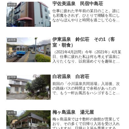
しばです。また慎重に施設を選ばないと
宇佐美温泉 民宿中島荘
静岡県
高いばかりか、お湯...
仕事に疲れた半年前の某日のこと。誰に
も邪魔をされず、ひとりで潮騒を耳にし
ながらぼんやりと時間を過ごして心を癒
したい…。そんな衝動に駆られた私は、
宇佐美の砂浜沿いに建つ民宿「中島荘」
で一晩過ごすことにしました。某大手宿
泊予約サイトを通じて、前...
伊東温泉 鈴伝荘 その1（客
静岡県
室・朝食）
（2021年4月訪問）今年（2021年）4月某
日、仕事に疲れた私は何も考えず温泉に
入りたくなり、以前湯めぐりを趣味とす
る方から薦めていただいた伊東温泉のと
あるお宿へ向かうことにしました。まず
は伊豆急行の南伊東駅で下車します。東
白岩温泉 白岩荘
静岡県
急東横線のお下...
前回の「小川温泉共同浴場」入浴後、次
の路線バスの時間まで余裕があったの
で、もう一軒お風呂をハシゴすることに
しました。候補として挙げていた小川橋
右岸の某民宿を訪れてみると「廃業した
ので入浴ＮＧ」との悲しい答えが返って
きたので、茫然としながらあ...
梅ヶ島温泉 湯元屋
静岡県
梅ヶ島温泉では十数軒の旅館が営業して
おり、その多くで日帰り入浴を受け入れ
ていますが、日帰り入浴を専業とする施