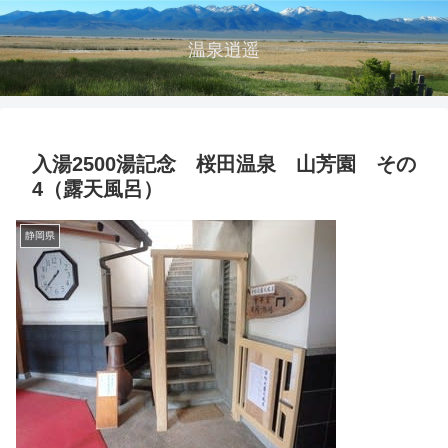
温泉逍遥
入湯2500湯記念 桜田温泉 山芳園 その
4（露天風呂）
静岡県