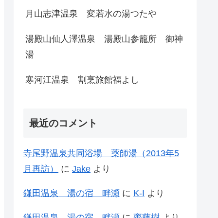
月山志津温泉 変若水の湯つたや
湯殿山仙人澤温泉 湯殿山参籠所 御神
湯
寒河江温泉 割烹旅館福よし
最近のコメント
寺尾野温泉共同浴場 薬師湯（2013年5
月再訪）
に
Jake
より
鎌田温泉 湯の宿 畔瀬
に
K-I
より
鎌田温泉 湯の宿 畔瀬
に
齊藤樹
より