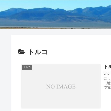
トルコ
ト
トルコ
20
にし
（地
で電