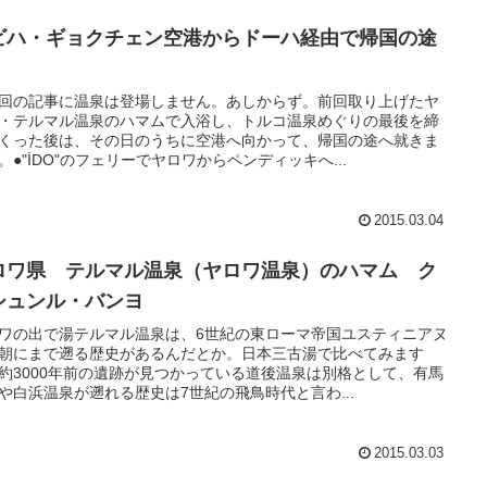
ビハ・ギョクチェン空港からドーハ経由で帰国の途
回の記事に温泉は登場しません。あしからず。前回取り上げたヤ
・テルマル温泉のハマムで入浴し、トルコ温泉めぐりの最後を締
くった後は、その日のうちに空港へ向かって、帰国の途へ就きま
。●"İDO"のフェリーでヤロワからペンディッキへ...
2015.03.04
ロワ県 テルマル温泉（ヤロワ温泉）のハマム ク
シュンル・バンヨ
ワの出で湯テルマル温泉は、6世紀の東ローマ帝国ユスティニアヌ
朝にまで遡る歴史があるんだとか。日本三古湯で比べてみます
約3000年前の遺跡が見つかっている道後温泉は別格として、有馬
や白浜温泉が遡れる歴史は7世紀の飛鳥時代と言わ...
2015.03.03