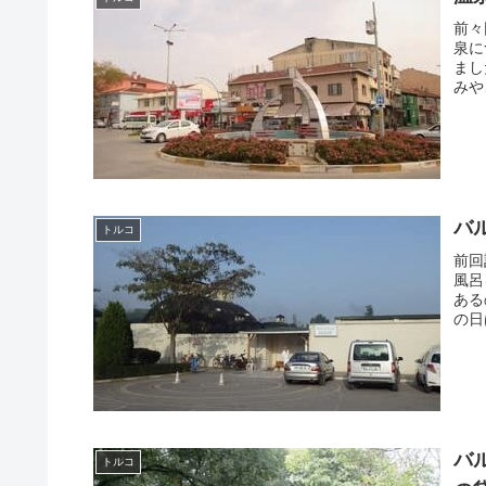
前々
泉に
まし
みや
バ
トルコ
前回
風呂
ある
の日
バ
トルコ