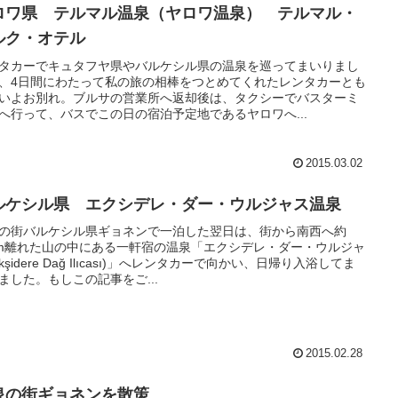
ロワ県 テルマル温泉（ヤロワ温泉） テルマル・
ルク・オテル
タカーでキュタフヤ県やバルケシル県の温泉を巡ってまいりまし
、4日間にわたって私の旅の相棒をつとめてくれたレンタカーとも
いよお別れ。ブルサの営業所へ返却後は、タクシーでバスターミ
へ行って、バスでこの日の宿泊予定地であるヤロワへ...
2015.03.02
ルケシル県 エクシデレ・ダー・ウルジャス温泉
の街バルケシル県ギョネンで一泊した翌日は、街から南西へ約
km離れた山の中にある一軒宿の温泉「エクシデレ・ダー・ウルジャ
Ekşidere Dağ Ilıcası)」へレンタカーで向かい、日帰り入浴してま
ました。もしこの記事をご...
2015.02.28
泉の街ギョネンを散策