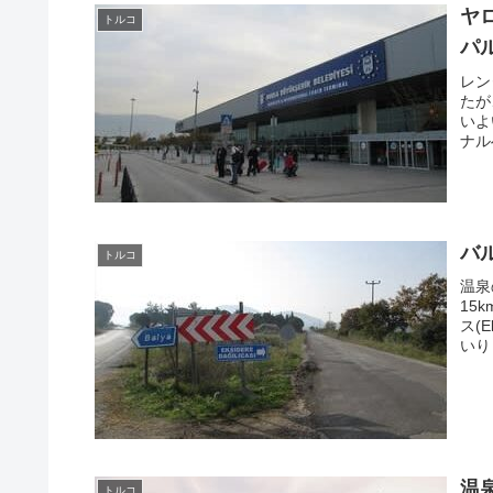
ヤ
トルコ
パ
レン
たが
いよ
ナル
バ
トルコ
温泉
15
ス(
いり
温
トルコ