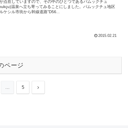
が点在していますので、その中のひとつであるパムックチュ
amukçu)温泉へ立ち寄ってみることにしました。パムックチュ地区
ルケシル市街から幹線道路"D56...
2015.02.21
のページ
次
…
5
へ