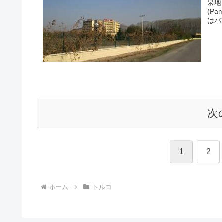
泉地
(P
はバ
次
1
2
ホーム
トルコ