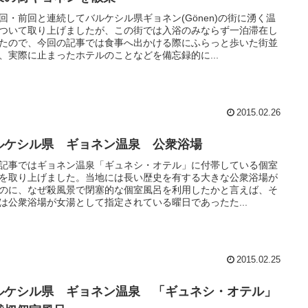
回・前回と連続してバルケシル県ギョネン(Gönen)の街に湧く温
ついて取り上げましたが、この街では入浴のみならず一泊滞在し
たので、今回の記事では食事へ出かける際にふらっと歩いた街並
、実際に止まったホテルのことなどを備忘録的に...
2015.02.26
ルケシル県 ギョネン温泉 公衆浴場
記事ではギョネン温泉「ギュネシ・オテル」に付帯している個室
を取り上げました。当地には長い歴史を有する大きな公衆浴場が
のに、なぜ殺風景で閉塞的な個室風呂を利用したかと言えば、そ
は公衆浴場が女湯として指定されている曜日であったた...
2015.02.25
ルケシル県 ギョネン温泉 「ギュネシ・オテル」