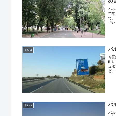
の
バル
て知
で、
てい
バ
トルコ
今回
町に
ュタ
ど、
バ
トルコ
バル