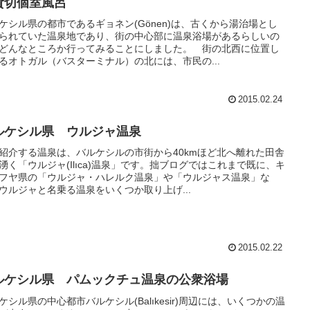
貸切個室風呂
ケシル県の都市であるギョネン(Gönen)は、古くから湯治場とし
られていた温泉地であり、街の中心部に温泉浴場があるらしいの
どんなところか行ってみることにしました。 街の北西に位置し
るオトガル（バスターミナル）の北には、市民の...
2015.02.24
ルケシル県 ウルジャ温泉
紹介する温泉は、バルケシルの市街から40kmほど北へ離れた田舎
湧く「ウルジャ(Ilıca)温泉」です。拙ブログではこれまで既に、キ
フヤ県の「ウルジャ・ハレルク温泉」や「ウルジャス温泉」な
ウルジャと名乗る温泉をいくつか取り上げ...
2015.02.22
ルケシル県 パムックチュ温泉の公衆浴場
ケシル県の中心都市バルケシル(Balıkesir)周辺には、いくつかの温