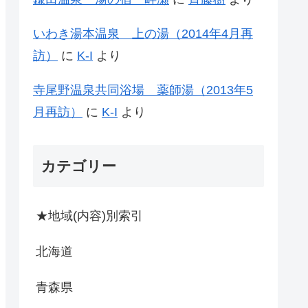
いわき湯本温泉 上の湯（2014年4月再
訪）
に
K-I
より
寺尾野温泉共同浴場 薬師湯（2013年5
月再訪）
に
K-I
より
カテゴリー
★地域(内容)別索引
北海道
青森県