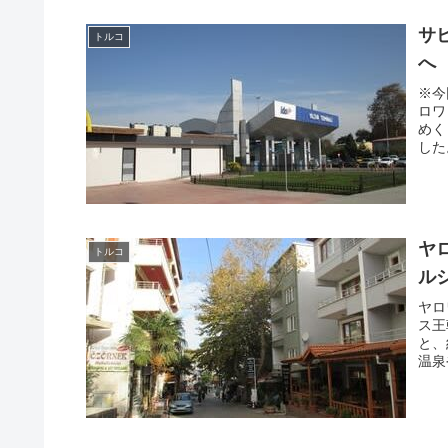
サ
トルコ
へ
※今
ロワ
めく
した
ヤ
トルコ
ル
ヤロ
ス王
と、
温泉