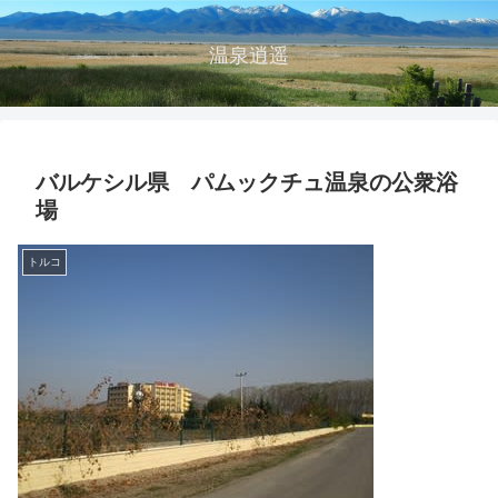
温泉逍遥
バルケシル県 パムックチュ温泉の公衆浴
場
トルコ