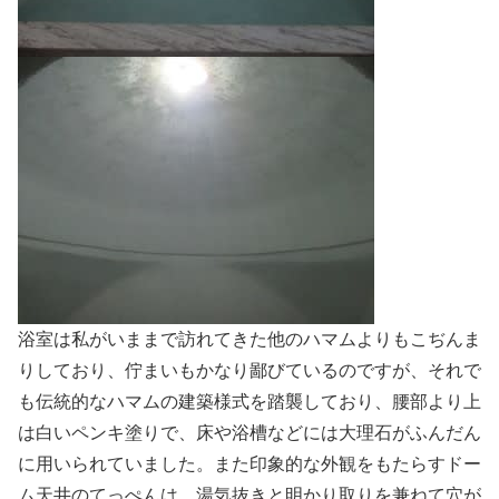
浴室は私がいままで訪れてきた他のハマムよりもこぢんま
りしており、佇まいもかなり鄙びているのですが、それで
も伝統的なハマムの建築様式を踏襲しており、腰部より上
は白いペンキ塗りで、床や浴槽などには大理石がふんだん
に用いられていました。また印象的な外観をもたらすドー
ム天井のてっぺんは、湯気抜きと明かり取りを兼ねて穴が