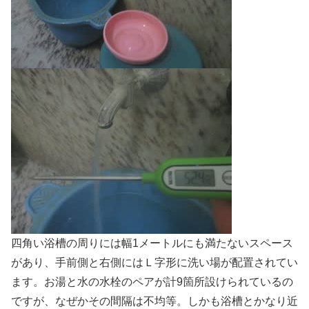
四角い浴槽の周りには幅1メートルにも満たないスペース
があり、手前側と右側にはＬ字形に洗い場が配置されてい
ます。お湯と水の水栓のペアが計9箇所設けられているの
ですが、なぜかその間隔は不均等。しかも浴槽とかなり近