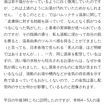
湯は若干靄がかかっているように白く微濁していたのです
が、これは上述のようにお湯が汚れていたためかもしれま
せん。「とるこのととと」ではパムックチュ温泉に関して
「皮膚病に対する効能を謳っていて、なんとなく肌がつる
つるになった気がした」と著者の実体験が述べられている
のですが、その指摘の通り、私も湯船に浸かって自分の肌
を擦ると、温泉由来のツルスベ感を得ることができました
（と言っても、日本各地で見られる「美人の湯」ほど明瞭
ではありませんが…）。一方、同じ源泉を配管しているは
ずの、洗い場の水栓から吐出されるお湯からは、なぜか金
気が感じられました。もし源泉そのものに金気が含まれて
いるならば、湯船のお湯や槽内などが金気の存在感を示す
色で染まっていてもおかしくないので、この金気は蓋し配
管内のサビか何かが影響しているものと想像されます。
平日の午後3時ころに訪問したのですが、常時4～5人の湯