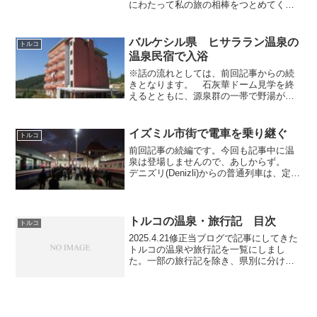
にわたって私の旅の相棒をつとめてくれ
たレンタカーともいよいよお別れ。ブル
サの営業所へ返却後は、タクシーでバス
ターミナルへ行って、バスでこの日の宿
バルケシル県 ヒサララン温泉の
トルコ
泊予定地であるヤロワへ...
温泉民宿で入浴
※話の流れとしては、前回記事からの続
きとなります。 石灰華ドーム見学を終
えるとともに、源泉群の一帯で野湯が不
可能であることもわかった私は、集落に
戻って、温泉宿で日帰り入浴ができない
ものかと尋ねてみることにしました。各
イズミル市街で電車を乗り継ぐ
トルコ
民宿に温泉が引かれている...
前回記事の続編です。今回も記事中に温
泉は登場しませんので、あしからず。
デニズリ(Denizli)からの普通列車は、定刻
より40分遅れの17:48に、夜の帳が下りた
イズミル(Izmir)のバスマーネ(Basmane)駅
に到着。都市のターミナ...
トルコの温泉・旅行記 目次
トルコ
2025.4.21修正当ブログで記事にしてきた
トルコの温泉や旅行記を一覧にしまし
た。一部の旅行記を除き、県別に分けて
おります。●旅行記（地域問わず）ローカ
ル列車でデニズリからイズミルへイズミ
ル市街で電車を乗り継ぐイズミル発コン
ヤ行 夜行列車...