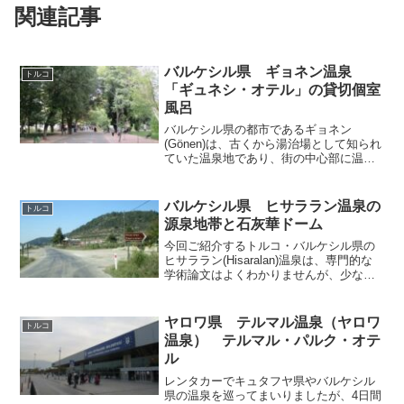
関連記事
バルケシル県 ギョネン温泉
トルコ
「ギュネシ・オテル」の貸切個室
風呂
バルケシル県の都市であるギョネン
(Gönen)は、古くから湯治場として知られ
ていた温泉地であり、街の中心部に温泉
浴場があるらしいので、どんなところか
行ってみることにしました。 街の北西
に位置しているオトガル（バスターミナ
バルケシル県 ヒサララン温泉の
トルコ
ル）の北には、市民の...
源泉地帯と石灰華ドーム
今回ご紹介するトルコ・バルケシル県の
ヒサララン(Hisaralan)温泉は、専門的な
学術論文はよくわかりませんが、少なく
とも物見遊山レベルでは、おそらくこの
ブログが初めて取り上げる日本語サイト
ではないかと思われます（もし誤ってい
ヤロワ県 テルマル温泉（ヤロワ
トルコ
たらゴメンナ...
温泉） テルマル・パルク・オテ
ル
レンタカーでキュタフヤ県やバルケシル
県の温泉を巡ってまいりましたが、4日間