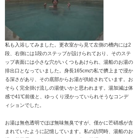
私も入浴してみました。更衣室から見て左側の槽内には2
段、右側には1段のステップが設けられており、そのステ
ップ表面には小さな穴がいくつもあけられ、湯船のお湯の
排出口となっていました。身長165cmの私で臍上まで浸か
る深さがあり、その底部からお湯が供給されています。お
そらく完全掛け流しの湯使いかと思われます。湯加減は体
感で41℃前後と、ゆっくり浸かっていられそうなコンデ
ィションでした。
お湯は無色透明でほぼ無味無臭ですが、僅かに芒硝感が含
まれていたように記憶しています。私の訪問時、湯船のお