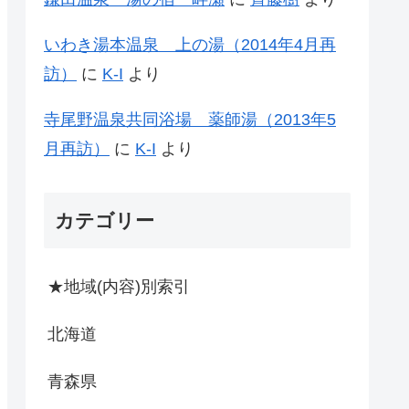
いわき湯本温泉 上の湯（2014年4月再
訪）
に
K-I
より
寺尾野温泉共同浴場 薬師湯（2013年5
月再訪）
に
K-I
より
カテゴリー
★地域(内容)別索引
北海道
青森県