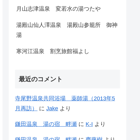
月山志津温泉 変若水の湯つたや
湯殿山仙人澤温泉 湯殿山参籠所 御神
湯
寒河江温泉 割烹旅館福よし
最近のコメント
寺尾野温泉共同浴場 薬師湯（2013年5
月再訪）
に
Jake
より
鎌田温泉 湯の宿 畔瀬
に
K-I
より
鎌田温泉 湯の宿 畔瀬
に
齊藤樹
より