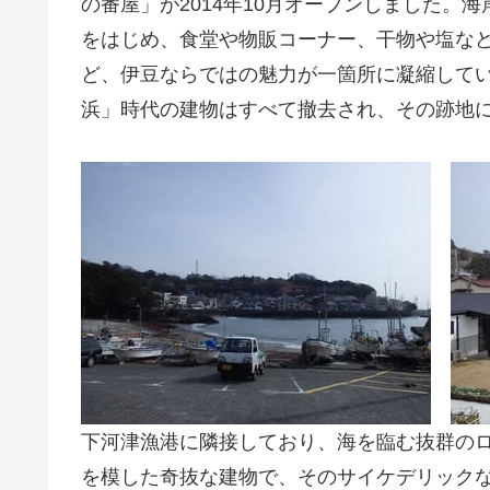
の番屋」が2014年10月オープンしました。
をはじめ、食堂や物販コーナー、干物や塩な
ど、伊豆ならではの魅力が一箇所に凝縮して
浜」時代の建物はすべて撤去され、その跡地
下河津漁港に隣接しており、海を臨む抜群の
を模した奇抜な建物で、そのサイケデリック