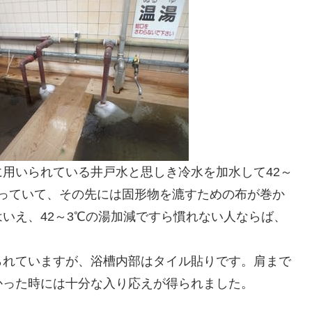
用いられている井戸水と思しき冷水を加水して42～
っていて、その先には固形物を漉すための布が巻か
いえ、42～3℃の湯加減ですら慣れない人ならば、
られていますが、浴槽内部はタイル貼りです。肩まで
かった時には十分な入り応えが得られました。