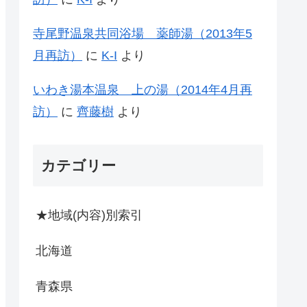
寺尾野温泉共同浴場 薬師湯（2013年5
月再訪）
に
K-I
より
いわき湯本温泉 上の湯（2014年4月再
訪）
に
齊藤樹
より
カテゴリー
★地域(内容)別索引
北海道
青森県