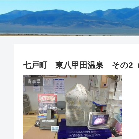
七戸町 東八甲田温泉 その2
青森県