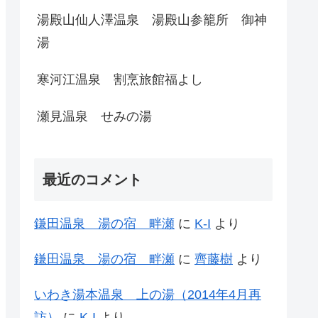
湯殿山仙人澤温泉 湯殿山参籠所 御神
湯
寒河江温泉 割烹旅館福よし
瀬見温泉 せみの湯
最近のコメント
鎌田温泉 湯の宿 畔瀬
に
K-I
より
鎌田温泉 湯の宿 畔瀬
に
齊藤樹
より
いわき湯本温泉 上の湯（2014年4月再
訪）
に
K-I
より