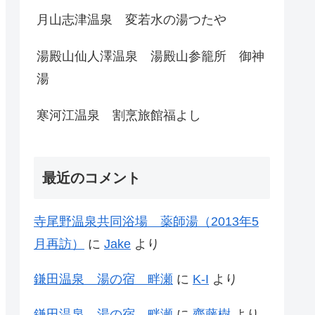
月山志津温泉 変若水の湯つたや
湯殿山仙人澤温泉 湯殿山参籠所 御神
湯
寒河江温泉 割烹旅館福よし
最近のコメント
寺尾野温泉共同浴場 薬師湯（2013年5
月再訪）
に
Jake
より
鎌田温泉 湯の宿 畔瀬
に
K-I
より
鎌田温泉 湯の宿 畔瀬
に
齊藤樹
より