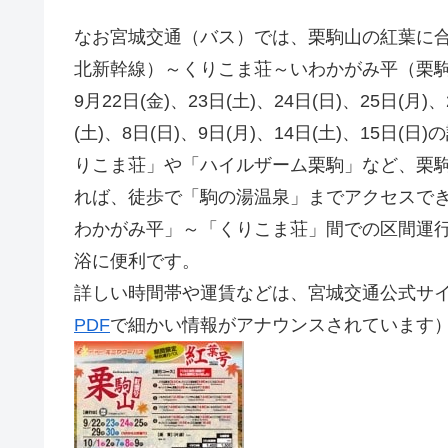
なお宮城交通（バス）では、栗駒山の紅葉に
北新幹線）～くりこま荘～いわかがみ平（栗駒
9月22日(金)、23日(土)、24日(日)、25日(月)
(土)、8日(日)、9日(月)、14日(土)、15
りこま荘」や「ハイルザーム栗駒」など、栗
れば、徒歩で「駒の湯温泉」までアクセスで
わかがみ平」～「くりこま荘」間での区間運
浴に便利です。
詳しい時間帯や運賃などは、宮城交通公式サ
PDF
で細かい情報がアナウンスされています