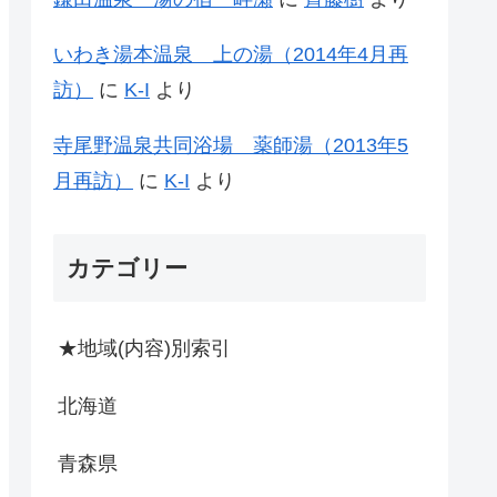
いわき湯本温泉 上の湯（2014年4月再
訪）
に
K-I
より
寺尾野温泉共同浴場 薬師湯（2013年5
月再訪）
に
K-I
より
カテゴリー
★地域(内容)別索引
北海道
青森県