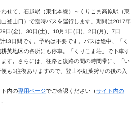
合わせて、石越駅（東北本線）～くりこま高原駅（東
山登山口）で臨時バスを運行します。期間は2017年
、29日(金)、30日(土)、10月1日(日)、2日(月)、7日
日(日)の計13日間です。予約は不要です。バスは途中、「く
駒耕英地区の各所にも停車。「くりこま荘」で下車す
きます。さらには、往路と復路の間の時間帯に、「い
行便も1往復ありますので、登山や紅葉狩りの後の入
イト内の
専用ページ
でご確認ください（
サイト内の
）。