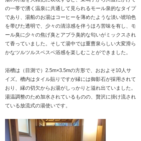
の一帯で湧く温泉に共通して見られるモール泉的なタイプ
であり、湯船のお湯はコーヒーを薄めたような淡い琥珀色
を帯びた透明で、少々の清涼感を伴うほろ苦味を有し、モ
ール臭に少々の焦げ臭とアブラ臭的な匂いがミックスされ
て香っていました。そして湯中では重曹泉らしい大変滑ら
かなツルツルスベスベ浴感を楽しむことができました。
浴槽は（目測で）2.5m×3.5mの方形で、おおよそ10人サ
イズ。槽内はタイル貼りですが縁には御影石が採用されて
おり、縁の切欠からお湯がしっかりと溢れ出ていました。
湯温調整のため加水されているものの、贅沢に掛け流され
ている放流式の湯使いです。