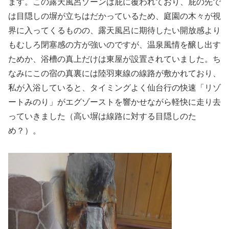
ます。この露天風呂ゾーンは庇に覆われており、庇の先で
は目隠しの塀が立ちはだかっているため、庭園の木々が視
界に入ってくるものの、露天風呂に期待したい開放感より
もむしろ閉塞感の方が強いのですが、温泉風情を醸し出す
ためか、浴槽の真上だけは東屋が設置されていました。ち
なみにこの宿の真裏には陸羽東線の線路が敷かれており、
私が入浴していると、タイミングよく仙台行の快速「リゾ
ートみのり」がエグゾーストを響かせながら軽快に走り去
っていきました（高い塀は線路に対する目隠しのた
め？）。