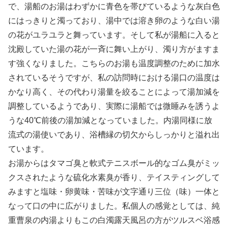
で、湯船のお湯はわずかに青色を帯びているような灰白色
にはっきりと濁っており、湯中では溶き卵のような白い湯
の花がユラユラと舞っています。そして私が湯船に入ると
沈殿していた湯の花が一斉に舞い上がり、濁り方がますま
す強くなりました。こちらのお湯も温度調整のために加水
されているそうですが、私の訪問時における湯口の温度は
かなり高く、その代わり湯量を絞ることによって湯加減を
調整しているようであり、実際に湯船では微睡みを誘うよ
うな40℃前後の湯加減となっていました。内湯同様に放
流式の湯使いであり、浴槽縁の切欠からしっかりと溢れ出
ています。
お湯からはタマゴ臭と軟式テニスボール的なゴム臭がミッ
クスされたような硫化水素臭が香り、テイスティングして
みますと塩味・卵黄味・苦味が文字通り三位（味）一体と
なって口の中に広がりました。私個人の感覚としては、純
重曹泉の内湯よりもこの白濁露天風呂の方がツルスベ浴感