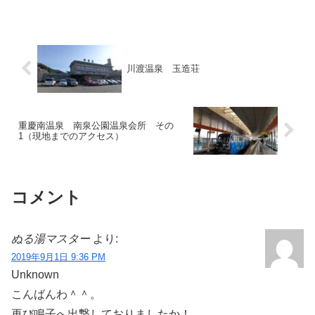
き出でる名湯・駒の湯温泉。この歴史あ
る名湯が2015年に復活して以来、拙ブロ
グでは定期的に...
川渡温泉 玉造荘
重慶南温泉 南泉公園温泉会所 その
1（現地までのアクセス）
コメント
ぬる湯マスター
より:
2019年9月1日 9:36 PM
Unknown
こんばんわ＾＾。
再び鳴子へ出撃しておりましたか！