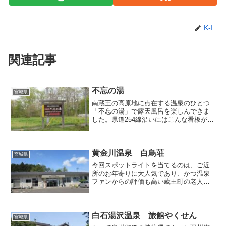
K-I
関連記事
不忘の湯
宮城県
南蔵王の高原地に点在する温泉のひとつ
「不忘の湯」で露天風呂を楽しんできま
した。県道254線沿いにはこんな看板が立
てられているので、迷うことなく辿りつ
けました。こちらの名前は蔵王連峰南端
の不忘山に因んでいるのでしょうね。第
二次大戦中には、東京...
黄金川温泉 白鳥荘
宮城県
今回スポットライトを当てるのは、ご近
所のお年寄りに大人気であり、かつ温泉
ファンからの評価も高い蔵王町の老人福
祉施設「白鳥荘」です。こちらは2010年2
月に突然源泉が出なくなったために休業
していましたが、新しい源泉を掘削して
同年12月に営業再...
白石湯沢温泉 旅館やくせん
宮城県