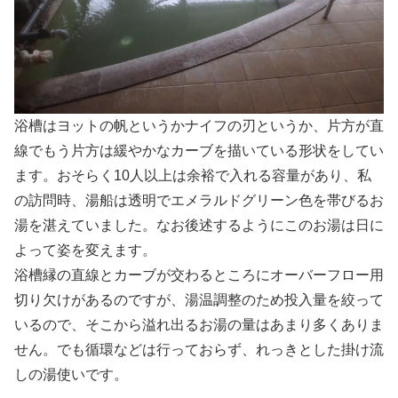
浴槽はヨットの帆というかナイフの刃というか、片方が直
線でもう片方は緩やかなカーブを描いている形状をしてい
ます。おそらく10人以上は余裕で入れる容量があり、私
の訪問時、湯船は透明でエメラルドグリーン色を帯びるお
湯を湛えていました。なお後述するようにこのお湯は日に
よって姿を変えます。
浴槽縁の直線とカーブが交わるところにオーバーフロー用
切り欠けがあるのですが、湯温調整のため投入量を絞って
いるので、そこから溢れ出るお湯の量はあまり多くありま
せん。でも循環などは行っておらず、れっきとした掛け流
しの湯使いです。