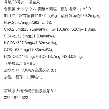
号地G3号井 混合泉
含硫黄-ナトリウム-炭酸水素塩・硫酸塩泉 pH9.0
91.1℃ 溶存物質1187.9mg/kg 蒸発残留物939.2mg/kg
Na+:255.7mg(92.90mval%),
Cl-:62.5mg(13.71mval%), HS-:18.3mg, S2O3–:1.3mg,
SO4–:132.6mg(21.50mval%),
HCO3-:327.8mg(41.82mval%),
CO3–:68.6mg(17.83mval%),
H2SiO3:277.9mg, HBO2:18.7mg, H2S:0.8mg,
（平成21年6月8日）
加水あり（源泉が高温のため）
加温・循環・消毒なし
宮城県大崎市鳴子温泉星沼6-1
0229-87-2323