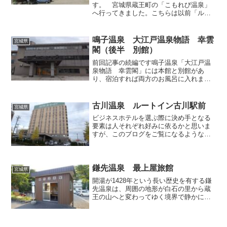
す。 宮城県蔵王町の「こもれび温泉」
へ行ってきました。こちらは以前「ルビ
ナスセンター」という名前で営業してい
ましたが、一時休業の後、経営権変更の
上で2009年12月に営業を再開しておりま
鳴子温泉 大江戸温泉物語 幸雲
宮城県
す。再開の報は...
閣（後半 別館）
前回記事の続編です鳴子温泉「大江戸温
泉物語 幸雲閣」には本館と別館があ
り、宿泊すれば両方のお風呂に入れま
す。前回記事で取り上げたように2025年8
月某日、私は本館で宿泊したので、別館
のお風呂にも入ってみることにしまし
古川温泉 ルートイン古川駅前
宮城県
た。スリッパ履きのまま本...
ビジネスホテルを選ぶ際に決め手となる
要素は人それぞれ好みに依るかと思いま
すが、このブログをご覧になるような方
でしたら「やっぱり温泉大浴場がないと
ね」と仰る方が多いのではないかと推察
いたします。温泉浴場を擁するチェーン
系のホテルといえばドーミ...
鎌先温泉 最上屋旅館
宮城県
開湯が1428年という長い歴史を有する鎌
先温泉は、周囲の地形が白石の里から蔵
王の山へと変わってゆく境界で静かに湧
いている小さな温泉郷。バス停はいかに
も田舎な感じのかわいらしいもので、待
合小屋の中はちいさな図書館になってい