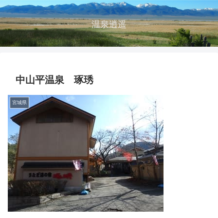
温泉逍遥
中山平温泉 琢琇
宮城県