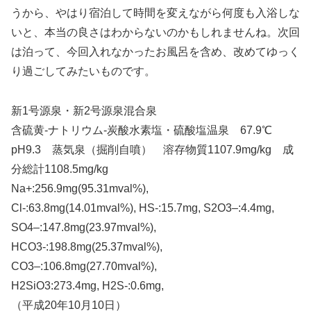
うから、やはり宿泊して時間を変えながら何度も入浴しな
いと、本当の良さはわからないのかもしれませんね。次回
は泊って、今回入れなかったお風呂を含め、改めてゆっく
り過ごしてみたいものです。
新1号源泉・新2号源泉混合泉
含硫黄-ナトリウム-炭酸水素塩・硫酸塩温泉 67.9℃
pH9.3 蒸気泉（掘削自噴） 溶存物質1107.9mg/kg 成
分総計1108.5mg/kg
Na+:256.9mg(95.31mval%),
Cl-:63.8mg(14.01mval%), HS-:15.7mg, S2O3–:4.4mg,
SO4–:147.8mg(23.97mval%),
HCO3-:198.8mg(25.37mval%),
CO3–:106.8mg(27.70mval%),
H2SiO3:273.4mg, H2S-:0.6mg,
（平成20年10月10日）