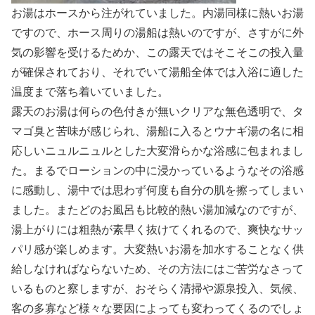
お湯はホースから注がれていました。内湯同様に熱いお湯
ですので、ホース周りの湯船は熱いのですが、さすがに外
気の影響を受けるためか、この露天ではそこそこの投入量
が確保されており、それでいて湯船全体では入浴に適した
温度まで落ち着いていました。
露天のお湯は何らの色付きが無いクリアな無色透明で、タ
マゴ臭と苦味が感じられ、湯船に入るとウナギ湯の名に相
応しいニュルニュルとした大変滑らかな浴感に包まれまし
た。まるでローションの中に浸かっているようなその浴感
に感動し、湯中では思わず何度も自分の肌を擦ってしまい
ました。またどのお風呂も比較的熱い湯加減なのですが、
湯上がりには粗熱が素早く抜けてくれるので、爽快なサッ
パリ感が楽しめます。大変熱いお湯を加水することなく供
給しなければならないため、その方法にはご苦労なさって
いるものと察しますが、おそらく清掃や源泉投入、気候、
客の多寡など様々な要因によっても変わってくるのでしょ