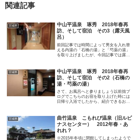
関連記事
中山平温泉 琢秀 2018年春再
宮城県
訪、そして宿泊 その3（露天風
呂）
前回記事では時間によって男女を入れ替
える内湯の「石橋の湯」と「芍薬の湯」
を取り上げましたが、今回記事では露天
風呂にスポットライトを当てます。●長生
の湯こちらのお宿には、前回記事で取り
上げた「芍薬の湯」の1人用樽風呂を除け
中山平温泉 琢秀 2018年春再
宮城県
ば、2つの露天風呂が...
訪、そして宿泊 その2（石橋の
湯・芍薬の湯）
さて、お風呂へと参りましょう以前拙ブ
ログでこちらのお宿を取り上げた時には
日帰り入浴でしたから、紹介できるお風
呂は限られていました。でも今回は宿泊
ですから、昼夜暖簾替えのお風呂でも両
方に入ることができます。今回記事では
曲竹温泉 こもれび温泉（旧ルビ
宮城県
本館2階の廊下を進んだ先...
ナスセンター） 2012年春・あ
れれ？
※2015年冬頃に閉館してしまったようで