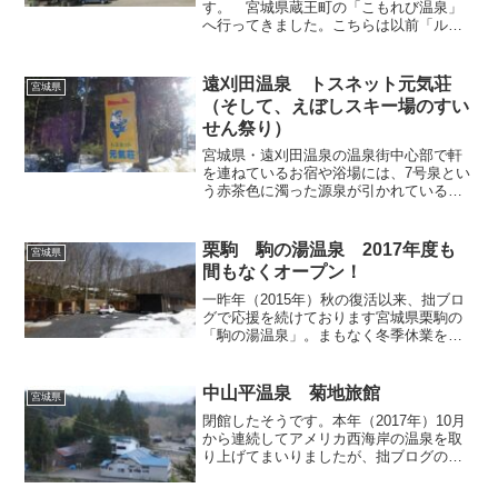
す。 宮城県蔵王町の「こもれび温泉」
へ行ってきました。こちらは以前「ルビ
ナスセンター」という名前で営業してい
ましたが、一時休業の後、経営権変更の
上で2009年12月に営業を再開しておりま
遠刈田温泉 トスネット元気荘
宮城県
す。再開の報は...
（そして、えぼしスキー場のすい
せん祭り）
宮城県・遠刈田温泉の温泉街中心部で軒
を連ねているお宿や浴場には、7号泉とい
う赤茶色に濁った源泉が引かれている場
合が多く、当地で湯めぐりをしていると
この7号泉の壁にぶち当たるのですが、ち
ょっと離れると別の源泉を使っているお
栗駒 駒の湯温泉 2017年度も
宮城県
宿もありますので、今...
間もなくオープン！
一昨年（2015年）秋の復活以来、拙ブロ
グで応援を続けております宮城県栗駒の
「駒の湯温泉」。まもなく冬季休業を終
え、今年（2017年）の営業が再開されま
す。2017年の開業スケジュールは以下の
通りを予定しています。4月21日（金曜）
中山平温泉 菊地旅館
宮城県
から23...
閉館したそうです。本年（2017年）10月
から連続してアメリカ西海岸の温泉を取
り上げてまいりましたが、拙ブログの読
者の皆様にとって海外の温泉はあまりご
興味が無いようですので、今回からしば