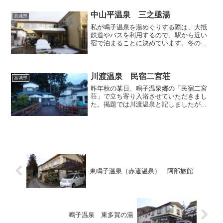
らくは日本の温泉に戻り、また間をあけ
てアメリカの温泉を...
中山平温泉 三之亟湯
宮城県
私が鳴子温泉を湯めぐりする際は、大抵
鉄道やバスを利用するので、駅から近い
宿で泊まることに決めています。冬の某
日は中山平温泉の三之亟湯（さんのじょ
うゆ）へ投宿しました。一人客でも受け
入れてくださいます。プラットホームの
目の前に位置する、まさに...
川渡温泉 民宿二宮荘
宮城県
昨年秋の某日、鳴子温泉郷の「民宿二宮
荘」で立ち寄り入浴させていただきまし
た。掲題では川渡温泉と記しましたが、
実際には川渡温泉と東鳴子温泉の中間地
点に位置しており、どちらの温泉地に含
めるべきか微妙なロケーションです。国
道47号線の路傍に立つ看...
東鳴子温泉（赤這温泉） 阿部旅館
鳴子温泉 東多賀の湯