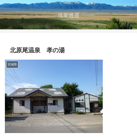
温泉逍遥
北原尾温泉 孝の湯
宮城県