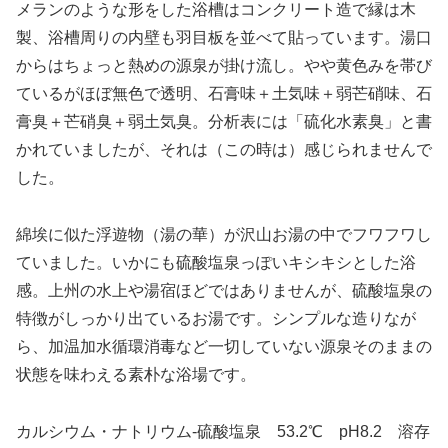
メランのような形をした浴槽はコンクリート造で縁は木
製、浴槽周りの内壁も羽目板を並べて貼っています。湯口
からはちょっと熱めの源泉が掛け流し。やや黄色みを帯び
ているがほぼ無色で透明、石膏味＋土気味＋弱芒硝味、石
膏臭＋芒硝臭＋弱土気臭。分析表には「硫化水素臭」と書
かれていましたが、それは（この時は）感じられませんで
した。
綿埃に似た浮遊物（湯の華）が沢山お湯の中でフワフワし
ていました。いかにも硫酸塩泉っぽいキシキシとした浴
感。上州の水上や湯宿ほどではありませんが、硫酸塩泉の
特徴がしっかり出ているお湯です。シンプルな造りなが
ら、加温加水循環消毒など一切していない源泉そのままの
状態を味わえる素朴な浴場です。
カルシウム・ナトリウム-硫酸塩泉 53.2℃ pH8.2 溶存