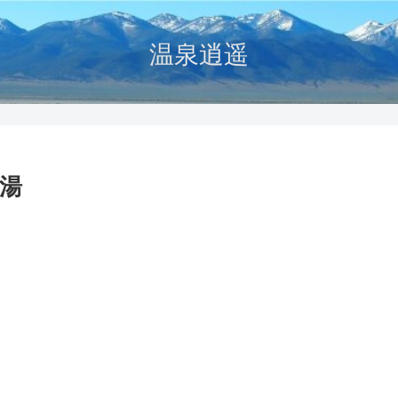
温泉逍遥
湯