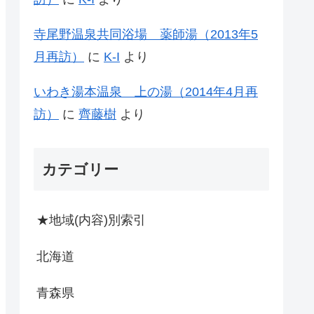
寺尾野温泉共同浴場 薬師湯（2013年5
月再訪）
に
K-I
より
いわき湯本温泉 上の湯（2014年4月再
訪）
に
齊藤樹
より
カテゴリー
★地域(内容)別索引
北海道
青森県