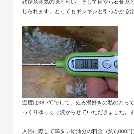
鉄錆系金気の味と匂い、そして何やら石膏系
じられます。とってもギシギシと引っかかる
温度は38.7℃でして、ぬる湯好きの私のと
っくりゆっくり浸からせていただきました。
入浴に際して満タン給油分の料金（約6,00