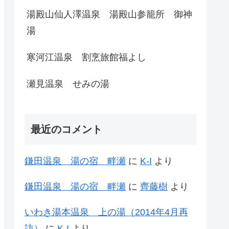
湯殿山仙人澤温泉 湯殿山参籠所 御神
湯
寒河江温泉 割烹旅館福よし
瀬見温泉 せみの湯
最近のコメント
鎌田温泉 湯の宿 畔瀬
に
K-I
より
鎌田温泉 湯の宿 畔瀬
に
齊藤樹
より
いわき湯本温泉 上の湯（2014年4月再
訪）
に
K-I
より