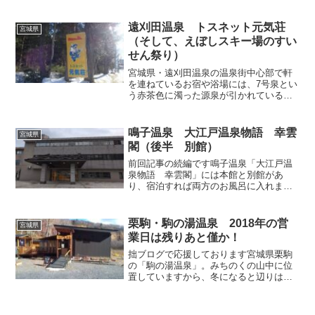
（団塊Jr.）の私は、幼い頃を東京郊外の
新興住宅地に分譲されていた戸建て住宅
で過ごしたため、...
遠刈田温泉 トスネット元気荘
宮城県
（そして、えぼしスキー場のすい
せん祭り）
宮城県・遠刈田温泉の温泉街中心部で軒
を連ねているお宿や浴場には、7号泉とい
う赤茶色に濁った源泉が引かれている場
合が多く、当地で湯めぐりをしていると
この7号泉の壁にぶち当たるのですが、ち
ょっと離れると別の源泉を使っているお
鳴子温泉 大江戸温泉物語 幸雲
宮城県
宿もありますので、今...
閣（後半 別館）
前回記事の続編です鳴子温泉「大江戸温
泉物語 幸雲閣」には本館と別館があ
り、宿泊すれば両方のお風呂に入れま
す。前回記事で取り上げたように2025年8
月某日、私は本館で宿泊したので、別館
のお風呂にも入ってみることにしまし
栗駒・駒の湯温泉 2018年の営
宮城県
た。スリッパ履きのまま本...
業日は残りあと僅か！
拙ブログで応援しております宮城県栗駒
の「駒の湯温泉」。みちのくの山中に位
置していますから、冬になると辺りは深
い雪に覆われます。そして雪のシーズン
が近づくとその年の営業を終え、来春の
再オープンまでしばしのお休みとなりま