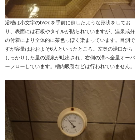
浴槽は小文字のbやqを手前に倒したような形状をしてお
り、表面には石板やタイルが貼られていますが、温泉成分
の付着により全体的に茶色っぽく染まっています。目測で
すが容量はおおよそ6人といったところ。左奥の湯口から
しっかりした量の源泉が吐出され、右側の溝へ全量オーバ
ーフローしています。槽内吸引などは行われていません。