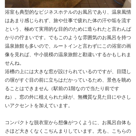
浴室も典型的なビジネスホテルのお風呂であり、温泉風情
はあまり感じられず、旅や仕事で疲れた体の汗や垢を流す
という、極めて実用的な目的のために造られたと言わんば
かりの佇まいです。でもこのような雰囲気のお風呂を持つ
温泉旅館も多いので、ルートインと言わずにこの浴室の画
像を見れば、中小規模の温泉旅館と勘違いするかもしれま
せんね。
浴槽の上には大きな窓が設けられているのですが、目隠し
の塀がすぐ目の前に立ちはだかっているため、景色を眺め
ることはできません（駅前の1階なので当たり前です
ね）。窓の外に植えられた緑が、無機質な見た目にやさし
いアクセントを加えています。
コンパクトな脱衣室から想像がつくように、お風呂自体も
さほど大きくなくこぢんまりしています。尤も、こちらの