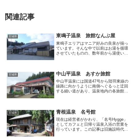
関連記事
東鳴子温泉 旅館なんぶ屋
宮城県
東鳴子エリアはマニア好みの良泉が揃っ
ています。そんな中で以前はお湯を循環
させていたものの、数年前から湯使いが
改善されて放流式になった宿があると聞
き、日帰り入浴利用で立ち寄ってみるこ
とにしました。 家庭的ながらも飾り付
けが賑やかな館内。玄関に...
中山平温泉 あすか旅館
宮城県
中山平温泉には国道47号から陸羽東線の
線路に向かうように南側へぐるっと迂回
する細い道があり、温泉地内の各旅館を
大まかに分けると、国道沿いかこの細い
道沿いのいずれかに分布しています。今
回は細い道から更に坂を下った窪地にあ
る「あすか旅館」にて日...
青根温泉 名号館
宮城県
現在は経営者がかわり、「名号Hygge」
としてカフェと日帰り温泉入浴の営業を
行っています。この記事は旧施設時代を
取り上げています。現在三十路真っ只中