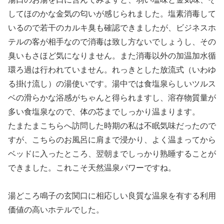
してほのかな金気の匂いが感じられました。塩素消毒して
いるので若干のカルキ臭も確認できましたが、ビジネスホ
テルの客が相手なので消毒は致し方ないでしょうし、その
臭いもさほど気になりません。また消毒以外の加温加水循
環ろ過は行われていません。れっきとした放流式（いわゆ
る掛け流し）の湯使いです。湯中では食塩泉らしいツルス
ベの滑らかな浴感がちゃんと得られますし、溶存物質量が
多い食塩泉なので、体の芯までしっかり温まります。
たまたまこちらへ訪問した時期の私は不眠気味だったので
すが、こちらのお風呂に肩まで浸かり、よく温まってから
ベッドに入ったところ、翌朝までしっかり熟睡することが
できました。これこそ天然温泉パワーですね。
湯どころ鳴子の玄関口に相応しい良質な温泉を有する利用
価値の高いホテルでした。