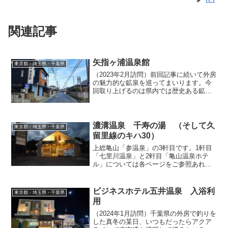
関連記事
矢指ヶ浦温泉館
東京都・埼玉県・千葉県
（2023年2月訪問）前回記事に続いて外房
の魅力的な鉱泉を巡ってまいります。今
回取り上げるのは県内では歴史ある鉱泉
宿「矢指ヶ浦温泉館」です。1952（昭和
27）年に千葉県温泉指定の第一号を受け
た鉱泉で、その渋い佇まいは温泉ファン
から支持を集...
濃溝温泉 千寿の湯 （そして久
東京都・埼玉県・千葉県
留里線のキハ30）
上総亀山「参温泉」の3軒目です。1軒目
「七里川温泉」と2軒目「亀山温泉ホテ
ル」については各ページをご参照あれ。
笹川湖上流の県道沿いには清水渓流広場
というちょっとした公園が設けられてお
り、そこには３軒のペンションのような
ビジネスホテル五井温泉 入浴利
東京都・埼玉県・千葉県
建物が建っています。い...
用
（2024年1月訪問）千葉県の外房で釣りを
した真冬の某日、いつもだったらアクア