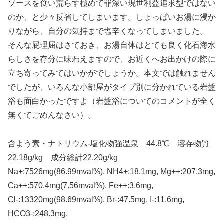
ソースを食い荒らす極めて罪深い現世利益追求型ではない
のか、と少々反省してしまいます。しょっぱいお湯に浸か
りながら、自分の気持まで塩辛くなってしまいました。
そんな屁理屈はさておき、お湯自体はとても良く化石海水
らしさを存分に味わえますので、お近くへお出かけの際に
立ち寄ってみてはいかがでしょうか。本文では触れません
でしたが、いろんな小部屋がタイプ別に分かれている岩盤
浴も面白かったですよ（岩盤浴についてのコメントが全く
無くてごめんなさい）。
含よう素・ナトリウム-塩化物強温泉 44.8℃ 溶存物質
22.18g/kg 成分総計22.20g/kg
Na+:7526mg(86.99mval%), NH4+:18.1mg, Mg++:207.3mg,
Ca++:570.4mg(7.56mval%), Fe++:3.6mg,
Cl-:13320mg(98.69mval%), Br-:47.5mg, I-:11.6mg,
HCO3-:248.3mg,