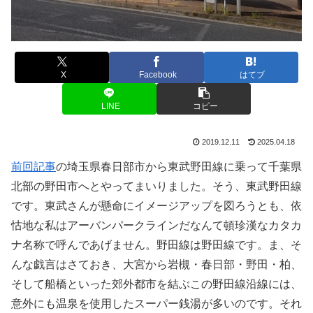
X
Facebook
はてブ
LINE
コピー
2019.12.11
2025.04.18
前回記事
の埼玉県春日部市から東武野田線に乗って千葉県
北部の野田市へとやってまいりました。そう、東武野田線
です。東武さんが懸命にイメージアップを図ろうとも、依
怙地な私はアーバンパークラインだなんて頓珍漢なカタカ
ナ名称で呼んであげません。野田線は野田線です。ま、そ
んな戯言はさておき、大宮から岩槻・春日部・野田・柏、
そして船橋といった郊外都市を結ぶこの野田線沿線には、
意外にも温泉を使用したスーパー銭湯が多いのです。それ