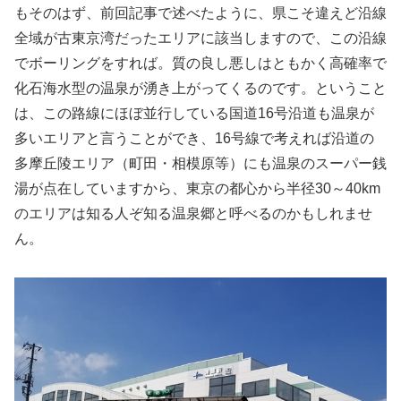
もそのはず、前回記事で述べたように、県こそ違えど沿線
全域が古東京湾だったエリアに該当しますので、この沿線
でボーリングをすれば。質の良し悪しはともかく高確率で
化石海水型の温泉が湧き上がってくるのです。ということ
は、この路線にほぼ並行している国道16号沿道も温泉が
多いエリアと言うことができ、16号線で考えれば沿道の
多摩丘陵エリア（町田・相模原等）にも温泉のスーパー銭
湯が点在していますから、東京の都心から半径30～40km
のエリアは知る人ぞ知る温泉郷と呼べるのかもしれませ
ん。