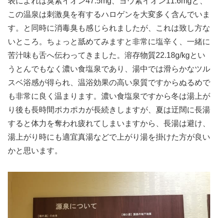
表によれば臭素イオン47.5mg、ヨウ素イオン11.6mgと、
この温泉は刺激臭を有するハロゲンを大変多く含んでいま
す。と同時に消毒臭も感じられましたが、これは致し方な
いところ。ちょっと舐めてみますと非常に塩辛く、一緒に
苦汁味も舌へ伝わってきました。溶存物質22.18g/kgとい
うとんでもなく濃い食塩泉であり、湯中では滑らかなツル
スベ浴感が得られ、温浴効果の高い泉質ですからぬるめで
も非常に良く温まります。濃い食塩泉ですから冬は湯上が
り後も長時間ポカポカが長続きしますが、夏は迂闊に長湯
すると体力を奪われ疲れてしまいますから、長湯は避け、
湯上がり時にも適宜真湯などで上がり湯を掛けた方が良い
かと思います。