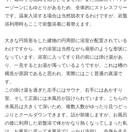
ーゾーンにもゆとりがあるため、全体的にストレスフリー
です。温泉入浴する場合は当然脱衣するわけですが、岩盤
浴利用時もここで岩盤浴着に着替えます。
大きな円筒形をした建物の円周部に浴室が配置されている
わけですから、その浴室は当然ながら扇形のような形状に
なっています。浴室に入ってすぐ目の前には掛け湯があ
り、一見するとお湯が濁っているようですが、これは槽の
構造が原因であると思われ、実際にはごく普通の真湯で
す。
この掛け湯を過ぎた左手にはサウナ、右手にはあかすり
室、そして正面には水風呂が設けられています。こちらの
水風呂は大きくて深いため、複数人数がゆったり且つどっ
ぷりとクールダウンできます。話が前後しますが、お風呂
の後に利用した岩盤浴で体がかなり熱くなってしまった私
は、お風呂に戻って水風呂でしっかり冷却し、全身を走る