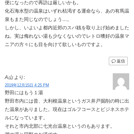
便になったので再訪は厳しいかも。
化石海水型の温泉はいずれ枯渇する運命なら、あの有馬温
泉もまた同じなのでしょう…。
しかし、いよいよ都内近郊のスパ銭を取り上げ始めました
ね。実は侮れない湯も少なくないのでレトロ嗜好の温泉マ
ニアの方々にも目を向けて欲しいものですよ。
返信
A山
より:
2019年12月15日 4:25 PM
野田にはもう１湯
野田市内には昔、大利根温泉というガス井戸掘削の時に出
た温泉がありました。現在はゴルフコースとビジネスホテ
ルになっています。
それと市内北部に七光台温泉というのもあります。