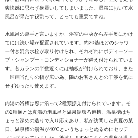
爽快感に思わず身震いしてしまいました。温浴において水
風呂が果たす役割って、とっても重要ですね。
水風呂の裏手と言いますか、浴室の中央から左手奥にかけ
てには洗い場が配置されています。約20基ほどのシャワ
ー付き混合水栓が取り付けられ、それぞれにボディーソー
プ・シャンプー・コンディショナーが備え付けられていま
す。各カランの半数近くには袖板が付けられており、また
一区画当たりの幅が広い為、隣のお客さんとの干渉を気に
せずゆったり使えます。
内湯の浴槽は窓に沿って2種類据え付けられています。そ
の2種類とは真湯の泡風呂と温泉循環ろ過槽。温泉槽はち
ょっと深めの造りで入り応えあり、私が訪問した真夏の某
日、温泉槽の湯温が40℃というちょっとぬるめにセッテ
ィングされていました。後述しますがこちらの温泉は温ま