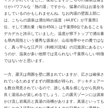
りがパワフルな「熱の湯」ですから、猛暑の日はお湯を冷
ましているのかもしれませんね。なお内湯の壁面上部に
は、こちらの源泉は湧出時の温度（44.8℃）が千葉県1
位、そして湧出量（毎分450L）は千葉県6位であることを
デカデカと誇示していました。温度が県下トップで湧出量
も県内屈指という優秀な源泉が、山岳地帯やその麓ではな
く、真っ平らな江戸川（利根川流域）の氾濫原にあるとい
うのが、温泉が多い他県では見られない千葉県らしい特徴
ではないかと思います。
一方、露天は周囲を壁に囲まれていますが、広さは確保さ
れているためまずまずの開放感が得られ、デッキチェアー
も数台用意されているので、誰しも風を感じながら気持ち
良く湯浴みが楽しめるでしょう。この露天ゾーンには源泉
かけ流し岩風呂と真湯の浴槽があります。真湯といっても