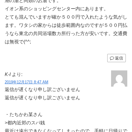
潮の湯と同類のお湯です。
イオン系のショッピングセンター内にあります。
とても混んでいますが確か５００円で入れたような気がし
ます。ワタシの家からは徒歩範囲内なのですが５００円払
うなら東北の共同浴場数カ所行った方が安いです。交通費
は無視で(^^;
返信
K-I
より:
2019年12月17日 8:47 AM
返信が遅くなり申し訳ございません
返信が遅くなり申し訳ございません
・たちかわ某さん
>都内近郊のスパ銭
最近は遠出できなくなってしまったので、手軽に日帰りで