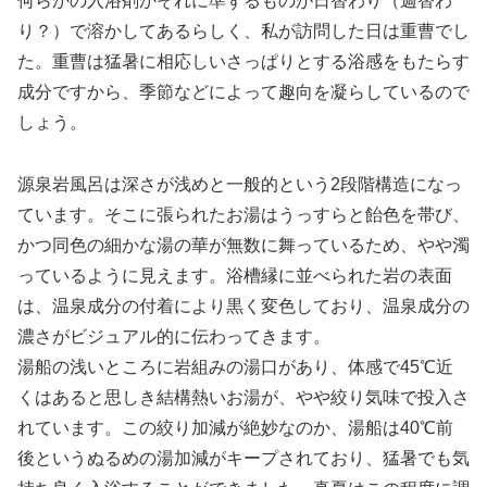
何らかの入浴剤かそれに準ずるものが日替わり（週替わ
り？）で溶かしてあるらしく、私が訪問した日は重曹でし
た。重曹は猛暑に相応しいさっぱりとする浴感をもたらす
成分ですから、季節などによって趣向を凝らしているので
しょう。
源泉岩風呂は深さが浅めと一般的という2段階構造になっ
ています。そこに張られたお湯はうっすらと飴色を帯び、
かつ同色の細かな湯の華が無数に舞っているため、やや濁
っているように見えます。浴槽縁に並べられた岩の表面
は、温泉成分の付着により黒く変色しており、温泉成分の
濃さがビジュアル的に伝わってきます。
湯船の浅いところに岩組みの湯口があり、体感で45℃近
くはあると思しき結構熱いお湯が、やや絞り気味で投入さ
れています。この絞り加減が絶妙なのか、湯船は40℃前
後というぬるめの湯加減がキープされており、猛暑でも気