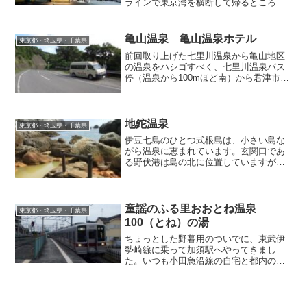
ラインで東京湾を横断して帰るところ
を、その日の限って市原方面へ北上し、
五井市街地にある「ビジネスホテル五井
温泉」でひとっ風呂浴びてから帰宅する
亀山温泉 亀山温泉ホテル
東京都・埼玉県・千葉県
ことにしました。こち...
前回取り上げた七里川温泉から亀山地区
の温泉をハシゴすべく、七里川温泉バス
停（温泉から100mほど南）から君津市コ
ミュニティーバス「風っ子号」に乗
車。 バスは上総亀山駅前を経由し、周
辺をグルグル廻りながら、ダム湖である
亀山湖のダム上を通過。車...
地鉈温泉
東京都・埼玉県・千葉県
伊豆七島のひとつ式根島は、小さい島な
がら温泉に恵まれています。玄関口であ
る野伏港は島の北に位置していますが、
この逆サイドにあたる南側に、野趣溢れ
る地鉈温泉があります。文字通り、地面
を鉈で割ったように、海に向かって鋭くV
字に刻まれた谷底で、フ...
童謡のふる里おおとね温泉
東京都・埼玉県・千葉県
100（とね）の湯
ちょっとした野暮用のついでに、東武伊
勢崎線に乗って加須駅へやってきまし
た。いつも小田急沿線の自宅と都内の会
社を往復する私にとって、東北道で通り
過ぎる以外に、埼玉県北部へ足を運ぶご
縁はあまりなく、もし用事があったとし
ても車で出かけますので、こ...