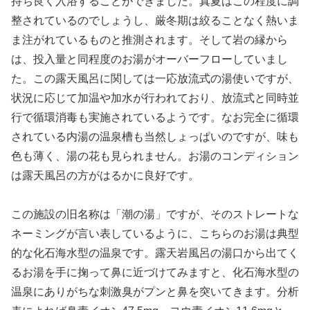
持ち良く入浴することができました。真夏はこの程度に調
整されているのでしょうし、厳冬期は絞ることなく熱いま
ま注がれているものと推測されます。そして岩の縁から
は、投入量と同程度のお湯がオーバーフローしていまし
た。この露天風呂に関しては一応放流式の湯使いですが、
状況に応じて加温や加水が行われており、放流式と同時並
行で循環消毒も実施されているようです。なお完全に循環
されている内湯の温泉槽も当然しょっぱいのですが、味も
色も薄く、湯の花も見られません。お湯のコンディション
は露天風呂の方がはるかに良好です。
この施設の旧名称は「潮の湯」ですが、そのストレートな
ネーミングが言い表しているように、こちらのお湯は典型
的な化石海水型の温泉です。露天岩風呂の湯口から出てく
るお湯を手に掬って鼻に近づけてみますと、化石海水型の
温泉にありがちな刺激臭がプンと鼻を突いてきます。分析