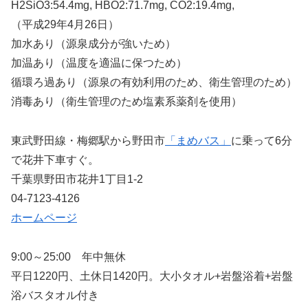
H2SiO3:54.4mg, HBO2:71.7mg, CO2:19.4mg,
（平成29年4月26日）
加水あり（源泉成分が強いため）
加温あり（温度を適温に保つため）
循環ろ過あり（源泉の有効利用のため、衛生管理のため）
消毒あり（衛生管理のため塩素系薬剤を使用）
東武野田線・梅郷駅から野田市
「まめバス」
に乗って6分
で花井下車すぐ。
千葉県野田市花井1丁目1-2
04-7123-4126
ホームページ
9:00～25:00 年中無休
平日1220円、土休日1420円。大小タオル+岩盤浴着+岩盤
浴バスタオル付き