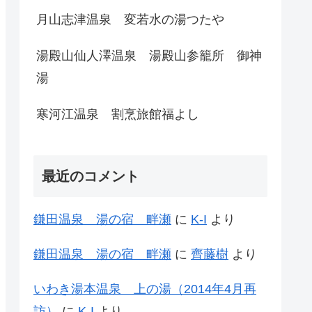
月山志津温泉 変若水の湯つたや
湯殿山仙人澤温泉 湯殿山参籠所 御神
湯
寒河江温泉 割烹旅館福よし
最近のコメント
鎌田温泉 湯の宿 畔瀬
に
K-I
より
鎌田温泉 湯の宿 畔瀬
に
齊藤樹
より
いわき湯本温泉 上の湯（2014年4月再
訪）
に
K-I
より