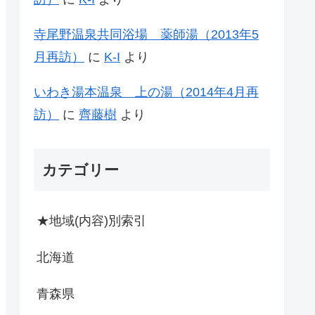
寺尾野温泉共同浴場 薬師湯（2013年5
月再訪）
に
K-I
より
いわき湯本温泉 上の湯（2014年4月再
訪）
に
齊藤樹
より
カテゴリー
★地域(内容)別索引
北海道
青森県