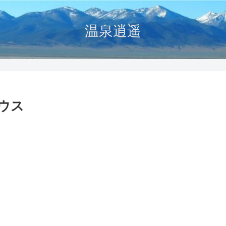
温泉逍遥
ウス