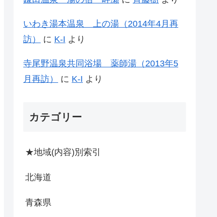
いわき湯本温泉 上の湯（2014年4月再
訪）
に
K-I
より
寺尾野温泉共同浴場 薬師湯（2013年5
月再訪）
に
K-I
より
カテゴリー
★地域(内容)別索引
北海道
青森県