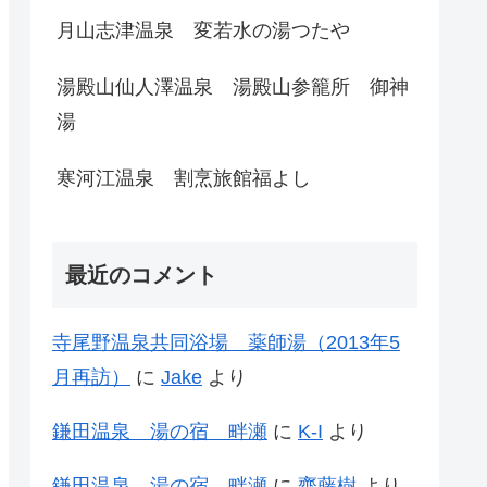
月山志津温泉 変若水の湯つたや
湯殿山仙人澤温泉 湯殿山参籠所 御神
湯
寒河江温泉 割烹旅館福よし
最近のコメント
寺尾野温泉共同浴場 薬師湯（2013年5
月再訪）
に
Jake
より
鎌田温泉 湯の宿 畔瀬
に
K-I
より
鎌田温泉 湯の宿 畔瀬
に
齊藤樹
より