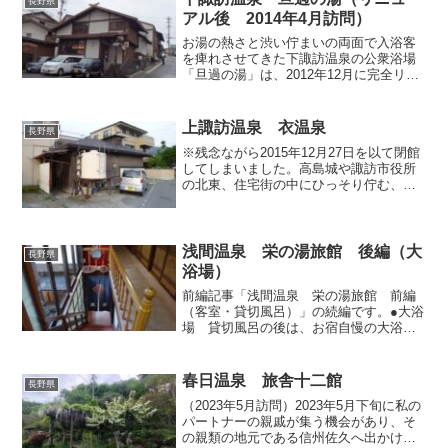
長野県
った望月から山の方へ南下...
アル後 2014年4月訪問）
お湯の熱さと渋い佇まいの両面で入浴客
を痺れさせてきた下諏訪温泉の公衆浴場
「旦過の湯」は、2012年12月に完全リニ
ューアルされましたが、その後なかなか
行く機会が無く、先日ようやく訪れるこ
とができたので、遅ればせながら簡単に
上諏訪温泉 衣温泉
長野県
レポートさせていた...
※残念ながら2015年12月27日を以て閉館
してしまいました。高島城や諏訪市役所
の北東、住宅街の中にひっそり佇む、外
来者ＯＫの小さな共同浴場です。川沿い
に立地しており、湯気抜きが目立つ上、
看板も出ているので、意外と見つけやす
いかもしれません...
浅間温泉 栄の湯旅館 後編（大
長野県
浴場）
前編記事「浅間温泉 栄の湯旅館 前編
（客室・貸切風呂）」の続編です。●大浴
場 貸切風呂の後は、お宿自慢の大浴場
へと参りましょう。前編記事で申し上げ
ましたように、階段を下ってすぐ右が貸
切風呂でしたが、左手に進むと右手に
春日温泉 旅舎十二館
長野県
紅、突き当たりに紺の暖簾...
（2023年5月訪問）2023年5月下旬に私の
パートナーの親戚が集う機会があり、そ
の親類の地元である信州佐久へ出かけた