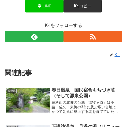
LINE
コピー
K-Iをフォローする
K-I
関連記事
春日温泉 国民宿舎もちづき荘
長野県
（そして源泉公園）
蓼科山の北麓の台地「御牧ヶ原」は小
諸・佐久・東御の3市に及ぶ広い台地で、
かつて朝廷に献上する馬を育てていたこ
とから御牧の名前が付いたそうですが、
その台地を横切っているのが五街道のひ
とつの中山道であり、中山道の宿場であ
下諏訪温泉 旦過の湯（リニュー