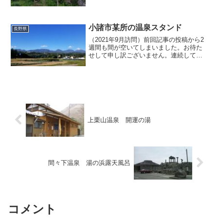
日のこと。親類の多くは佐久地方にある
春日温泉「旅舎十二館」で一晩泊ったの
ですが、翌日に仕事があった私は東京へ
戻る必要があり...
小諸市某所の温泉スタンド
長野県
（2021年9月訪問）前回記事の投稿から2
週間も間が空いてしまいました。お待た
せして申し訳ございません。連続して投
稿してまいりました群馬県西毛から長野
県東信にかけての温泉めぐりは、まだ記
事にできていない箇所もあるのですが、
とりあえず今回の記...
上栗山温泉 開運の湯
間々下温泉 湯の浜露天風呂
コメント