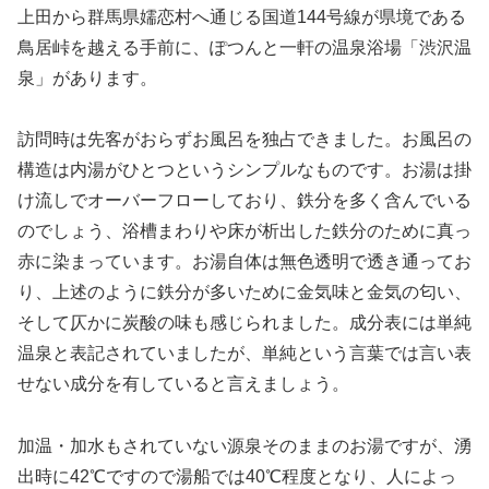
上田から群馬県嬬恋村へ通じる国道144号線が県境である
鳥居峠を越える手前に、ぽつんと一軒の温泉浴場「渋沢温
泉」があります。
訪問時は先客がおらずお風呂を独占できました。お風呂の
構造は内湯がひとつというシンプルなものです。お湯は掛
け流しでオーバーフローしており、鉄分を多く含んでいる
のでしょう、浴槽まわりや床が析出した鉄分のために真っ
赤に染まっています。お湯自体は無色透明で透き通ってお
り、上述のように鉄分が多いために金気味と金気の匂い、
そして仄かに炭酸の味も感じられました。成分表には単純
温泉と表記されていましたが、単純という言葉では言い表
せない成分を有していると言えましょう。
加温・加水もされていない源泉そのままのお湯ですが、湧
出時に42℃ですので湯船では40℃程度となり、人によっ