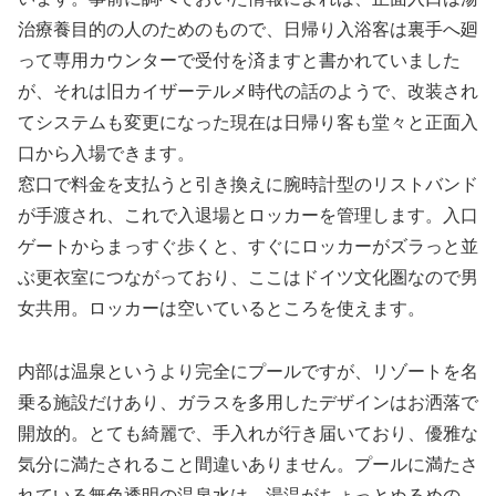
治療養目的の人のためのもので、日帰り入浴客は裏手へ廻
って専用カウンターで受付を済ますと書かれていました
が、それは旧カイザーテルメ時代の話のようで、改装され
てシステムも変更になった現在は日帰り客も堂々と正面入
口から入場できます。
窓口で料金を支払うと引き換えに腕時計型のリストバンド
が手渡され、これで入退場とロッカーを管理します。入口
ゲートからまっすぐ歩くと、すぐにロッカーがズラっと並
ぶ更衣室につながっており、ここはドイツ文化圏なので男
女共用。ロッカーは空いているところを使えます。
内部は温泉というより完全にプールですが、リゾートを名
乗る施設だけあり、ガラスを多用したデザインはお洒落で
開放的。とても綺麗で、手入れが行き届いており、優雅な
気分に満たされること間違いありません。プールに満たさ
れている無色透明の温泉水は、湯温がちょっとぬるめの