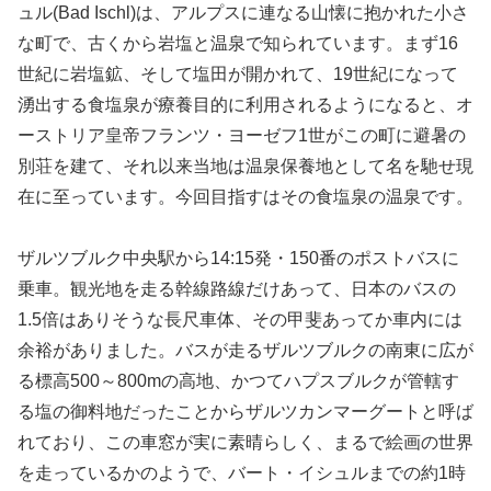
ュル(Bad Ischl)は、アルプスに連なる山懐に抱かれた小さ
な町で、古くから岩塩と温泉で知られています。まず16
世紀に岩塩鉱、そして塩田が開かれて、19世紀になって
湧出する食塩泉が療養目的に利用されるようになると、オ
ーストリア皇帝フランツ・ヨーゼフ1世がこの町に避暑の
別荘を建て、それ以来当地は温泉保養地として名を馳せ現
在に至っています。今回目指すはその食塩泉の温泉です。
ザルツブルク中央駅から14:15発・150番のポストバスに
乗車。観光地を走る幹線路線だけあって、日本のバスの
1.5倍はありそうな長尺車体、その甲斐あってか車内には
余裕がありました。バスが走るザルツブルクの南東に広が
る標高500～800mの高地、かつてハプスブルクが管轄す
る塩の御料地だったことからザルツカンマーグートと呼ば
れており、この車窓が実に素晴らしく、まるで絵画の世界
を走っているかのようで、バート・イシュルまでの約1時