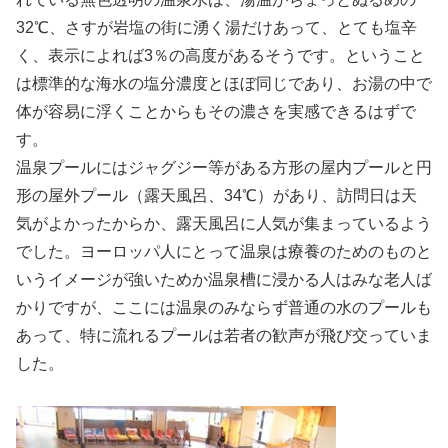
32℃、さすが岩塩の街に湧く湯だけあって、とても塩辛
く、表示によれば3％の高度があるそうです。ということ
は標準的な海水の塩分濃度とほぼ同じであり、お湯の中で
体が容易に浮くことからもその濃さを実感できるはずで
す。
温泉プールにはジャグジー等がある方形の屋内プールと円
形の屋外プール（露天風呂、34℃）があり、訪問日は天
気がよかったからか、露天風呂に人気が集まっているよう
でした。ヨーロッパ人にとって温泉は療養のためのものと
いうイメージが強いためか温泉槽に浸かる人はみな老人ば
かりですが、ここには温泉のみならず普通の水のプールも
あって、特に流れるプールは若者の歓声が飛び交っていま
した。