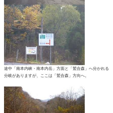
途中「南本内峡・南本内岳」方面と「鷲合森」へ分かれる
分岐がありますが、ここは「鷲合森」方向へ。