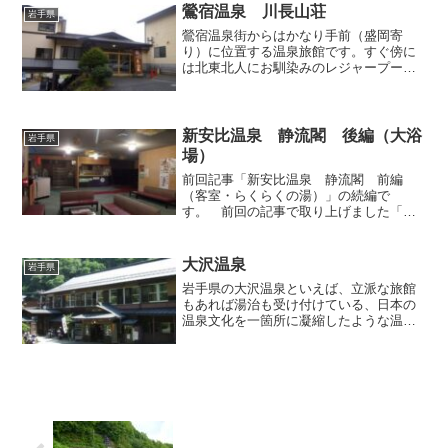
す。昨年（2019年）秋...
鶯宿温泉 川長山荘
岩手県
鶯宿温泉街からはかなり手前（盛岡寄
り）に位置する温泉旅館です。すぐ傍に
は北東北人にお馴染みのレジャープール
「ケンジワールド」があります。館内は
よくお手入れされており、隅々まで綺麗
でピカピカ。とても落ち着いた雰囲気で
す。こちらで日帰り入浴をお...
新安比温泉 静流閣 後編（大浴
岩手県
場）
前回記事「新安比温泉 静流閣 前編
（客室・らくらくの湯）」の続編で
す。 前回の記事で取り上げました「ら
くらくの湯」の次は、旅館ご自慢の「大
浴場」を見てまいりましょう。私が宿泊
した日は某大学の野球部も団体利用して
大沢温泉
岩手県
おり、夜9時頃までは若人達の元...
岩手県の大沢温泉といえば、立派な旅館
もあれば湯治も受け付けている、日本の
温泉文化を一箇所に凝縮したような温泉
です。大沢温泉は高級感溢れる「山水
閣」、茅葺き屋根の旅館「菊水館」、そ
して湯治場となっている「自炊部」の3エ
リアに分かれており、この...