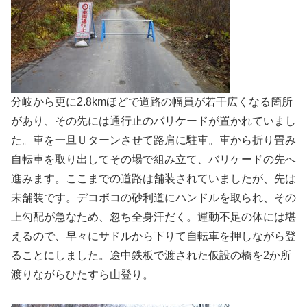
分岐から更に2.8kmほどで道路の幅員が若干広くなる箇所
があり、その先には通行止のバリケードが置かれていまし
た。車を一旦Ｕターンさせて路肩に駐車。車から折り畳み
自転車を取り出してその場で組み立て、バリケードの先へ
進みます。ここまでの道路は舗装されていましたが、先は
未舗装です。デコボコの砂利道にハンドルを取られ、その
上勾配が急なため、忽ち全身汗だく。運動不足の体には堪
えるので、早々にサドルから下りて自転車を押しながら登
ることにしました。途中鉄板で渡された仮設の橋を2か所
渡りながらひたすら山登り。