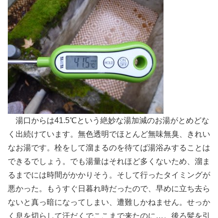
湯口からは41.5℃という絶妙な湯加減のお湯がとめどな
く出続けています。無色透明でほとんど無味無臭、きれい
なお湯です。栓をして溜まるのを待てば湯浴みすることは
できるでしょう。でも湯量はそれほど多くないため、溜ま
るまでには時間がかかりそう。そして行ったタイミングが
悪かった。もうすぐ日暮れ時だったので、早めに立ち去ら
ないと真っ暗になってしまい、遭難しかねません。せっか
く息を切らして汗だくでここまで来たのに…。後ろ髪を引