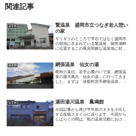
関連記事
繋温泉 盛岡市立つなぎ老人憩い
岩手県
の家
ギリギリのところで雫石ではなく盛岡市
の領域に含まれている繋温泉。御所湖畔
に位置するこの風光明媚な温泉地に対し
て私は、敷居が高そうな宿や大規模旅館
が多くて立ち寄り入浴が難しそうだとい
う先入観を抱いており、付近で湯巡りを
網張温泉 仙女の湯
岩手県
していてもここだけは敬遠...
晩秋の某日、岩手山麓のいで湯、網張温
泉の露天風呂「仙女の湯」に行ってきま
した。まずは「休暇村岩手網張温泉」の
正面を通過。 正面玄関の右脇にひっそ
りと佇む「仙女の湯」専用入口より奥へ
と進みます。案内看板の左下には料金を
投入する小さなポストが用...
湯田湯川温泉 鳳鳴館
岩手県
今回記事から再び半年前のネタを小出し
する投稿スタイルに戻ります。今回から
しばらくの間は、私の温泉活動における
本拠地と表現しても過言ではない東北地
方の温泉を取り上げます。私はみちのく
を湯めぐりしていると心が落ち着くんで