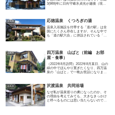
3(989)年に日向守碓氷貞光が越後（現新
潟県）から上野（現群馬県）へ越える際
に読経していたところ、夜半にいずこか
らか童子が現れて「私はこの山の神霊
だ。汝の読経に対する...
応徳温泉 くつろぎの湯
群馬県
温泉入浴施設を付帯する「道の駅」は全
国にたくさん存在しますが、そんな中で
も「道の駅六合」に併設されている「く
つろぎの湯」は、施設こそショボいので
すが、お湯のクオリティは他の道の駅を
圧倒しているのではなかろうかと、私は
勝手に信じこんでおります...
四万温泉 山ばと（前編 お部
群馬県
屋・食事）
（2022年8月訪問）2022年8月某日、山の
緑の中でぼんやり寛ぎたくなり、四万温
泉の「山ばと」で一晩お世話になりまし
た。四万温泉は温泉口、山口、新湯、ゆ
ずりは、日向見という5つのエリアに分か
れていますが、こちらのお宿は最奥の日
沢渡温泉 共同浴場
群馬県
向見に位置し...
なぜ私が温泉巡りの虜になったのか、そ
の理由を考えてみても、大きなきっかけ
と呼べるものには思い当たらないのです
が、何か所か少しずつ訪問してゆくうち
に、徐々にそれぞれの温泉が持つ個性と
魅力に惹かれ、新たな個性に巡り会いた