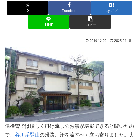
X
Facebook
はてブ
LINE
コピー
2010.12.29
2025.04.18
湯檜曽では珍しく掛け流しのお湯が堪能できると聞いたの
で、
谷川岳登山
の帰路、汗を流すべく立ち寄りました。大