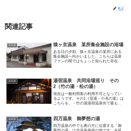
K-I
関連記事
猿ヶ京温泉 某所集会施設の浴場
群馬県
ある日の夕刻、猿ヶ京温泉の某所にある
集会施設へ向かいました。こちらは温泉
ファンの間ではちょっと知られた存在で
すが、この集会施設には温泉の浴場があ
って、外来者も来る者拒まずで利用でき
ますので、その恩恵に与るべく伺ったわ
けです。とはいえ原則的に...
湯宿温泉 共同浴場巡り その
群馬県
2（竹の湯・松の湯）
現在は一般利用客の利用不可となってい
るようです。その1（窪湯・小滝の湯）は
こちらを。・竹の湯湯宿温泉街で最も東
（沼田側）に位置する共同浴場。「窪
湯」に似た、いかにも湯屋って感じの外
観で、誰が見ても外湯だとわかるは
四万温泉 御夢想の湯
群馬県
ず。 内部もやはり「窪湯」っ...
四万温泉の中でも奥の方に位置する「御
夢想の湯」は当温泉発祥の地です。永延