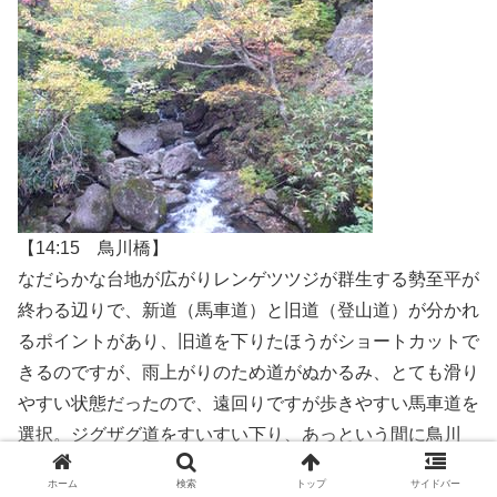
【14:15 鳥川橋】
なだらかな台地が広がりレンゲツツジが群生する勢至平が
終わる辺りで、新道（馬車道）と旧道（登山道）が分かれ
るポイントがあり、旧道を下りたほうがショートカットで
きるのですが、雨上がりのため道がぬかるみ、とても滑り
やすい状態だったので、遠回りですが歩きやすい馬車道を
選択。ジグザグ道をすいすい下り、あっという間に鳥川
橋。ゴールはもうすぐですが、まだ歩き足りないので、脇
ホーム
検索
トップ
サイドバー
道に入って渓谷へ寄り道してみました。