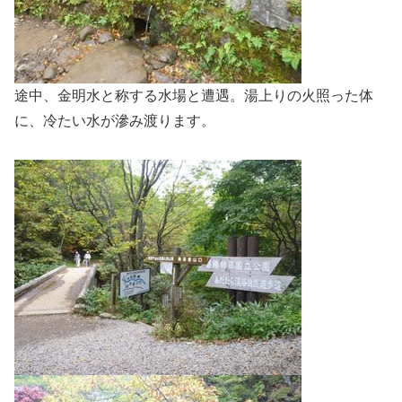
途中、金明水と称する水場と遭遇。湯上りの火照った体
に、冷たい水が滲み渡ります。