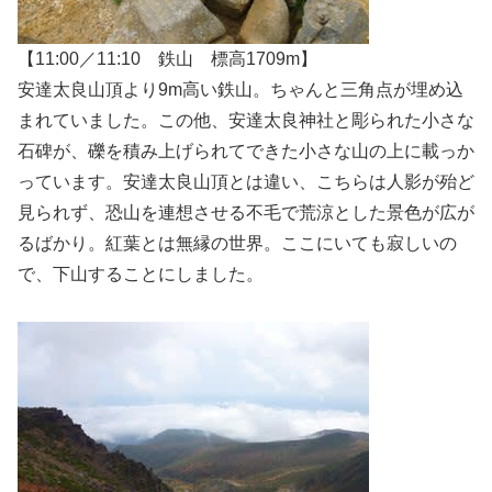
【11:00／11:10 鉄山 標高1709m】
安達太良山頂より9m高い鉄山。ちゃんと三角点が埋め込
まれていました。この他、安達太良神社と彫られた小さな
石碑が、礫を積み上げられてできた小さな山の上に載っか
っています。安達太良山頂とは違い、こちらは人影が殆ど
見られず、恐山を連想させる不毛で荒涼とした景色が広が
るばかり。紅葉とは無縁の世界。ここにいても寂しいの
で、下山することにしました。