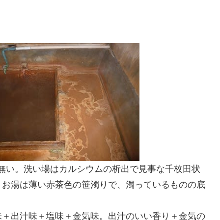
は無い。洗い場はカルシウムの析出で見事な千枚田状
。お湯は薄い赤茶色の笹濁りで、濁っているものの底
味＋出汁味＋塩味＋金気味。出汁のいい香り＋金気の