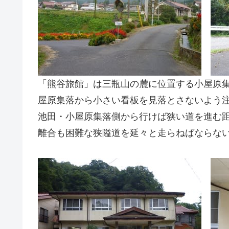
「熊谷旅館」は三瓶山の麓に位置する小屋原
屋原集落から小さい看板を見落とさないよう
池田・小屋原集落側から行けば狭い道を進む
離合も困難な狭隘道を延々と走らねばならな