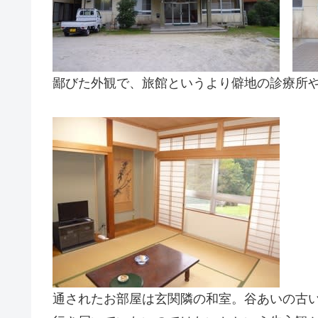
鄙びた外観で、旅館というより僻地の診療所
通されたお部屋は玄関隣の和室。谷あいの古