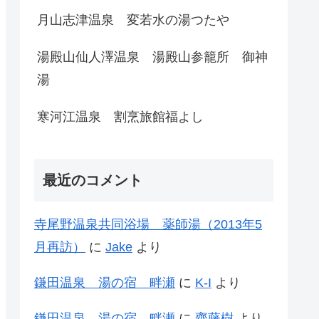
月山志津温泉 変若水の湯つたや
湯殿山仙人澤温泉 湯殿山参籠所 御神
湯
寒河江温泉 割烹旅館福よし
最近のコメント
寺尾野温泉共同浴場 薬師湯（2013年5
月再訪）
に
Jake
より
鎌田温泉 湯の宿 畔瀬
に
K-I
より
鎌田温泉 湯の宿 畔瀬
に
齊藤樹
より