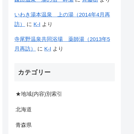
いわき湯本温泉 上の湯（2014年4月再
訪）
に
K-I
より
寺尾野温泉共同浴場 薬師湯（2013年5
月再訪）
に
K-I
より
カテゴリー
★地域(内容)別索引
北海道
青森県