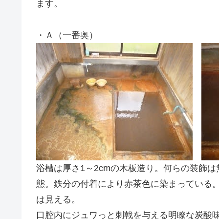
ます。
・Ａ（一番奥）
浴槽は厚さ1～2cmの木板造り。何らの装飾
態。鉄分の付着により赤茶色に染まっている
は見える。
口腔内にジュワっと刺戟を与える明瞭な炭酸