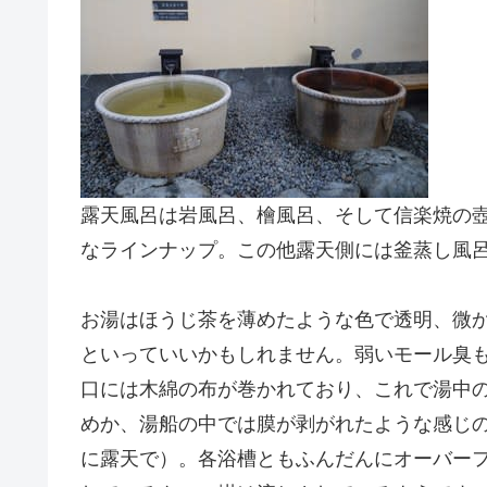
露天風呂は岩風呂、檜風呂、そして信楽焼の壺
なラインナップ。この他露天側には釜蒸し風
お湯はほうじ茶を薄めたような色で透明、微
といっていいかもしれません。弱いモール臭
口には木綿の布が巻かれており、これで湯中
めか、湯船の中では膜が剥がれたような感じ
に露天で）。各浴槽ともふんだんにオーバー