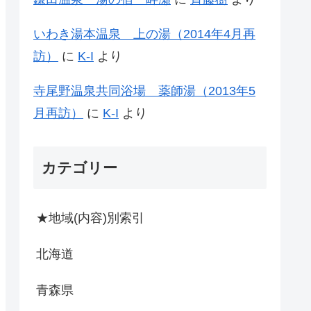
いわき湯本温泉 上の湯（2014年4月再
訪）
に
K-I
より
寺尾野温泉共同浴場 薬師湯（2013年5
月再訪）
に
K-I
より
カテゴリー
★地域(内容)別索引
北海道
青森県