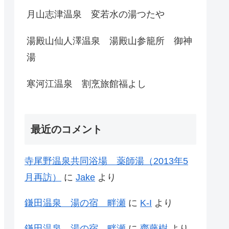
月山志津温泉 変若水の湯つたや
湯殿山仙人澤温泉 湯殿山参籠所 御神
湯
寒河江温泉 割烹旅館福よし
最近のコメント
寺尾野温泉共同浴場 薬師湯（2013年5
月再訪）
に
Jake
より
鎌田温泉 湯の宿 畔瀬
に
K-I
より
鎌田温泉 湯の宿 畔瀬
に
齊藤樹
より