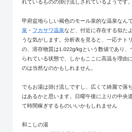
れているものの掛け流しされているようです
甲府盆地らしい褐色のモール泉的な温泉なん
泉
・
フカサワ温泉
など、付近に存在する似た
うな気がします。分析表を見ると、一応ナトリ
の、溶存物質は1.022g/kgという数値で
られている状態で、しかもここに高温を理由
のは当然なのかもしれません。
でもお湯は掛け流しですし、広くて綺麗で落
はあるかと思います。日曜午後に上りの中央
て時間稼ぎするものいいかもしれません
和こしの湯