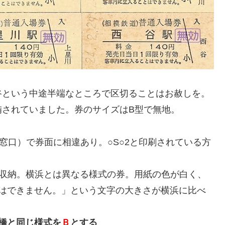
谷という中途半端なところで区切ることはお赦しを。
備されていました。券のサイズはB型で無地。
窓口）で券面に相違あり。○S○2と印刷されている方
に収納。横浜とは異なる様式の券。用紙の色が白く、
はできません。」という文字の大きさが横浜に比べ
橋と同じ様式を
Ｂ
とする