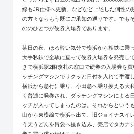
線もJR仕様へ更新、などなど上述した個性の
の方々ならもう既にご承知の通りです。でも
ののひとつが硬券入場券であります。
某日の夜、ほろ酔い気分で横浜から相鉄に乗
大手私鉄で全駅に亘って硬券入場券を発売し
きで横浜駅2階改札の窓口で硬券の入場券を
ッチングマシンでサクッと日付を入れて手渡
横浜から急行に乗り、小田急へ乗り換える大
く普通に発券され、ダッチングマシンによる
ッチが入ってしまったのは。それからという
山から東横線で横浜へ出て、旧ジョイナスイ
う天うどんを胃袋へ掻き込み、売店でタカナ
券を買い求め続けました。