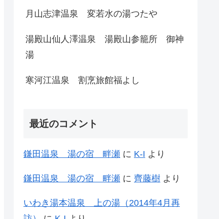
月山志津温泉 変若水の湯つたや
湯殿山仙人澤温泉 湯殿山参籠所 御神
湯
寒河江温泉 割烹旅館福よし
最近のコメント
鎌田温泉 湯の宿 畔瀬
に
K-I
より
鎌田温泉 湯の宿 畔瀬
に
齊藤樹
より
いわき湯本温泉 上の湯（2014年4月再
訪）
に
K-I
より