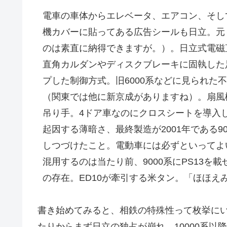
電車の車体からエレベータ、エアコン、そし
機カバーに貼ってある広告シールも日立。元
のは素直に納得できますが。）。日立式電磁
直角カルダンやディスクブレーキに固執した
プした制御方式。旧6000系などに見られた
（関東では他に新京成がありますね）。扇風
吊り手。4ドア車なのにクロスシートを導入
起因する薄暗さ、最終製造が2001年である90
しつづけたこと。電動車には必ずといってよい
混用するのは当たり前、9000系にPS13を
の存在。ED10が牽引する米タン。「ほほ
書き始めてみると、相鉄の特殊性って枚挙にい
たりからまず日立の独占が崩れ、10000系以