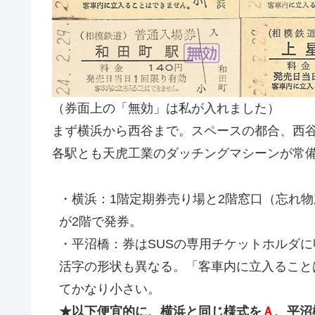
（券面上の「無効」は私が入れました）
まず横浜から西谷まで。スペースの都合、西
各駅とも天虎工業のダッチングマシーンが常
・横浜：1階定期券売り場と2階窓口（忘れ物
が2階で発券。
・平沼橋：券はSUSの専用チケットホルダ
活字の形状も異なる。「客車内に立入ること
てかなり小さい。
★以下便宜的に、横浜と同じ様式を
Ａ
、平沼