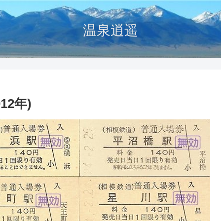
温泉逍遥
12年)