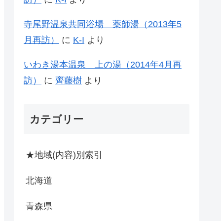
寺尾野温泉共同浴場 薬師湯（2013年5
月再訪）
に
K-I
より
いわき湯本温泉 上の湯（2014年4月再
訪）
に
齊藤樹
より
カテゴリー
★地域(内容)別索引
北海道
青森県