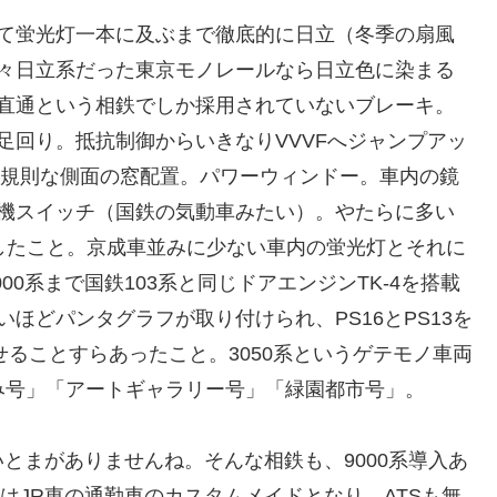
て蛍光灯一本に及ぶまで徹底的に日立（冬季の扇風
々日立系だった東京モノレールなら日立色に染まる
直通という相鉄でしか採用されていないブレーキ。
足回り。抵抗制御からいきなりVVVFへジャンプアッ
不規則な側面の窓配置。パワーウィンドー。車内の鏡
機スイッチ（国鉄の気動車みたい）。やたらに多い
したこと。京成車並みに少ない車内の蛍光灯とそれに
00系まで国鉄103系と同じドアエンジンTK-4を搭載
ほどパンタグラフが取り付けられ、PS16とPS13を
載せることすらあったこと。3050系というゲテモノ車両
えみ号」「アートギャラリー号」「緑園都市号」。
とまがありませんね。そんな相鉄も、9000系導入あ
降はJR東の通勤車のカスタムメイドとなり、ATSも無