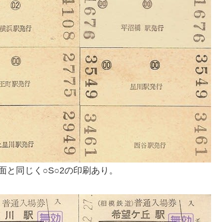
と同じく○S○2の印刷あり。