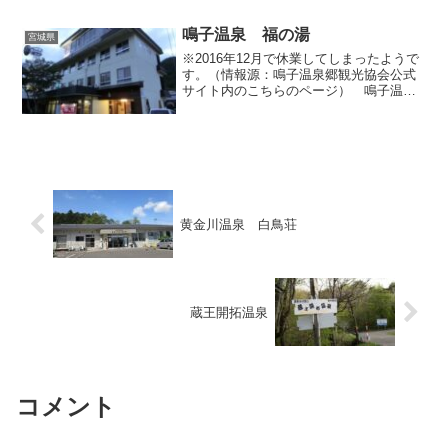
た。なおこちらのお宿は、以前拙ブログ
で取り上げたことのある東鳴...
鳴子温泉 福の湯
宮城県
※2016年12月で休業してしまったようで
す。（情報源：鳴子温泉郷観光協会公式
サイト内のこちらのページ） 鳴子温泉
の中心部から川の方へ下り、車湯から鬼
首方面へ向かう国道108号の橋を渡って対
岸の川沿いをちょっと遡ったところにあ
る日帰り温泉入...
黄金川温泉 白鳥荘
蔵王開拓温泉
コメント