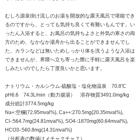
むしろ源泉掛け流しのお湯を開放的な露天風呂で堪能でき
るのですから、とっても気持ち良くて有難いもんです。い
ったん入浴すると、お風呂の気持ちよさと外気の寒さの両
方のため、なかなか湯舟から出ることができませんでし
た。カランなどは無いためしっかり体を洗うような入浴は
できませんが、界隈へ立ち寄った際に手軽に露天風呂を楽
しみたいのでしたら丁度良いかと思います。
ナトリウム・カルシウム-硫酸塩・塩化物温泉 70.8℃
pH6.6 74.3L/min（動力揚湯） 溶存物質3491.0mg/kg
成分総計3774.5mg/kg
Na+:空欄(72.95mval%), Ca++:270.5mg(20.35mval%),
Cl-:564.7mg(24.81mval%), SO4-:1870mg(60.64mval%),
HCO3-:560.8mg(14.31mval%)
（分析表の数値はメチャクチャ？）