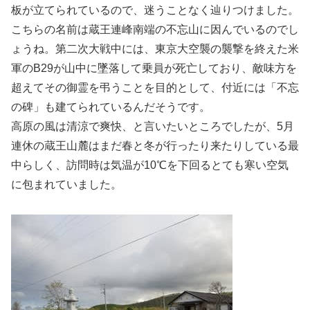
板が立てられているので、迷うことなく辿りつけました。
こちらの名前は蔵王連峰南端の不忘山に因んでいるのでし
ょうね。第二次大戦中には、東京大空襲の襲撃を終えた米
軍のB29が山中に墜落して乗員が死亡しており、敵味方を
超えてその御霊を弔うことを目的として、付近には「不忘
の碑」も建てられているんだそうです。
高原の風は清涼で爽快、と言いたいところでしたが、5月
連休の蔵王山麓はまだ春と冬が行ったり来たりしている最
中らしく、訪問時は気温が10℃を下回るとても寒い空気
に包まれていました。