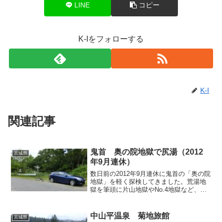
LINE
コピー
K-Iをフォローする
K-I
関連記事
鬼首 奥の院地獄で尻湯（2012
宮城県
年9月連休）
数日前の2012年9月連休に鬼首の「奥の院
地獄」を軽く探検してきました。荒湯地
獄を筆頭に片山地獄やNo.4地獄など、鬼
首の一帯には温泉ファンなら存在を知っ
ている、あるいは実際に行ったことのあ
る野湯が点在しておりますが、数年前に
中山平温泉 菊地旅館
宮城県
発生した土石流...