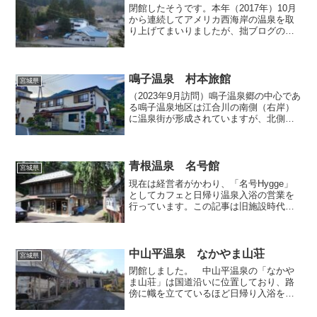
閉館したそうです。本年（2017年）10月
から連続してアメリカ西海岸の温泉を取
り上げてまいりましたが、拙ブログの読
者の皆様にとって海外の温泉はあまりご
興味が無いようですので、今回からしば
らくは日本の温泉に戻り、また間をあけ
てアメリカの温泉を...
鳴子温泉 村本旅館
宮城県
（2023年9月訪問）鳴子温泉郷の中心であ
る鳴子温泉地区は江合川の南側（右岸）
に温泉街が形成されていますが、北側
（左岸）にも僅かながら施設があり、そ
の中のひとつが今回取り上げる「村本旅
館」です。かつては近所に「福の湯」と
いう施設もあって拙ブ...
青根温泉 名号館
宮城県
現在は経営者がかわり、「名号Hygge」
としてカフェと日帰り温泉入浴の営業を
行っています。この記事は旧施設時代を
取り上げています。現在三十路真っ只中
（団塊Jr.）の私は、幼い頃を東京郊外の
新興住宅地に分譲されていた戸建て住宅
で過ごしたため、...
中山平温泉 なかやま山荘
宮城県
閉館しました。 中山平温泉の「なかや
ま山荘」は国道沿いに位置しており、路
傍に幟を立てているほど日帰り入浴を積
極的に受け入れているので、どんなお湯
に入れるのか体感すべく訪れてみまし