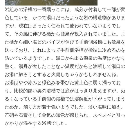
岩組みの浴槽の一番隅っこには、成分が付着して一部が変
色している、かつて湯口だったような岩の構造物がありま
すが、現在はまったく使われて使われていないようでし
て、その脇に伸びる樋から源泉が投入されていました。ま
た樋から細い塩ビのパイプが伸びて手前側浴槽にも源泉を
送っており、これによって手前側浴槽が極端に冷めるのを
防いでいるようでした。湯口から出る源泉の温度はかなり
熱く、湯舟が大したことない温度だからと油断して湯口の
お湯に触ろうとすると火傷しちゃうかもしれませんね。
お湯はやや赤みと緑色みを帯びた黄土色に弱く濁ってお
り、比較的熱い奥の浴槽では底がはっきり見えますが、ぬ
るくなっている手前側の浴槽では溶解度が下がってしまう
ためか、濁り方が若干強いようでした。薄い塩味に加え、
芒硝や石膏そして金気の知覚が感じられ、スベスベと引っ
かかりが混在する浴感でした。