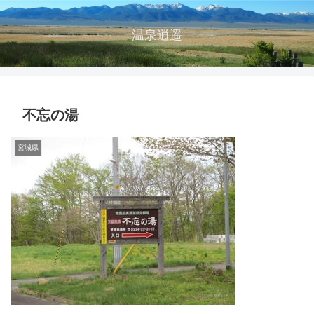
温泉逍遥
不忘の湯
宮城県