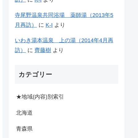
寺尾野温泉共同浴場 薬師湯（2013年5
月再訪）
に
K-I
より
いわき湯本温泉 上の湯（2014年4月再
訪）
に
齊藤樹
より
カテゴリー
★地域(内容)別索引
北海道
青森県