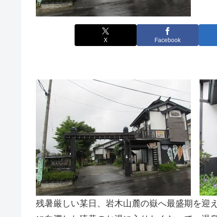
X
Facebook
残暑厳しい某日、岩木山麓の嶽へ最盛期を迎