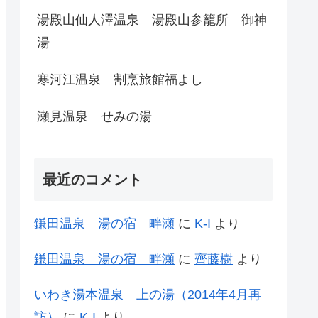
湯殿山仙人澤温泉 湯殿山参籠所 御神
湯
寒河江温泉 割烹旅館福よし
瀬見温泉 せみの湯
最近のコメント
鎌田温泉 湯の宿 畔瀬
に
K-I
より
鎌田温泉 湯の宿 畔瀬
に
齊藤樹
より
いわき湯本温泉 上の湯（2014年4月再
訪）
に
K-I
より