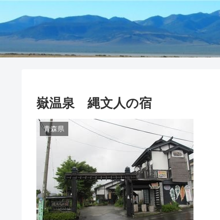
嶽温泉 縄文人の宿
青森県