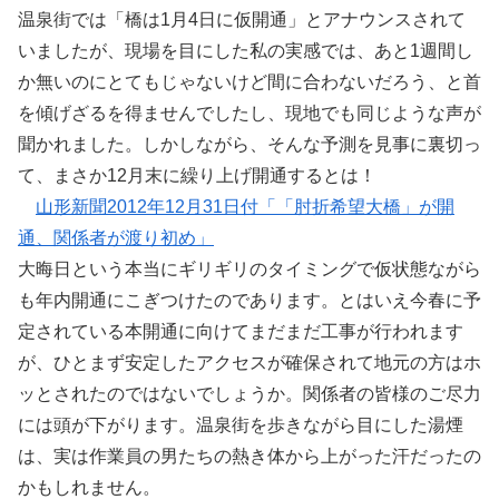
温泉街では「橋は1月4日に仮開通」とアナウンスされて
いましたが、現場を目にした私の実感では、あと1週間し
か無いのにとてもじゃないけど間に合わないだろう、と首
を傾げざるを得ませんでしたし、現地でも同じような声が
聞かれました。しかしながら、そんな予測を見事に裏切っ
て、まさか12月末に繰り上げ開通するとは！
山形新聞2012年12月31日付「「肘折希望大橋」が開
通、関係者が渡り初め」
大晦日という本当にギリギリのタイミングで仮状態ながら
も年内開通にこぎつけたのであります。とはいえ今春に予
定されている本開通に向けてまだまだ工事が行われます
が、ひとまず安定したアクセスが確保されて地元の方はホ
ッとされたのではないでしょうか。関係者の皆様のご尽力
には頭が下がります。温泉街を歩きながら目にした湯煙
は、実は作業員の男たちの熱き体から上がった汗だったの
かもしれません。