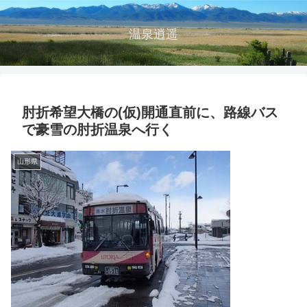
温泉逍遥
肘折希望大橋の(仮)開通直前に、路線バス
で豪雪の肘折温泉へ行く
山形県