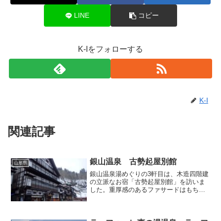
LINE
コピー
K-Iをフォローする
K-I
関連記事
銀山温泉 古勢起屋別館
山形県
銀山温泉湯めぐりの3軒目は、木造四階建
の立派なお宿「古勢起屋別館」を訪いま
した。重厚感のあるファサードはもちろ
ん、川に面した唐破風の玄関が威風堂々
で、実にフォトジェニックです。玄関の
左側は「すわろーネ」という和洋折衷で