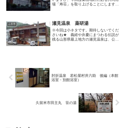
場「寿荘」を取り上げることにします。
上山の他の共同浴場は湯屋が単独で建て
られていますが、こちらの浴場は市の老
人福祉施設に内包されており、一見する
だけではここに共同浴場が...
瀬見温泉 薬研湯
山形県
※今回は小ネタです。期待しないでくだ
さいね★ 義経や弁慶にまつわる伝説が
残る山形県最上地方の瀬見温泉は、公衆
浴場の「ふかし湯」が有名ですが、当地
にはちょっとした野天風呂があると聞
き、どんなものか見学しに行ってみまし
た。まず「ふかし湯」がある...
肘折温泉 若松屋村井六助 後編（本館
浴室・別館浴室）
久留米市田主丸 笹の湯