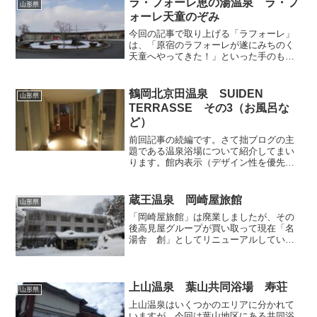
レトロ風情たっぷりレス...
ラ・フォーレ恵の湯温泉 ラ・フ
山形県
ォーレ天童のぞみ
今回の記事で取り上げる「ラフォーレ」
は、「原宿のラフォーレが遂にみちのく
天童へやってきた！」といった手のもの
ではなく、地元の医療法人が運営する温
泉利用型の健康増進施設です。広大な土
地に建つスッキリとした現代的なデザイ
鶴岡北京田温泉 SUIDEN
山形県
ンの建物は、周囲の田園風...
TERRASSE その3（お風呂な
ど）
前回記事の続編です。さて拙ブログの主
題である温泉浴場について紹介してまい
ります。館内表示（デザイン性を優先し
ているため少々見難い感あり）に従って
通路や階段を歩いてゆき、浴場棟へと向
かいましょう。敷地の隅の方にある浴場
蔵王温泉 岡崎屋旅館
山形県
棟はドーム状の建物で、宿...
「岡崎屋旅館」は廃業しましたが、その
後高見屋グループが買い取って現在「名
湯舎 創」としてリニューアルしていま
す。この記事では旧施設を取り上げてい
ます。 蔵王の川原湯からＳ字カーブの
坂道を登ってスキー場へ向かう途中にあ
る「岡崎屋旅館」へ、湯め...
上山温泉 葉山共同浴場 寿荘
山形県
上山温泉はいくつかのエリアに分かれて
いますが、今回は葉山地区にある共同浴