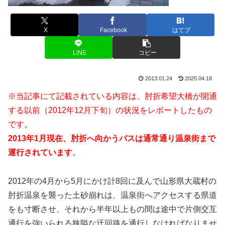
X
Facebook
はてブ
LINE
コピー
2013.01.24
2025.04.18
※当記事にて記載されている内容は、肘折希望大橋が開通
する以前（2012年12月下旬）の状況をレポートしたもの
です。
2013年1月現在、肘折へ向かうバスは通常通り温泉街まで
運行されています
。
2012年の4月から5月にかけ計8回に及んで山形県大蔵村の
肘折温泉を襲った土砂崩れは、温泉街へアクセスする県道
をも寸断させ、それから半年以上もの間は途中で片側交互
通行を強いられる狭隘な迂回路を通行しなければなりませ