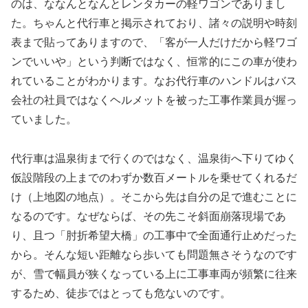
のは、ななんとなんとレンタカーの軽ワゴンでありまし
た。ちゃんと代行車と掲示されており、諸々の説明や時刻
表まで貼ってありますので、「客が一人だけだから軽ワゴ
ンでいいや」という判断ではなく、恒常的にこの車が使わ
れていることがわかります。なお代行車のハンドルはバス
会社の社員ではなくヘルメットを被った工事作業員が握っ
ていました。
代行車は温泉街まで行くのではなく、温泉街へ下りてゆく
仮設階段の上までのわずか数百メートルを乗せてくれるだ
け（上地図の地点）。そこから先は自分の足で進むことに
なるのです。なぜならば、その先こそ斜面崩落現場であ
り、且つ「肘折希望大橋」の工事中で全面通行止めだった
から。そんな短い距離なら歩いても問題無さそうなのです
が、雪で幅員が狭くなっている上に工事車両が頻繁に往来
するため、徒歩ではとっても危ないのです。