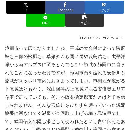
X
Facebook
はてブ
LINE
コピー
2013.05.26
2025.04.18
静岡市って広くなりましたね。平成の大合併によって駿府
城も三保の松原も、草薙ダムも間ノ岳や農鳥岳も、太平洋
岸から南アルプスに至るとんでもない領域が静岡市に含ま
れることになったわけですが、静岡市街を流れる安倍川も
流域がスッポリ市内におさまってしまい、市街地が広がる
下流域はともかく、深山幽谷の上流域である安倍奥エリア
を車で走っていても、そこが政令指定都市だとはとても信
じられません。そんな安倍川をひたすら遡っていった源流
地帯に湧き出でる温泉が今回取り上げる梅ヶ島温泉でし
て、武田信玄の隠し湯として使われたという言い伝えもあ
るんだとか。山梨をはじめ長野・神奈川・静岡に点在する