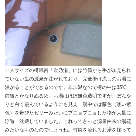
一人サイズの樽風呂「金乃湯」には竹筒から手が加えられ
ていない生の源泉が注がれており、完全掛け流しのお湯に
浸かることができるのです。非加温なので樽の中は35℃
前後とかなりぬるめ。お湯はほぼ無色透明ですが、ぼんや
りと白く霞んでいるようにも見え、湯中では藤色（淡い紫
色）を帯びたゼリーみたいにプニョプニョした物が大量に
浮遊・沈殿していました。これってきっと源泉由来の湯花
みたいなものなのでしょうね。竹筒を流れるお湯を掬って