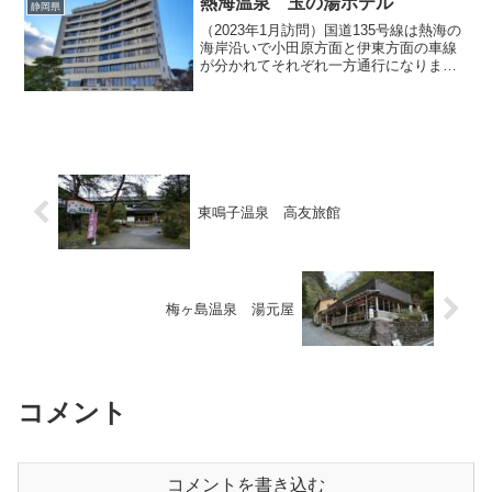
熱海温泉 玉の湯ホテル
静岡県
（2023年1月訪問）国道135号線は熱海の
海岸沿いで小田原方面と伊東方面の車線
が分かれてそれぞれ一方通行になります
が、伊東方面行の車線が熱海親水公園の
南端でクランク状に曲がって上り車線と
合流しようとする角に、今回取り上げる
「玉の湯ホテル」...
東鳴子温泉 高友旅館
梅ヶ島温泉 湯元屋
コメント
コメントを書き込む