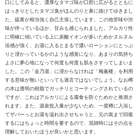
口にしてみると、濃厚なタマゴ味が口腔に広がるとともに
はっきりとしたタマゴ臭がほんのりと鼻に抜けてゆきまし
た。硫黄が相当強く自己主張しています。この他苦味や渋
味が伴っているほか、甘みも感じられました。アルカリ性
に明確に傾いている上に炭酸イオンが多いためかヌルヌル
浴感が強く、お湯に入るとまるで濃いローションにとっぷ
りと浸かっているかのような感覚になり、あまりの気持ち
よさに夢心地になって何度も何度も肌をさすってしまいま
した。この「金乃湯」に浸からなければ「梅薫楼」を利用
する意味が無いといっても過言ではないでしょう。なお樽
の木は透明の樹脂でガッチリとコーティングされているの
ですが、これはアルカリによる腐食を防ぐためかと推測さ
れます。また、源泉投入量が少ないため、一度樽に入浴し
てザバーっとお湯を溢れ出させちゃうと、元の嵩まで回復
するにはちょっと時間を要するので、混雑時にはその点を
理解しておいたほうが良いかと思います。