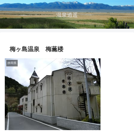
温泉逍遥
梅ヶ島温泉 梅薫楼
静岡県