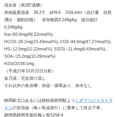
混合泉（第2貯湯槽）
単純硫黄温泉 38.2℃ pH9.6 150L/min（合計量、自然
湧出・掘削自噴） 溶存物質0.248g/kg 成分総計
0.248g/kg
Na+:65.8mg(96.52mval%),
HCO3-:29.1mg(15.43mval%), CO3-:44.0mg(47.27mval%),
HS-:12.5mg(12.22mval%), S2O3–:11.4mg(6.43mval%),
SO4–:15.2mg(10.29mval%)
H2SiO3:58.1mg,
（平成21年10月22日分析）
金乃湯：完全掛け流し
それ以外の各浴槽：加温・循環あり、加水なし
静岡駅北口あるいは静鉄新静岡駅より
しずてつジャストラ
イン
の安倍線（梅ヶ島温泉行）に乗車して終点下車。
静岡県静岡市葵区梅ヶ島5258-4