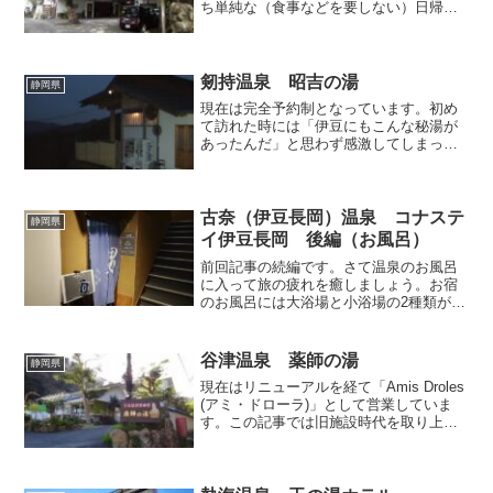
ち単純な（食事などを要しない）日帰り
入浴を受け付けているのは「偕楽園」
「中田屋」「ラビスタ熱海」「ハートピ
ア熱海」の4軒です（2011年秋現在）。こ
の中で今回は、伊豆山...
剱持温泉 昭吉の湯
静岡県
現在は完全予約制となっています。初め
て訪れた時には「伊豆にもこんな秘湯が
あったんだ」と思わず感激してしまった
温泉です。場所はかの有名な観音温泉の
手前にあります。途中までは観音温泉と
同じルートの狭い道で、看板が立ってい
るところで左折し更に狭く...
古奈（伊豆長岡）温泉 コナステ
静岡県
イ伊豆長岡 後編（お風呂）
前回記事の続編です。さて温泉のお風呂
に入って旅の疲れを癒しましょう。お宿
のお風呂には大浴場と小浴場の2種類があ
って、いずれも1階に位置しており、男女
で使い分け、日付が変わると暖簾を替え
ています。私がチェックインした日は小
谷津温泉 薬師の湯
静岡県
浴場が男湯となってい...
現在はリニューアルを経て「Amis Droles
(アミ・ドローラ)」として営業していま
す。この記事では旧施設時代を取り上げ
ています。 約1500年前に行基によって
開湯という伝説が残っている伊豆屈指の
古湯「谷津温泉」。河津町の峰温泉や谷
津温...