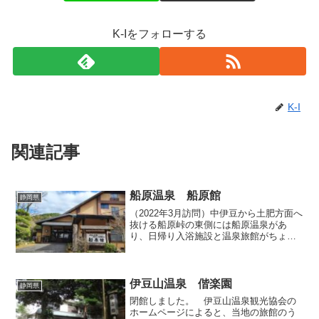
K-Iをフォローする
K-I
関連記事
船原温泉 船原館
静岡県
（2022年3月訪問）中伊豆から土肥方面へ
抜ける船原峠の東側には船原温泉があ
り、日帰り入浴施設と温泉旅館がちょっ
と離れた位置でそれぞれお客さんを迎え
入れています。今回は温泉旅館「船原
館」で日帰り入浴させていただきまし
た。帳場にて声をかけて入...
伊豆山温泉 偕楽園
静岡県
閉館しました。 伊豆山温泉観光協会の
ホームページによると、当地の旅館のう