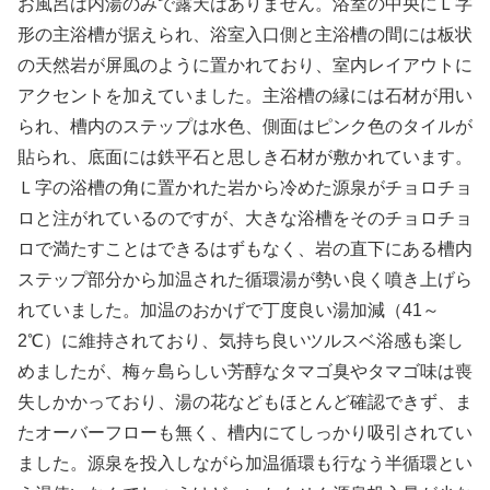
お風呂は内湯のみで露天はありません。浴室の中央にＬ字
形の主浴槽が据えられ、浴室入口側と主浴槽の間には板状
の天然岩が屏風のように置かれており、室内レイアウトに
アクセントを加えていました。主浴槽の縁には石材が用い
られ、槽内のステップは水色、側面はピンク色のタイルが
貼られ、底面には鉄平石と思しき石材が敷かれています。
Ｌ字の浴槽の角に置かれた岩から冷めた源泉がチョロチョ
ロと注がれているのですが、大きな浴槽をそのチョロチョ
ロで満たすことはできるはずもなく、岩の直下にある槽内
ステップ部分から加温された循環湯が勢い良く噴き上げら
れていました。加温のおかげで丁度良い湯加減（41～
2℃）に維持されており、気持ち良いツルスベ浴感も楽し
めましたが、梅ヶ島らしい芳醇なタマゴ臭やタマゴ味は喪
失しかかっており、湯の花などもほとんど確認できず、ま
たオーバーフローも無く、槽内にてしっかり吸引されてい
ました。源泉を投入しながら加温循環も行なう半循環とい