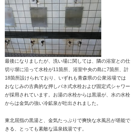
最後になりましたが、洗い場に関しては、隣の浴室との仕
切り塀に沿って水栓が11箇所、浴室中央の島に7箇所、計
18箇所設けられており、いずれも青森県の公衆浴場では
おなじみの古典的な押しバネ式水栓および固定式シャワー
が採用されています。お湯の水栓からは黒湯が、水の水栓
からは金気の強い冷鉱泉が吐出されました。
東北屈指の黒湯と、金気たっぷりで爽快な水風呂が堪能で
きる、とっても素敵な温泉銭湯です。