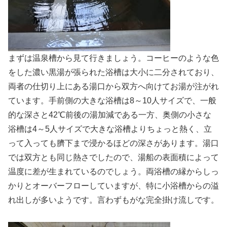
まずは温泉槽から見て行きましょう。コーヒーのような色
をした濃い黒湯が張られた浴槽は大小に二分されており、
両者の仕切り上にある湯口から双方へ向けてお湯が注がれ
ています。手前側の大きな浴槽は8～10人サイズで、一般
的な深さと42℃前後の湯加減である一方、奥側の小さな
浴槽は4～5人サイズで大きな浴槽よりちょっと熱く、立
って入っても臍下まで浸かるほどの深さがあります。湯口
では双方とも同じ熱さでしたので、湯船の表面積によって
温度に差が生まれているのでしょう。両浴槽の縁からしっ
かりとオーバーフローしていますが、特に小浴槽からの溢
れ出しが多いようです。言わずもがな完全掛け流しです。