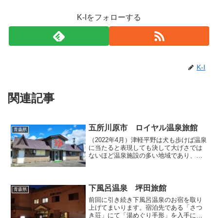
K-Iをフォローする
K-I
関連記事
五所川原市 ロイヤル温泉旅館
青森県
（2022年4月）津軽平野は犬も歩けば温泉
に当たると表現しても決して大げさでは
ないほど温泉施設の多い地域であり、そ
の多くは拙ブログで既にご紹介しており
ますが、まだまだ取り上げていない施設
もあるので、今後も少しずつ紹介してま
いります。今回取り...
下風呂温泉 坪田旅館
青森県
前回に引き続き下風呂温泉のお宿を取り
上げてまいります。宿泊先である「さつ
き荘」にて「湯めぐり手形」を入手に