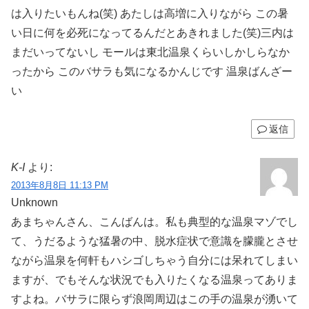
は入りたいもんね(笑) あたしは高増に入りながら この暑
い日に何を必死になってるんだとあきれました(笑)三内は
まだいってないし モールは東北温泉くらいしかしらなか
ったから このバサラも気になるかんじです 温泉ばんざー
い
返信
K-I
より:
2013年8月8日 11:13 PM
Unknown
あまちゃんさん、こんばんは。私も典型的な温泉マゾでし
て、うだるような猛暑の中、脱水症状で意識を朦朧とさせ
ながら温泉を何軒もハシゴしちゃう自分には呆れてしまい
ますが、でもそんな状況でも入りたくなる温泉ってありま
すよね。バサラに限らず浪岡周辺はこの手の温泉が湧いて