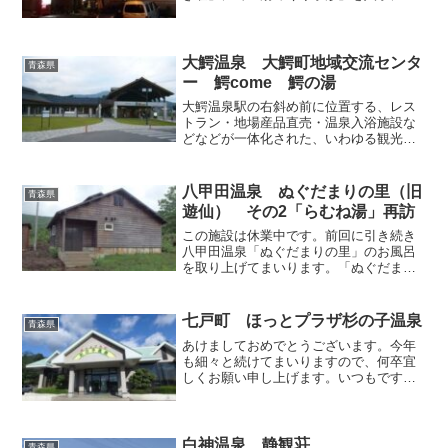
し、津軽海峡の潮騒を耳にしながら夜の
帳が下りた温泉街をふらふらとそぞろ歩
きして、各宿のお風呂を巡りました。1軒
目は「新湯公衆浴場」の目...
大鰐温泉 大鰐町地域交流センタ
青森県
ー 鰐come 鰐の湯
大鰐温泉駅の右斜め前に位置する、レス
トラン・地場産品直売・温泉入浴施設な
どなどが一体化された、いわゆる観光客
向きの村おこし施設です。この手の「道
の駅」的発想な公営の施設は日本各地に
雨後の筍のように誕生しており、少々食
八甲田温泉 ぬぐだまりの里（旧
青森県
傷ぎみではありますが、昭...
遊仙） その2「らむね湯」再訪
この施設は休業中です。前回に引き続き
八甲田温泉「ぬぐだまりの里」のお風呂
を取り上げてまいります。「ぬぐだまり
の里」には前回紹介した今年開業したば
かりの「龍神の湯」と、今回記事の主役
である「らむね湯」という２つのお風呂
七戸町 ほっとプラザ杉の子温泉
青森県
が、それぞれ独立した湯屋...
あけましておめでとうございます。今年
も細々と続けてまいりますので、何卒宜
しくお願い申し上げます。いつもですと
新年一発目の記事でちょっと変わった温
泉を取り上げておりましたが、昨年は冒
険らしい冒険にちっとも挑んでいなかっ
たため、華々しくご紹介で...
白神温泉 静観荘
青森県