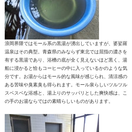
浪岡界隈ではモール系の黒湯が湧出していますが、婆娑羅
温泉はその典型。青森県のみならず東北では屈指の濃さを
有する黒湯であり、浴槽の底が全く見えないほど黒く、湯
船に浸かると恰もコーヒーの中に入っているかのような気
分です。お湯からはモール的な風味が感じられ、清涼感の
ある苦味や臭素臭も得られます。モール泉らしいツルツル
スベスベな浴感と、湯上りのサッパリとした爽快感は、こ
の手のお湯ならではの素晴らしいものがあります。