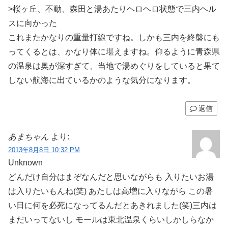
>桜ヶ丘、不動、森田と湯あたりヘロヘロ状態で三内ヘル
スに向かった
これまたかなりの重量打線ですね。しかも三内を終盤にも
ってくるとは、かなり体に堪えますね。仰るように青森県
の温泉は奥が深すぎて、当地で湯めぐりをしていると果て
しない航海に出ているかのような気分になります。
返信
あまちゃん
より:
2013年8月8日 10:32 PM
Unknown
どんだけ自分はまぞなんだと思いながらも 入りたいお湯
は入りたいもんね(笑) あたしは高増に入りながら この暑
い日に何を必死になってるんだとあきれました(笑)三内は
まだいってないし モールは東北温泉くらいしかしらなか