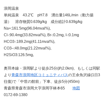
浪岡温泉
単純温泉 43.2℃ pH7.8 湧出量146L/min（動力揚
湯） 溶存物質0.639g/kg 成分総計0.639g/kg
Na+:161.5mg(96.04mval%),
Cl-:90.4mg(33.82mval%), Br-:0.2mg, I-:0.1mg
HCO3-:189.2mg(41.11mval%),
CO3–:48.0mg(21.22mval%),
H2SiO3:126.5mg,
奥羽本線・浪岡駅より徒歩25分(約2.0km)、もしくは同駅
より
青森市浪岡地区コミュニティバス
の王余魚沢線(1日3
往復)で「中世の館前」下車、徒歩5分(450m)
青森県青森市浪岡大字浪岡字林本65
地図
0172-69-1380