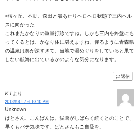
>桜ヶ丘、不動、森田と湯あたりヘロヘロ状態で三内ヘル
スに向かった
これまたかなりの重量打線ですね。しかも三内を終盤にも
ってくるとは、かなり体に堪えますね。仰るように青森県
の温泉は奥が深すぎて、当地で湯めぐりをしていると果て
しない航海に出ているかのような気分になります。
返信
K-I
より:
2013年8月7日 10:10 PM
Unknown
ぱとさん、こんばんは。猛暑がしばらく続くとのことで、
早くもバテ気味です。ぱとさんもご自愛を。