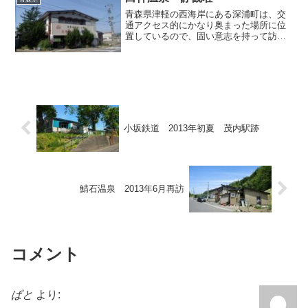
青森県津軽の西海岸にある深浦町は、交
通アクセス的にかなり奥まった場所に位
置しているので、固い意志を持って訪れ
ようとしない限り、なかなか行く機会に
恵まれない秘境めいたエリアですが、そ
れゆえ人の手が付けられていないような
素晴らしい大自然の宝庫で...
小坂鉄道 2013年初夏 茂内駅跡
鯖石温泉 2013年6月再訪
コメント
ぱと
より: