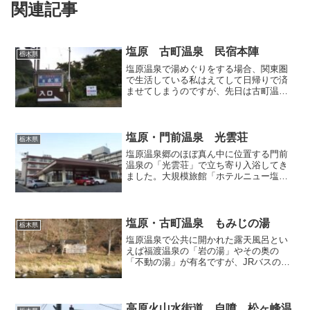
関連記事
塩原 古町温泉 民宿本陣
栃木県
塩原温泉で湯めぐりをする場合、関東圏
で生活している私はえてして日帰りで済
ませてしまうのですが、先日は古町温泉
の「民宿本陣」で一泊し、現地でゆっく
り過ごすことにしました。国道400号に沿
った源三窟の手前に立地しており、ここ
にはかつて真田家の別...
塩原・門前温泉 光雲荘
栃木県
塩原温泉郷のほぼ真ん中に位置する門前
温泉の「光雲荘」で立ち寄り入浴してき
ました。大規模旅館「ホテルニュー塩
原」のすぐ傍というロケーションなの
で、「ニュー塩原」と比較すると小さく
感じられますが、それはあくまで相対的
な問題であり、「光雲荘」単体...
塩原・古町温泉 もみじの湯
栃木県
塩原温泉で公共に開かれた露天風呂とい
えば福渡温泉の「岩の湯」やその奥の
「不動の湯」が有名ですが、JRバスのタ
ーミナルがある古町温泉にもこじんまり
とした露天風呂「もみじの湯」がありま
す。バスターミナル斜前には、文芸的な
視点で塩原を捉えた観光施...
高原火山水街道 自噴 松ヶ峰温