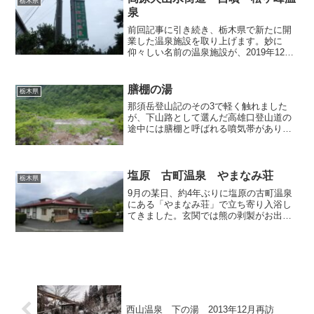
栃木県
泉
前回記事に引き続き、栃木県で新たに開
業した温泉施設を取り上げます。妙に
仰々しい名前の温泉施設が、2019年12月
に開業しました。その名も「高原火山水
街道 自噴 松ヶ峰温泉」。矢板市や塩
谷町などでは、ご当地が誇る高原山の麓
膳棚の湯
栃木県
で湧出する名水「尚仁...
那須岳登山記のその3で軽く触れました
が、下山路として選んだ高雄口登山道の
途中には膳棚と呼ばれる噴気帯があり、
そこには温泉ファンから「膳棚の湯」と
称されている野湯が湧いているので、興
味津津、探してみることにしまし
た。 飯盛温泉跡から登山道を...
塩原 古町温泉 やまなみ荘
栃木県
9月の某日、約4年ぶりに塩原の古町温泉
にある「やまなみ荘」で立ち寄り入浴し
てきました。玄関では熊の剥製がお出迎
え。前回訪問時は露天風呂のみの利用で
したが、この日入浴をお願いすると内湯
のみ利用可とのことでしたので、露天は
諦めて内湯へと向かいま...
西山温泉 下の湯 2013年12月再訪