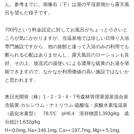
ん。参考までに、画像右（下）は湯の平湿原側から露天風
呂を望んだ様子です。
700円という料金設定に対してお風呂がちょっと小さいと
ころが気にかかりますが、当温泉地では珍しい日帰り入浴
専門施設ですから、他の旅館と違って入浴のみの利用でも
断られる心配はありませんし、露天風呂のローションも良
好、その上、放流式の湯使いによる濃厚な硫黄のお湯を堪
能できますので、なかなか利用価値の高い施設ではないか
と思われます。
奥日光開発（株）1・2・3・4・7号森林管理署源泉混合泉
含硫黄-カルシウム・ナトリウム-硫酸塩・炭酸水素塩温泉
（硫化水素型） 78.5℃ pH6.4 溶存物質1.393g/kg 成
分総計1.632g/kg
H+:0.0mg, Na+:146.1mg, Ca++:197.7mg, Mg++:5.1mg,