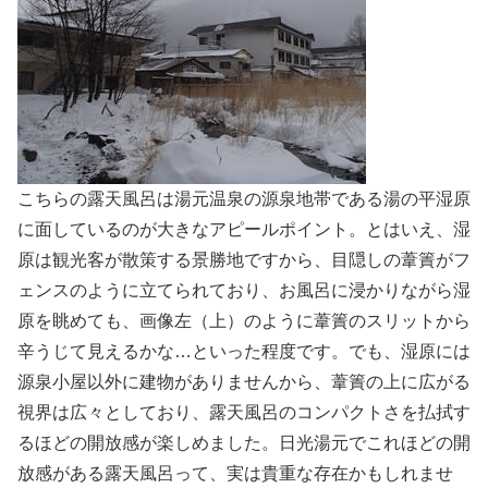
こちらの露天風呂は湯元温泉の源泉地帯である湯の平湿原
に面しているのが大きなアピールポイント。とはいえ、湿
原は観光客が散策する景勝地ですから、目隠しの葦簀がフ
ェンスのように立てられており、お風呂に浸かりながら湿
原を眺めても、画像左（上）のように葦簀のスリットから
辛うじて見えるかな…といった程度です。でも、湿原には
源泉小屋以外に建物がありませんから、葦簀の上に広がる
視界は広々としており、露天風呂のコンパクトさを払拭す
るほどの開放感が楽しめました。日光湯元でこれほどの開
放感がある露天風呂って、実は貴重な存在かもしれませ