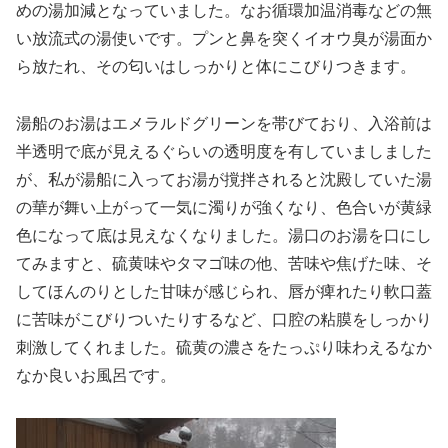
めの湯加減となっていました。なお循環加温消毒などの無
い放流式の湯使いです。プンと鼻を突くイオウ臭が湯面か
ら放たれ、その匂いはしっかりと体にこびりつきます。
湯船のお湯はエメラルドグリーンを帯びており、入浴前は
半透明で底が見えるぐらいの透明度を有していましました
が、私が湯船に入ってお湯が撹拌されると沈殿していた湯
の華が舞い上がって一気に濁りが強くなり、色合いが黄緑
色になって底は見えなくなりました。湯口のお湯を口にし
てみますと、硫黄味やタマゴ味の他、苦味や焦げた味、そ
してほんのりとした甘味が感じられ、唇が痺れたり軟口蓋
に苦味がこびりついたりするなど、口腔の粘膜をしっかり
刺激してくれました。硫黄の濃さをたっぷり味わえるなか
なか良いお風呂です。