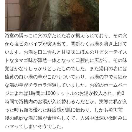
浴室の隅っこに穴の穿たれた岩が据えられており、その穴
から塩ビのパイプが突き出て、間断なくお湯を噴き上げて
います。お湯を口に含むと甘塩味にほんのりビターテイス
トなタマゴ味が渾然一体となって口腔内に広がり、その味
覚はかなりしっかりとしたものでした。また湯口の岩には
硫黄の白い湯の華がこびりついており、お湯の中でも細か
な湯の華がチラホラ浮遊していました。お宿のホームペー
ジによれば1時間に1000リットルのお湯が投入され、約3
時間で浴槽内のお湯が入れ替わるんだとか。実際に私が入
った時も頗る優れた鮮度感が肌に伝わり、しかも42℃前
後の絶妙な湯加減が素晴らしくて、入浴中は深い微睡みに
ハマってしまいそうでした。