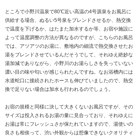
ところで小野川温泉で80℃近い高温の4号源泉をお風呂に
供給する場合、ぬるい5号泉をブレンドさせるか、熱交換
で温度を下げるか、はたまた加水するか等、お宿や施設に
よって温度調整の方法が異なるのですが、こちらのお風呂
では、アツアツのお湯に、敷地内の細流で熱交換させたお
湯をブレンドさせているんだそうでして、それゆえ絶妙な
湯加減でありながら、小野川のお湯らしさを失っていない
濃い目の味や匂いが感じられたんですね。なお浴槽内には
水道蛇口に接続されたホースも伸びていましたので、熱交
換で足りない場合は加水も行われるのでしょう。
お宿の規模と同様に決して大きくないお風呂ですが、その
サイズは投入されるお湯の量に見合っており、それゆえに
お湯は常にフレッシュさが保たれていますので、湯使いの
良さも相俟って、渋い外観からは想像できないクオリティ