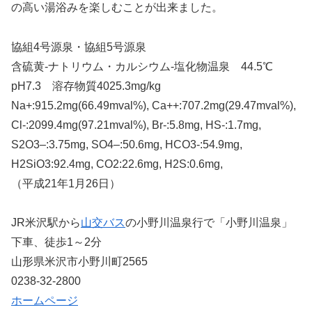
の高い湯浴みを楽しむことが出来ました。
協組4号源泉・協組5号源泉
含硫黄-ナトリウム・カルシウム-塩化物温泉 44.5℃
pH7.3 溶存物質4025.3mg/kg
Na+:915.2mg(66.49mval%), Ca++:707.2mg(29.47mval%),
Cl-:2099.4mg(97.21mval%), Br-:5.8mg, HS-:1.7mg,
S2O3–:3.75mg, SO4–:50.6mg, HCO3-:54.9mg,
H2SiO3:92.4mg, CO2:22.6mg, H2S:0.6mg,
（平成21年1月26日）
JR米沢駅から
山交バス
の小野川温泉行で「小野川温泉」
下車、徒歩1～2分
山形県米沢市小野川町2565
0238-32-2800
ホームページ