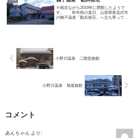
山形県
「SUIDEN TER...
※残念ながら2019年に閉館したようで
す。 昨年秋の某日、山形県尾花沢市
の鶴子温泉「勘兵衛荘」へ立ち寄って入
浴してまいりました。こちらは鶴子温泉
唯一のお宿であり、新鶴子ダムの下流側
に広がる長閑な集落の一角に位置してい
ます。宿の目の前にはコ...
小野川温泉 二階堂旅館
小野川温泉 旭屋旅館
コメント
あんちゃん
より: