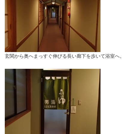
玄関から奥へまっすぐ伸びる長い廊下を歩いて浴室へ。