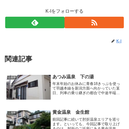
K-Iをフォローする
K-I
関連記事
あつみ温泉 下の湯
山形県
年末年始のお休みに青春18きっぷを使っ
て羽越本線を新潟方面へ向かっていた某
日、列車の乗り継ぎの都合で中途半端に
時間が余ったため、あつみ温泉で温泉を
ハシゴしてその時間を潰すことにしまし
た。駅から路線バスに乗って、まずはじ
めに訪れたのは共同浴場...
黄金温泉 金生館
山形県
前回記事に続いて肘折温泉エリアを巡り
ます。といっても、今回記事で取り上げ
るのは、肘折のご近所にある黄金温泉で