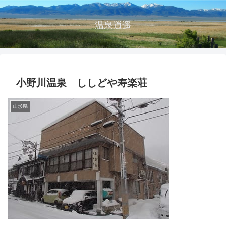
温泉逍遥
小野川温泉 ししどや寿楽荘
山形県