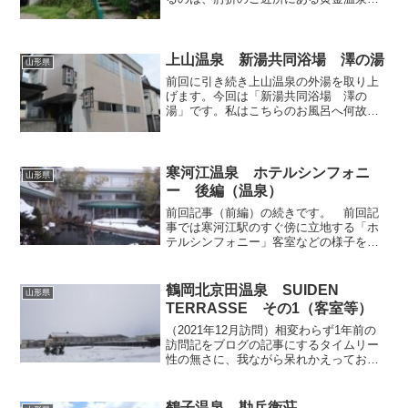
す。肘折も黄金も同じ肘折カルデラの中
で湧出する温泉であり、兄弟みたいなも
のなので、ここでは肘折と一緒に取り上
げます。今回訪れたのは金...
上山温泉 新湯共同浴場 澤の湯
山形県
前回に引き続き上山温泉の外湯を取り上
げます。今回は「新湯共同浴場 澤の
湯」です。私はこちらのお風呂へ何故か3
回ほど利用しているのですが、別に気に
入っているから繰り返し再訪しているわ
けではなく、上山を訪問する度に記憶が
曖昧となって「あれ？ こ...
寒河江温泉 ホテルシンフォニ
山形県
ー 後編（温泉）
前回記事（前編）の続きです。 前回記
事では寒河江駅のすぐ傍に立地する「ホ
テルシンフォニー」客室などの様子を紹
介しましたが、今回こちらのホテルを宿
泊利用した理由は、料金面もさることな
がら、大浴場で掛け流しの温泉に入れる
鶴岡北京田温泉 SUIDEN
山形県
ことも大きな魅力でした。...
TERRASSE その1（客室等）
（2021年12月訪問）相変わらず1年前の
訪問記をブログの記事にするタイムリー
性の無さに、我ながら呆れかえっており
ますが、もしよろしければ引き続きお付
き合いください。2021年の年末に、山形
県庄内地方で最近人気を集める
鶴子温泉 勘兵衛荘