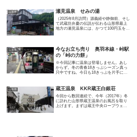
のお宿のお風呂を巡ることにしました。
といっても何だかんだで蔵王へは幾度も
足を運んでおり、入湯済の...
瀬見温泉 せみの湯
山形県
（2025年8月訪問）源義経や静御前、そし
て武蔵坊弁慶の伝説が伝わる山形県最上
地方の瀬見温泉には、かつて100円玉を投
入することで入口ドアの鍵が開く渋い佇
まいの共同浴場がありました。拙ブログ
でも以前の共同浴場について取り上げて
います（当時の...
今なお立ち売り 奥羽本線・峠駅
山形県
の「峠の力餅」
※今回記事に温泉は登場しません。あし
からず。冬の青春18きっぷシーズン真っ
只中ですね。今日も18きっぷを片手に普
通列車の旅を楽しんでいる方もいらっし
ゃることでしょう。先日拙ブログでは、
今となっては貴重な存在となった鹿児島
蔵王温泉 KKR蔵王白銀荘
山形県
県吉松駅の駅弁立ち売...
今回から数回連続で、今年（2017年）冬
に訪れた山形県蔵王温泉のお風呂を取り
上げます。まずは蔵王中央ロープウェイ
の駅前に位置している「KKR蔵王白銀
荘」から。KKRとは、池袋界隈を地盤に
している路線バスの会社ではなく（国際
興業、略称KKK）...