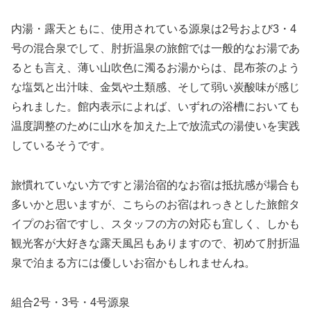
内湯・露天ともに、使用されている源泉は2号および3・4
号の混合泉でして、肘折温泉の旅館では一般的なお湯であ
るとも言え、薄い山吹色に濁るお湯からは、昆布茶のよう
な塩気と出汁味、金気や土類感、そして弱い炭酸味が感じ
られました。館内表示によれば、いずれの浴槽においても
温度調整のために山水を加えた上で放流式の湯使いを実践
しているそうです。
旅慣れていない方ですと湯治宿的なお宿は抵抗感が場合も
多いかと思いますが、こちらのお宿はれっきとした旅館タ
イプのお宿ですし、スタッフの方の対応も宜しく、しかも
観光客が大好きな露天風呂もありますので、初めて肘折温
泉で泊まる方には優しいお宿かもしれませんね。
組合2号・3号・4号源泉