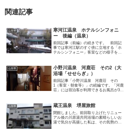
関連記事
寒河江温泉 ホテルシンフォニ
山形県
ー 後編（温泉）
前回記事（前編）の続きです。 前回記
事では寒河江駅のすぐ傍に立地する「ホ
テルシンフォニー」客室などの様子を紹
介しましたが、今回こちらのホテルを宿
泊利用した理由は、料金面もさることな
がら、大浴場で掛け流しの温泉に入れる
小野川温泉 河鹿荘 その2（大
山形県
ことも大きな魅力でした。...
浴場「せせらぎ」）
前回記事「小野川温泉 河鹿荘 その
1（客室・朝食等）」の続編です。「河鹿
荘」には宿泊客が利用できるお風呂が3つ
あり、今回はその全てに入ってきました
ので、一つ一つ見てまいりましょう。ま
ずは私が一晩を過ごした客室と同じ逍遥
蔵王温泉 堺屋旅館
山形県
館にある大浴場「せせら...
閉館しました。前回取り上げたリニュー
アル後の川原湯共同浴場の素晴らしいお
湯で気分が高揚した私は、その気勢のま
ま「湯めぐりこけし」を入手して、蔵王