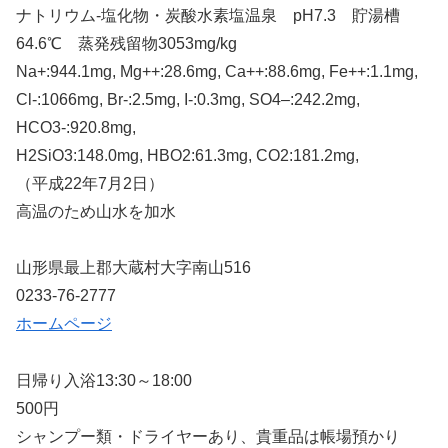
ナトリウム-塩化物・炭酸水素塩温泉 pH7.3 貯湯槽
64.6℃ 蒸発残留物3053mg/kg
Na+:944.1mg, Mg++:28.6mg, Ca++:88.6mg, Fe++:1.1mg,
Cl-:1066mg, Br-:2.5mg, I-:0.3mg, SO4–:242.2mg,
HCO3-:920.8mg,
H2SiO3:148.0mg, HBO2:61.3mg, CO2:181.2mg,
（平成22年7月2日）
高温のため山水を加水
山形県最上郡大蔵村大字南山516
0233-76-2777
ホームページ
日帰り入浴13:30～18:00
500円
シャンプー類・ドライヤーあり、貴重品は帳場預かり