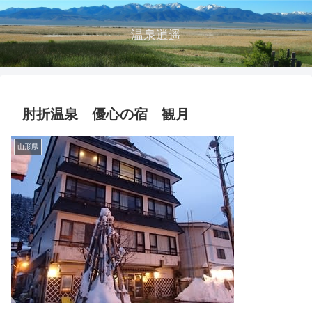
温泉逍遥
肘折温泉 優心の宿 観月
山形県