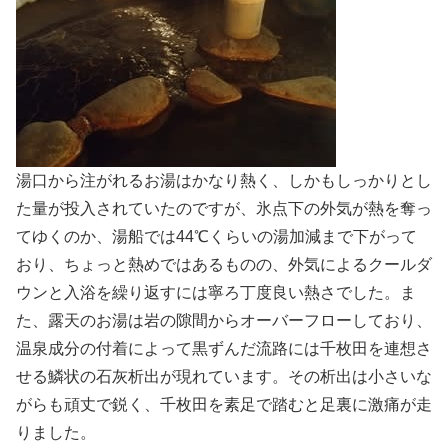
湯口から注がれるお湯はかなり熱く、しかもしっかりとし
た量が投入されていたのですが、氷点下の外気が熱を奪っ
てゆくのか、湯船では44℃くらいの湯加減まで下がって
おり、ちょっと熱めではあるものの、外気によるクールダ
ウンと入浴を繰り返すには寧ろ丁度良い熱さでした。ま
た、露天のお湯は岩の隙間からオーバーフローしており、
温泉成分の付着によって黒ずんだ流路には千枚田を連想さ
せる鱗状の石灰析出が現れています。その析出は小さいな
がらも頑丈で鋭く、千枚田を素足で踏むと足裏に激痛が走
りました。