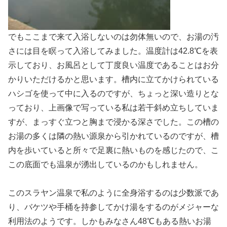
でもここまで来て入浴しないのは勿体無いので、お湯の汚
さには目を瞑って入浴してみました。温度計は42.8℃を表
示しており、お風呂として丁度良い温度であることはお分
かりいただけるかと思います。槽内に立てかけられている
ハシゴを使って中に入るのですが、ちょっと深い造りとな
っており、上画像で写っている私は若干斜め立ちしていま
すが、まっすぐ立つと胸まで浸かる深さでした。この槽の
お湯の多くは隣の熱い源泉から引かれているのですが、槽
内を歩いていると所々で足裏に熱いものを感じたので、こ
この底面でも温泉が湧出しているのかもしれません。
このスラヤン温泉で私のように全身浴するのは少数派であ
り、バケツや手桶を持参してかけ湯をするのがメジャーな
利用法のようです。しかもみなさん48℃もある熱いお湯