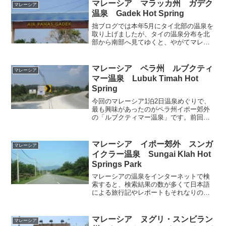
の予定を、そろそろ練りはじめようかと
マレーシア マラッカ州 ガデク
マレーシア
いう方もいらっしゃるかと...
温泉 Gadek Hot Spring
拙ブログでは本年5月にタイ北部の温泉を
取り上げましたが、タイの温泉分布を北
部から南部へ見てゆくと、やがてマレー
半島へつながって国境を越え、半島の中
央に聳える脊梁の西側を中心にしてほぼ
直線状に分布が収束してゆくのがわかり
マレーシア ペラ州 ルブクティ
マレーシア
ます。ということは、マ...
マー温泉 Lubuk Timah Hot
Spring
今回のマレーシア1泊2日温泉めぐりで、
最も興味があったのがペラ州イポー郊外
の「ルブクティマー温泉」です。前回取
り上げたスンガイクラー温泉のように、
立派なリゾート施設も良いのですが、温
泉ファンとしては源泉を間近に感じられ
マレーシア イポー郊外 スンガ
マレーシア
るプリミティブな温泉の...
イクラー温泉 Sungai Klah Hot
Springs Park
マレーシアの温泉をインターネットで検
索すると、検索結果の数が多くて日本語
による旅行記やレポートもそれなりの数
が上がっているのが、イポー郊外にある
スンガイクラー温泉(Sungai Klah Hot
Springs Park)です。しかも行かれ...
マレーシア ヌグリ・スンビラン
マレーシア