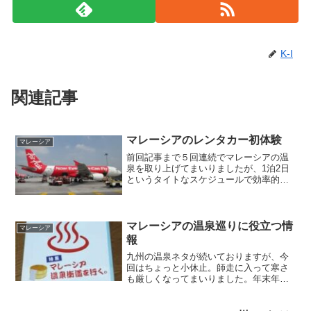
K-I
関連記事
マレーシアのレンタカー初体験
マレーシア
前回記事まで５回連続でマレーシアの温
泉を取り上げてまいりましたが、1泊2日
というタイトなスケジュールで効率的に
行動するため、旅の足としてレンタカー
を利用することにしました。異国の地で
の運転には何かと不安がつきものです
が、当地で初めてハンドル...
マレーシアの温泉巡りに役立つ情
マレーシア
報
九州の温泉ネタが続いておりますが、今
回はちょっと小休止。師走に入って寒さ
も厳しくなってまいりました。年末年始
には海外旅行をご計画の方も多いことで
しょう。また来年のゴールデンウイーク