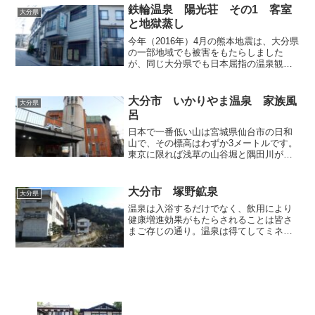
駆られていたので、その看...
鉄輪温泉 陽光荘 その1 客室
大分県
と地獄蒸し
今年（2016年）4月の熊本地震は、大分県
の一部地域でも被害をもたらしました
が、同じ大分県でも日本屈指の温泉観光
地である別府市は、地震の被害が軽微だ
ったにもかかわらず観光客の減少が著し
く、観光業が基幹産業である当地にとっ
大分市 いかりやま温泉 家族風
大分県
ては深刻な事態になっ...
呂
日本で一番低い山は宮城県仙台市の日和
山で、その標高はわずか3メートルです。
東京に限れば浅草の山谷堀と隅田川が合
流する待乳山で標高は10メートルになる
ようです。翻って、山海の自然に恵まれ
た大分県で最も低い山は大分市内にある
大分市 塚野鉱泉
大分県
標高56メートルの碇...
温泉は入浴するだけでなく、飲用により
健康増進効果がもたらされることは皆さ
まご存じの通り。温泉は得てしてミネラ
ル分が多いことから、ヨーロッパでは温
泉を「飲む野菜」と表現することもある
そうです。拙ブログではチェコのカルロ
ヴィ・ヴァリにある飲泉場...