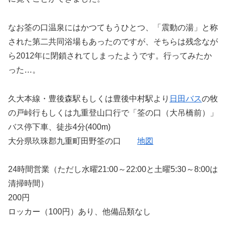
なお筌の口温泉にはかつてもうひとつ、「震動の湯」と称
された第二共同浴場もあったのですが、そちらは残念なが
ら2012年に閉鎖されてしまったようです。行ってみたか
った…。
久大本線・豊後森駅もしくは豊後中村駅より
日田バス
の牧
の戸峠行もしくは九重登山口行で「筌の口（大吊橋前）」
バス停下車、徒歩4分(400m)
大分県玖珠郡九重町田野筌の口
地図
24時間営業（ただし水曜21:00～22:00と土曜5:30～8:00は
清掃時間）
200円
ロッカー（100円）あり、他備品類なし