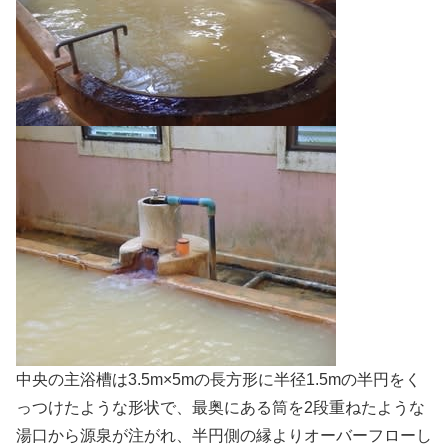
中央の主浴槽は3.5m×5mの長方形に半径1.5mの半円をく
っつけたような形状で、最奥にある筒を2段重ねたような
湯口から源泉が注がれ、半円側の縁よりオーバーフローし