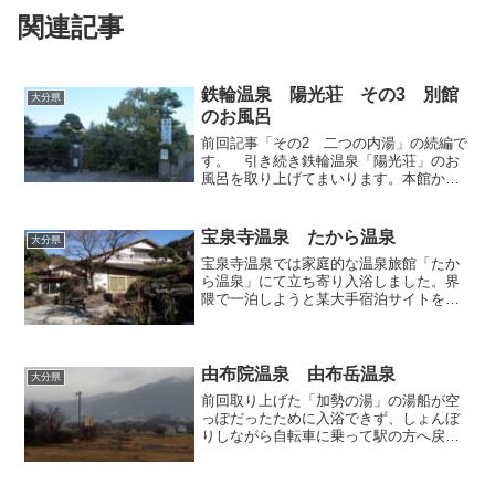
関連記事
鉄輪温泉 陽光荘 その3 別館
大分県
のお風呂
前回記事「その2 二つの内湯」の続編で
す。 引き続き鉄輪温泉「陽光荘」のお
風呂を取り上げてまいります。本館から
ちょっと離れたところには別館があり、
本館の宿泊客は別館のお風呂にも入るこ
とができます。一見すると生け垣に囲ま
宝泉寺温泉 たから温泉
大分県
れた民家のようですが、...
宝泉寺温泉では家庭的な温泉旅館「たか
ら温泉」にて立ち寄り入浴しました。界
隈で一泊しようと某大手宿泊サイトを検
索していたとき、こちらのお宿が懐に優
しい魅力的な価格を提示していたので、
宿泊先の候補の一つに挙げていたのです
が、結局その時は洞窟風呂...
由布院温泉 由布岳温泉
大分県
前回取り上げた「加勢の湯」の湯船が空
っぽだったために入浴できず、しょんぼ
りしながら自転車に乗って駅の方へ戻っ
てゆく途中、路傍に「由布岳温泉」の広
告看板が立っているのを発見。この時は
とにかくどこかの温泉に入りたい衝動に