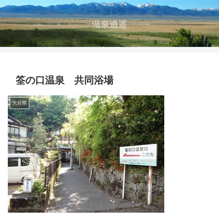
温泉逍遥
筌の口温泉 共同浴場
大分県