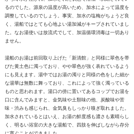
るのでした。源泉の温度が高いため、加水によって温度を
調整しているのでしょう。事実、加水の塩梅がちょうど良
く、湯船ではとても心地よい湯加減がキープされていまし
た。なお湯使いは放流式でして、加温循環消毒は一切あり
ません。
湯船のお湯は前回取り上げた「新清館」と同様に翠色を帯
びた黄土色に濁っており、やや翠色が強く表れているよう
にも見えます。湯中ではお湯の濁りと同様の色をした細か
な湯華は無数に舞っており、これによって強く濁っている
ものと思われます。湯口の傍に置いてあるコップでお湯を
口に含んでみますと、金気味や土類味の他、炭酸味や苦
味・渋みも感じられ、金気臭もしっかり嗅ぎ取れました。
加水されているとはいえ、お湯の鮮度感も濃さも素晴らし
く、明るい浴室の大きな湯船で、四肢を伸ばしながら存分
に寛ぐことができました。