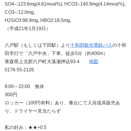
SO4–:123.6mg(4.61mval%), HCO3-:140.9mg(4.14mval%),
CO3–:12.0mg,
H2SiO3:98.9mg, HBO2:18.5mg,
（平成21年1月19日）
八戸駅（もしくは下田駅）より
十和田観光電鉄バス
の十和
田市行で「六戸中央」下車。徒歩5分（約400m）
青森県上北郡六戸町犬落瀬押込93-4
地図
0176-55-2126
8:00～22:00 無休
300円
ロッカー（100円有料）あり、番台にて入浴道具販売あ
り、ドライヤー見当たらず
私の好み：★★+0.5