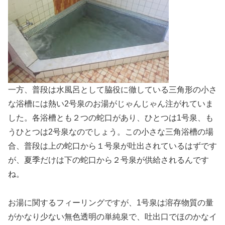
一方、普段は水風呂として脇役に徹している三角形の小さ
な浴槽には熱い2号泉のお湯がじゃんじゃん注がれていま
した。各浴槽とも２つの蛇口があり、ひとつは1号泉、も
うひとつは2号泉なのでしょう。この小さな三角浴槽の場
合、普段は上の蛇口から１号泉が吐出されているはずです
が、夏季だけは下の蛇口から２号泉が供給されるんです
ね。
お湯に関するフィーリングですが、1号泉は溶存物質の量
がかなり少ない無色透明の単純泉で、吐出口でほのかなイ