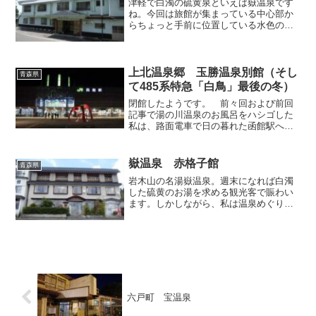
津軽で白濁の硫黄泉といえば嶽温泉です
ね。今回は旅館が集まっている中心部か
らちょっと手前に位置している水色の建
物の「嶽ホテル」で入浴することにしま
した。玄関にて入浴利用をお願いします
と快く受け入れてくださいました。玄関
を上がって正面へ伸びる廊...
上北温泉郷 玉勝温泉別館（そし
青森県
て485系特急「白鳥」最後の冬）
閉館したようです。 前々回および前回
記事で湯の川温泉のお風呂をハシゴした
私は、路面電車で日の暮れた函館駅へと
戻ってまいりました。私が旅をしたのは
北海道新幹線の開業を目前に控えた2015
年12月。北の大地を初めて走る新幹線が
嶽温泉 赤格子館
青森県
待ち遠しいと言わん...
岩木山の名湯嶽温泉。週末になれば白濁
した硫黄のお湯を求める観光客で賑わい
ます。しかしながら、私は温泉めぐりを
趣味としている身でありながら、花より
団子なメンタリティであるため、嶽と言
って真っ先に連想するのは、温泉ではな
く、いまや知名度が全国区...
六戸町 宝温泉