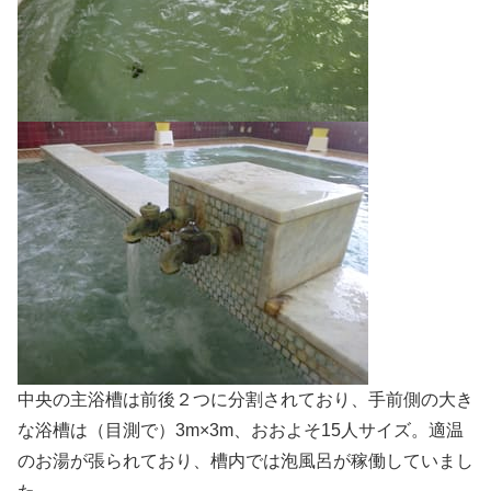
中央の主浴槽は前後２つに分割されており、手前側の大き
な浴槽は（目測で）3m×3m、おおよそ15人サイズ。適温
のお湯が張られており、槽内では泡風呂が稼働していまし