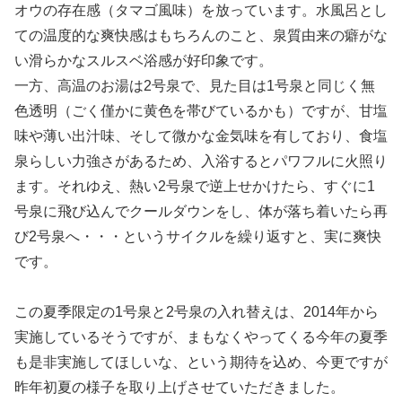
オウの存在感（タマゴ風味）を放っています。水風呂とし
ての温度的な爽快感はもちろんのこと、泉質由来の癖がな
い滑らかなスルスベ浴感が好印象です。
一方、高温のお湯は2号泉で、見た目は1号泉と同じく無
色透明（ごく僅かに黄色を帯びているかも）ですが、甘塩
味や薄い出汁味、そして微かな金気味を有しており、食塩
泉らしい力強さがあるため、入浴するとパワフルに火照り
ます。それゆえ、熱い2号泉で逆上せかけたら、すぐに1
号泉に飛び込んでクールダウンをし、体が落ち着いたら再
び2号泉へ・・・というサイクルを繰り返すと、実に爽快
です。
この夏季限定の1号泉と2号泉の入れ替えは、2014年から
実施しているそうですが、まもなくやってくる今年の夏季
も是非実施してほしいな、という期待を込め、今更ですが
昨年初夏の様子を取り上げさせていただきました。