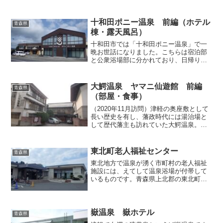
十和田ポニー温泉 前編（ホテル
青森県
棟・露天風呂）
十和田市では「十和田ポニー温泉」で一
晩お世話になりました。こちらは宿泊部
と公衆浴場部に分かれており、日帰り入
浴は原則的に公衆浴場部で受け付けてい
ます（細かなことは本文中で改めてご説
明します）。数年前にその公衆浴場を利
大鰐温泉 ヤマニ仙遊館 前編
青森県
用したことがあるのですが...
（部屋・食事）
（2020年11月訪問）津軽の奥座敷として
長い歴史を有し、藩政時代には湯治場と
して歴代藩主も訪れていた大鰐温泉。そ
んな大鰐にあって現役最古の旅館が明治5
年創業の「ヤマニ仙遊館」です。数年前
に一旦休業してしまいましがが、その後
東北町老人福祉センター
青森県
復活を遂げ、歴史...
東北地方で温泉が湧く市町村の老人福祉
施設には、えてして温泉浴場が付帯して
いるものです。青森県上北郡の東北町に
ある「東北町老人福祉センター」も、そ
んな老人福祉施設のひとつ。しかも地元
の老人でなくとも、外来の一般者でも利
用できるのですから、実に...
嶽温泉 嶽ホテル
青森県