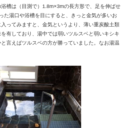
槽は（目測で）1.8m×3mの長方形で、足を伸ばせ
まった湯口や浴槽を目にすると、きっと金気が多いお
に入ってみますと、金気というより、薄い重炭酸土類
味を有しており、湯中では弱いツルスベと弱いキシキ
かと言えばツルスベの方が勝っていました。なお湯温