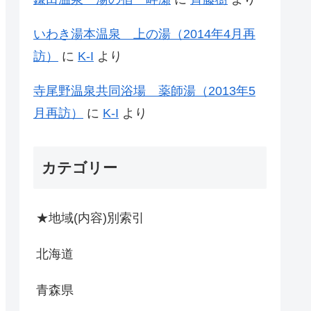
いわき湯本温泉 上の湯（2014年4月再
訪）
に
K-I
より
寺尾野温泉共同浴場 薬師湯（2013年5
月再訪）
に
K-I
より
カテゴリー
★地域(内容)別索引
北海道
青森県