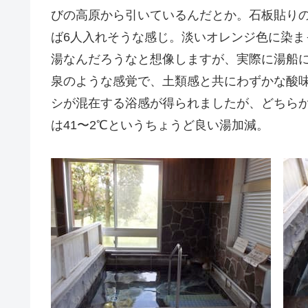
びの高原から引いているんだとか。石板貼りの浴
ば6人入れそうな感じ。淡いオレンジ色に染
湯なんだろうなと想像しますが、実際に湯船
泉のような感覚で、土類感と共にわずかな酸
シが混在する浴感が得られましたが、どちら
は41〜2℃というちょうど良い湯加減。