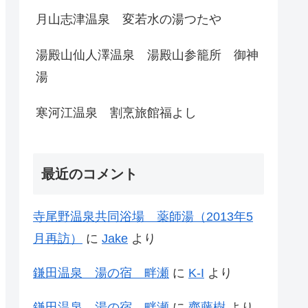
月山志津温泉 変若水の湯つたや
湯殿山仙人澤温泉 湯殿山参籠所 御神
湯
寒河江温泉 割烹旅館福よし
最近のコメント
寺尾野温泉共同浴場 薬師湯（2013年5
月再訪）
に
Jake
より
鎌田温泉 湯の宿 畔瀬
に
K-I
より
鎌田温泉 湯の宿 畔瀬
に
齊藤樹
より